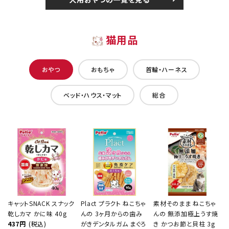
猫用品
おやつ
おもちゃ
首輪・ハーネス
ベッド・ハウス・マット
総合
キャットSNACK スナック
Plact プラクト ねこちゃ
素材そのまま ねこちゃ
乾しカマ かに味 40g
んの 3ヶ月からの歯み
んの 無添加極上うす焼
437円
(税込)
がきデンタルガム まぐろ
き かつお節と貝柱 3g