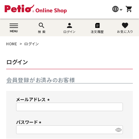
language
shopping_cart
search
wovn-lang-name
search
person
favorite
検 索
ログイン
注文履歴
お気に入り
犬用品
HOME
ログイン
猫用品
ログイン
うさぎ用品
会員登録がお済みのお客様
ブランド別に探す
目的別に探す
メールアドレス
(
SNS
必
須
パスワード
ご利用案内
)
(
必