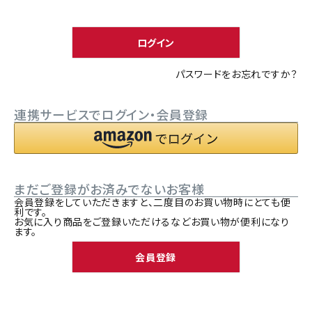
須
ACCOUNT MENU
)
ようこそ ゲスト 様
ログイン
meeting_room
person
ログイン
新規会員登録
パスワードをお忘れですか？
連携サービスでログイン・会員登録
まだご登録がお済みでないお客様
会員登録をしていただきますと、二度目のお買い物時にとても便
利です。
お気に入り商品をご登録いただけるなどお買い物が便利になり
ます。
会員登録