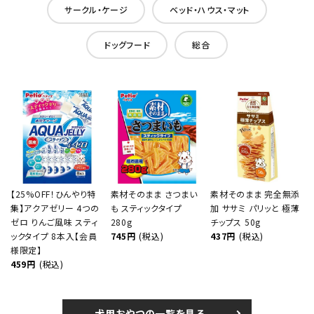
サークル・ケージ
ベッド・ハウス・マット
ドッグフード
総合
【25%OFF！ひんやり特
素材そのまま さつまい
素材そのまま 完全無添
集】アクアゼリー 4つの
も スティックタイプ
加 ササミ パリッと 極薄
ゼロ りんご風味 スティ
280g
チップス 50g
ックタイプ 8本入【会員
745円
(税込)
437円
(税込)
様限定】
459円
(税込)
犬用おやつの一覧を見る