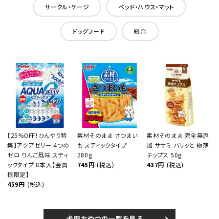
サークル・ケージ
ベッド・ハウス・マット
ドッグフード
総合
【25%OFF！ひんやり特
素材そのまま さつまい
素材そのまま 完全無添
集】アクアゼリー 4つの
も スティックタイプ
加 ササミ パリッと 極薄
ゼロ りんご風味 スティ
280g
チップス 50g
ックタイプ 8本入【会員
745円
(税込)
437円
(税込)
様限定】
459円
(税込)
犬用おやつの一覧を見る