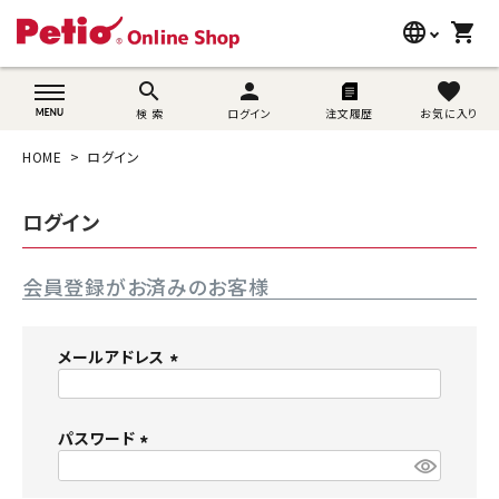
language
shopping_cart
search
wovn-lang-name
search
person
favorite
検 索
ログイン
注文履歴
お気に入り
犬用品
HOME
ログイン
猫用品
ログイン
うさぎ用品
会員登録がお済みのお客様
ブランド別に探す
目的別に探す
メールアドレス
(
SNS
必
須
パスワード
ご利用案内
)
(
必