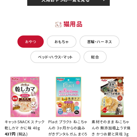
猫用品
おやつ
おもちゃ
首輪・ハーネス
ベッド・ハウス・マット
総合
キャットSNACK スナック
Plact プラクト ねこちゃ
素材そのまま ねこちゃ
乾しカマ かに味 40g
んの 3ヶ月からの歯み
んの 無添加極上うす焼
437円
(税込)
がきデンタルガム まぐろ
き かつお節と貝柱 3g