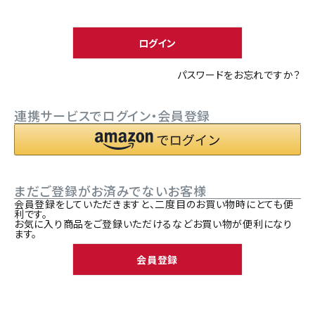
須
ACCOUNT MENU
)
ようこそ ゲスト 様
ログイン
meeting_room
person
ログイン
新規会員登録
パスワードをお忘れですか？
連携サービスでログイン・会員登録
まだご登録がお済みでないお客様
会員登録をしていただきますと、二度目のお買い物時にとても便
利です。
お気に入り商品をご登録いただけるなどお買い物が便利になり
ます。
会員登録