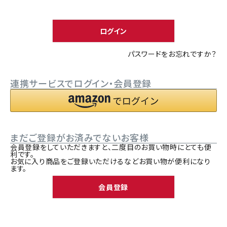
須
ACCOUNT MENU
)
ようこそ ゲスト 様
ログイン
meeting_room
person
ログイン
新規会員登録
パスワードをお忘れですか？
連携サービスでログイン・会員登録
まだご登録がお済みでないお客様
会員登録をしていただきますと、二度目のお買い物時にとても便
利です。
お気に入り商品をご登録いただけるなどお買い物が便利になり
ます。
会員登録