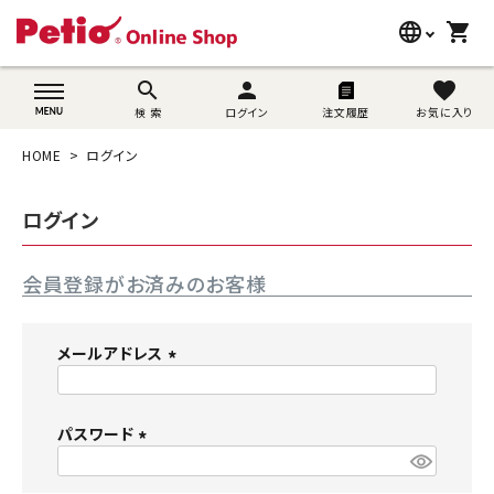
language
shopping_cart
search
wovn-lang-name
search
person
favorite
検 索
ログイン
注文履歴
お気に入り
犬用品
HOME
ログイン
猫用品
ログイン
うさぎ用品
会員登録がお済みのお客様
ブランド別に探す
目的別に探す
メールアドレス
(
SNS
必
須
パスワード
ご利用案内
)
(
必