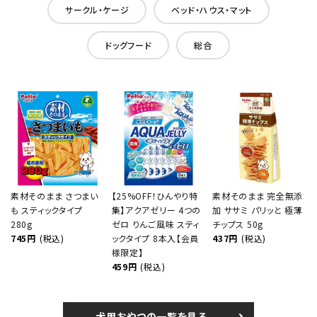
サークル・ケージ
ベッド・ハウス・マット
ドッグフード
総合
素材そのまま さつまい
【25%OFF！ひんやり特
素材そのまま 完全無添
も スティックタイプ
集】アクアゼリー 4つの
加 ササミ パリッと 極薄
280g
ゼロ りんご風味 スティ
チップス 50g
745円
(税込)
ックタイプ 8本入【会員
437円
(税込)
様限定】
459円
(税込)
犬用おやつの一覧を見る