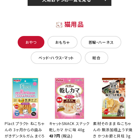
猫用品
おやつ
おもちゃ
首輪・ハーネス
ベッド・ハウス・マット
総合
Plact プラクト ねこちゃ
キャットSNACK スナック
素材そのまま ねこちゃ
んの 3ヶ月からの歯み
乾しカマ かに味 40g
んの 無添加極上うす焼
がきデンタルガム まぐろ
437円
(税込)
き かつお節と貝柱 3g