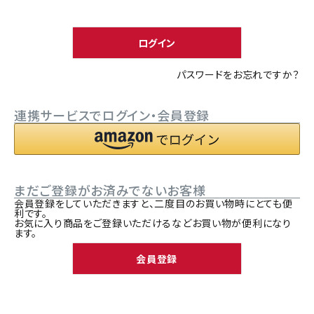
須
ACCOUNT MENU
)
ようこそ ゲスト 様
ログイン
meeting_room
person
ログイン
新規会員登録
パスワードをお忘れですか？
連携サービスでログイン・会員登録
まだご登録がお済みでないお客様
会員登録をしていただきますと、二度目のお買い物時にとても便
利です。
お気に入り商品をご登録いただけるなどお買い物が便利になり
ます。
会員登録