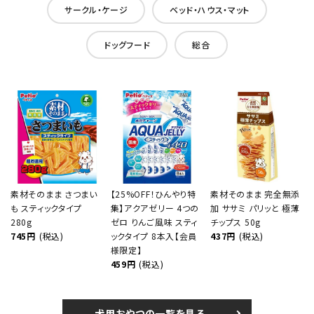
サークル・ケージ
ベッド・ハウス・マット
ドッグフード
総合
素材そのまま さつまい
【25%OFF！ひんやり特
素材そのまま 完全無添
も スティックタイプ
集】アクアゼリー 4つの
加 ササミ パリッと 極薄
280g
ゼロ りんご風味 スティ
チップス 50g
745円
(税込)
ックタイプ 8本入【会員
437円
(税込)
様限定】
459円
(税込)
犬用おやつの一覧を見る