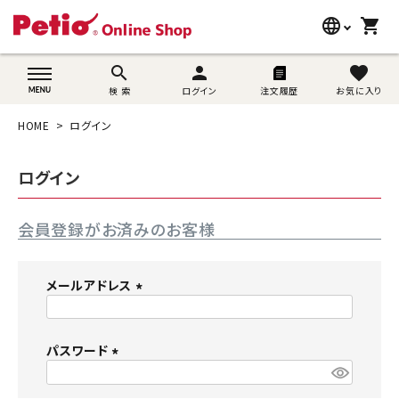
language
shopping_cart
search
wovn-lang-name
search
person
favorite
検 索
ログイン
注文履歴
お気に入り
犬用品
HOME
ログイン
猫用品
ログイン
うさぎ用品
会員登録がお済みのお客様
ブランド別に探す
目的別に探す
メールアドレス
(
SNS
必
須
パスワード
ご利用案内
)
(
必