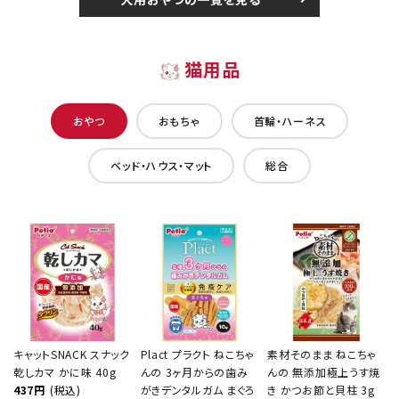
猫用品
おやつ
おもちゃ
首輪・ハーネス
ベッド・ハウス・マット
総合
キャットSNACK スナック
Plact プラクト ねこちゃ
素材そのまま ねこちゃ
乾しカマ かに味 40g
んの 3ヶ月からの歯み
んの 無添加極上うす焼
437円
(税込)
がきデンタルガム まぐろ
き かつお節と貝柱 3g