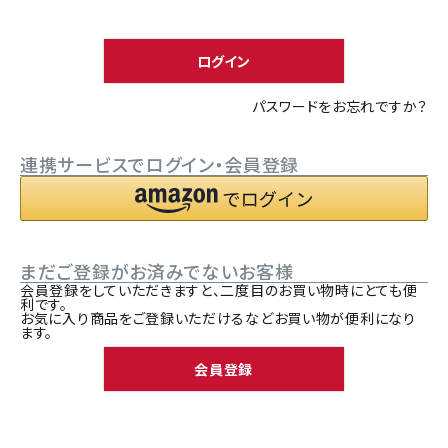
須
ACCOUNT MENU
)
ようこそ ゲスト 様
ログイン
meeting_room
person
ログイン
新規会員登録
パスワードをお忘れですか？
連携サービスでログイン・会員登録
まだご登録がお済みでないお客様
会員登録をしていただきますと、二度目のお買い物時にとても便
利です。
お気に入り商品をご登録いただけるなどお買い物が便利になり
ます。
会員登録