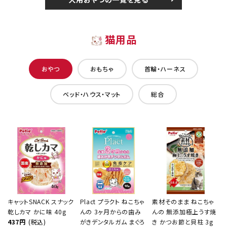
猫用品
おやつ
おもちゃ
首輪・ハーネス
ベッド・ハウス・マット
総合
キャットSNACK スナック
Plact プラクト ねこちゃ
素材そのまま ねこちゃ
乾しカマ かに味 40g
んの 3ヶ月からの歯み
んの 無添加極上うす焼
437円
(税込)
がきデンタルガム まぐろ
き かつお節と貝柱 3g