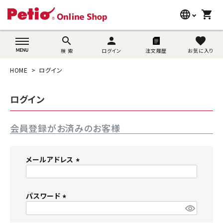
language
shopping_cart
search
wovn-lang-name
search
person
favorite
検 索
ログイン
注文履歴
お気に入り
犬用品
HOME
ログイン
猫用品
ログイン
うさぎ用品
会員登録がお済みのお客様
ブランド別に探す
目的別に探す
メールアドレス
(
SNS
必
須
パスワード
ご利用案内
)
(
必