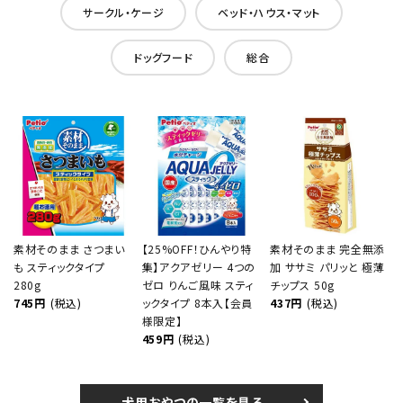
サークル・ケージ
ベッド・ハウス・マット
ドッグフード
総合
素材そのまま さつまい
【25%OFF！ひんやり特
素材そのまま 完全無添
も スティックタイプ
集】アクアゼリー 4つの
加 ササミ パリッと 極薄
280g
ゼロ りんご風味 スティ
チップス 50g
745円
(税込)
ックタイプ 8本入【会員
437円
(税込)
様限定】
459円
(税込)
犬用おやつの一覧を見る