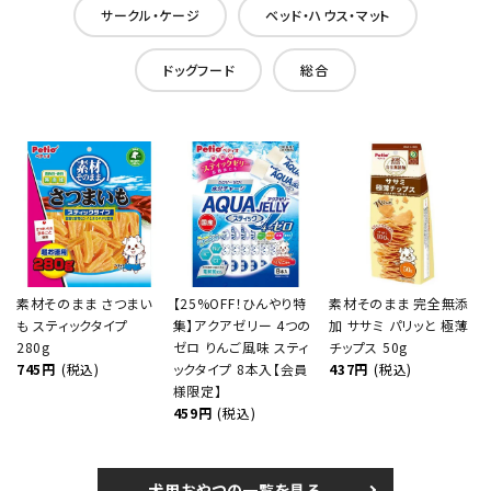
サークル・ケージ
ベッド・ハウス・マット
ドッグフード
総合
素材そのまま さつまい
【25%OFF！ひんやり特
素材そのまま 完全無添
も スティックタイプ
集】アクアゼリー 4つの
加 ササミ パリッと 極薄
280g
ゼロ りんご風味 スティ
チップス 50g
745円
(税込)
ックタイプ 8本入【会員
437円
(税込)
様限定】
459円
(税込)
犬用おやつの一覧を見る