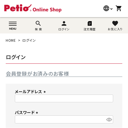
language
shopping_cart
search
wovn-lang-name
search
person
favorite
検 索
ログイン
注文履歴
お気に入り
犬用品
HOME
ログイン
猫用品
ログイン
うさぎ用品
会員登録がお済みのお客様
ブランド別に探す
目的別に探す
メールアドレス
(
SNS
必
須
パスワード
ご利用案内
)
(
必