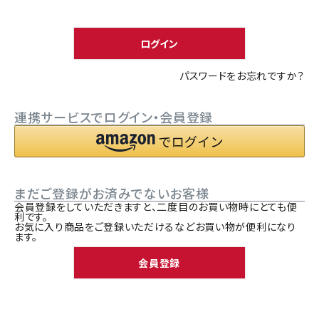
須
ACCOUNT MENU
)
ようこそ ゲスト 様
ログイン
meeting_room
person
ログイン
新規会員登録
パスワードをお忘れですか？
連携サービスでログイン・会員登録
まだご登録がお済みでないお客様
会員登録をしていただきますと、二度目のお買い物時にとても便
利です。
お気に入り商品をご登録いただけるなどお買い物が便利になり
ます。
会員登録