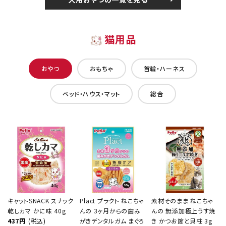
猫用品
おやつ
おもちゃ
首輪・ハーネス
ベッド・ハウス・マット
総合
キャットSNACK スナック
Plact プラクト ねこちゃ
素材そのまま ねこちゃ
乾しカマ かに味 40g
んの 3ヶ月からの歯み
んの 無添加極上うす焼
437円
(税込)
がきデンタルガム まぐろ
き かつお節と貝柱 3g