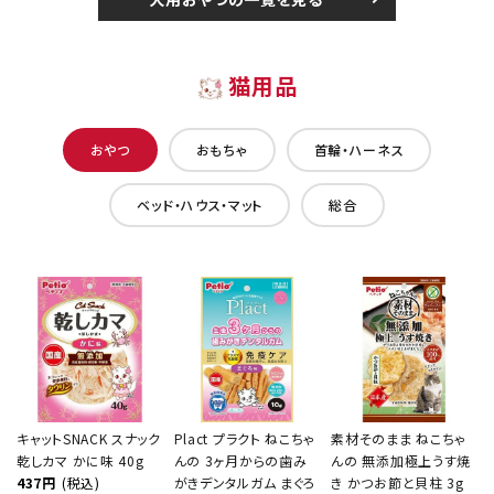
猫用品
おやつ
おもちゃ
首輪・ハーネス
ベッド・ハウス・マット
総合
キャットSNACK スナック
Plact プラクト ねこちゃ
素材そのまま ねこちゃ
乾しカマ かに味 40g
んの 3ヶ月からの歯み
んの 無添加極上うす焼
437円
(税込)
がきデンタルガム まぐろ
き かつお節と貝柱 3g