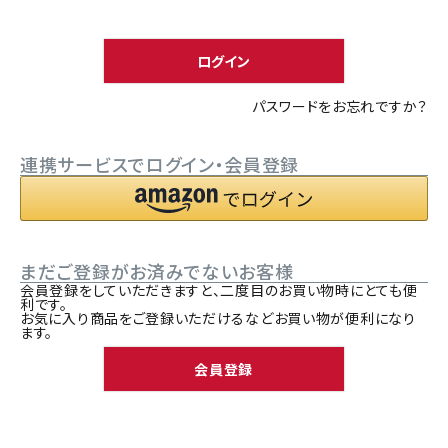
須
ACCOUNT MENU
)
ようこそ ゲスト 様
ログイン
meeting_room
person
ログイン
新規会員登録
パスワードをお忘れですか？
連携サービスでログイン・会員登録
まだご登録がお済みでないお客様
会員登録をしていただきますと、二度目のお買い物時にとても便
利です。
お気に入り商品をご登録いただけるなどお買い物が便利になり
ます。
会員登録