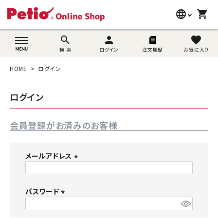
language
shopping_cart
search
wovn-lang-name
search
person
favorite
検 索
ログイン
注文履歴
お気に入り
犬用品
HOME
ログイン
猫用品
ログイン
うさぎ用品
会員登録がお済みのお客様
ブランド別に探す
目的別に探す
メールアドレス
(
SNS
必
須
パスワード
ご利用案内
)
(
必