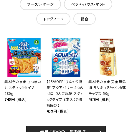
サークル・ケージ
ベッド・ハウス・マット
ドッグフード
総合
素材そのまま さつまい
【25%OFF！ひんやり特
素材そのまま 完全無添
も スティックタイプ
集】アクアゼリー 4つの
加 ササミ パリッと 極薄
280g
ゼロ りんご風味 スティ
チップス 50g
745円
(税込)
ックタイプ 8本入【会員
437円
(税込)
様限定】
459円
(税込)
犬用おやつの一覧を見る