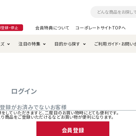
会員特典について
コーポレートサイトTOPへ
ガ登録・停止
ーズ
注目の特集
目的から探す
ご利用ガイド・お問い
つ
入れ・ケア用品
そのまま
加特集
特典について
お手入れ・ケア用品
トイレタリー・消臭剤
極上
けりぐるみ特集
ご注文方法について
用のグレインフリー
ド・ハウス・マット
クル・ケージ・タワー
ラインショップ利用規約
サークル・ケージ
キャリーバッグ
ログイン
・給水器
用品
防虫用品
服・ウェア
ご登録がお済みでないお客様
て遊ぶ
投げて遊ぶ
録をしていただきますと、二度目のお買い物時にとても便利です。
入り商品をご登録いただけるなどお買い物が便利になります。
け用品
替え・交換パーツ
会員登録
・元気草
夜のお散歩