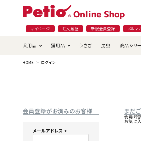
マイページ
注文履歴
新規会員登録
メルマ
犬用品
猫用品
うさぎ
昆虫
商品シリ
HOME
ログイン
ドッグフード
ごはん・おやつ
プラクト
夜のお散歩特集
ショッピングガイド
おや
お手
素材
無添
会員
国産フード&おやつ特集
穀物不使
ペットシーツ
ベッド・ハウス・マット
返品・交換について
ベッ
サー
オン
おもちゃ
食器・給水器
食器
防虫
会員登録がお済みのお客様
まだ
じゃらして遊ぶ
引っ張っ
会員登
お気に
首輪・ハーネス・リード
替え・交換パーツ
しつ
メールアドレス
(
アパレル
またたび