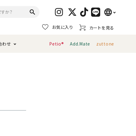
language
search
お気に入り
カートを見る
日本語
合わせ
Petio®
Add.Mate
zuttone
English
简体中文
トイレタリー・消臭剤
猫砂
ペティオ公式アプリ
お支払い方法・配送について
キャリーバッグ
おもちゃ
服・ウェア
首輪・ハーネス
デンタルおもちゃ