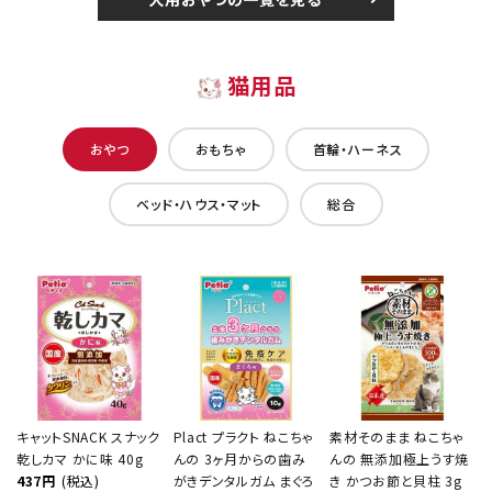
猫用品
おやつ
おもちゃ
首輪・ハーネス
ベッド・ハウス・マット
総合
キャットSNACK スナック
Plact プラクト ねこちゃ
素材そのまま ねこちゃ
乾しカマ かに味 40g
んの 3ヶ月からの歯み
んの 無添加極上うす焼
437円
(税込)
がきデンタルガム まぐろ
き かつお節と貝柱 3g