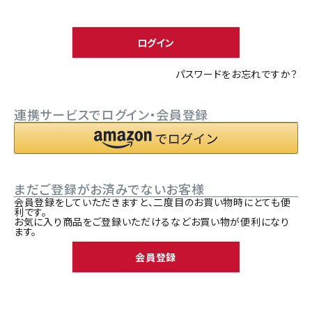
須
ACCOUNT MENU
)
ようこそ ゲスト 様
ログイン
meeting_room
person
ログイン
新規会員登録
パスワードをお忘れですか？
連携サービスでログイン・会員登録
まだご登録がお済みでないお客様
会員登録をしていただきますと、二度目のお買い物時にとても便
利です。
お気に入り商品をご登録いただけるなどお買い物が便利になり
ます。
会員登録