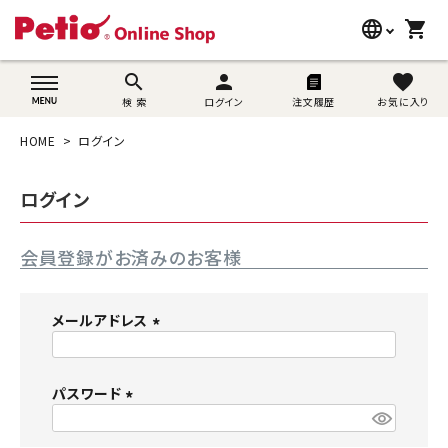
language
shopping_cart
search
wovn-lang-name
search
person
favorite
検 索
ログイン
注文履歴
お気に入り
犬用品
HOME
ログイン
猫用品
ログイン
うさぎ用品
会員登録がお済みのお客様
ブランド別に探す
目的別に探す
メールアドレス
(
SNS
必
須
パスワード
ご利用案内
)
(
必