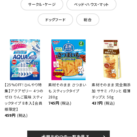
サークル・ケージ
ベッド・ハウス・マット
ドッグフード
総合
【25%OFF！ひんやり特
素材そのまま さつまい
素材そのまま 完全無添
集】アクアゼリー 4つの
も スティックタイプ
加 ササミ パリッと 極薄
ゼロ りんご風味 スティ
280g
チップス 50g
ックタイプ 8本入【会員
745円
(税込)
437円
(税込)
様限定】
459円
(税込)
犬用おやつの一覧を見る