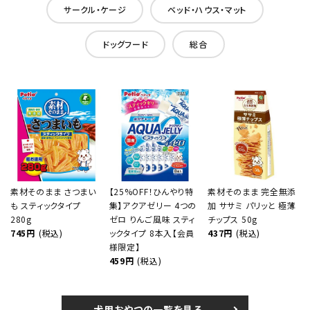
サークル・ケージ
ベッド・ハウス・マット
ドッグフード
総合
素材そのまま さつまい
【25%OFF！ひんやり特
素材そのまま 完全無添
も スティックタイプ
集】アクアゼリー 4つの
加 ササミ パリッと 極薄
280g
ゼロ りんご風味 スティ
チップス 50g
745円
(税込)
ックタイプ 8本入【会員
437円
(税込)
様限定】
459円
(税込)
犬用おやつの一覧を見る