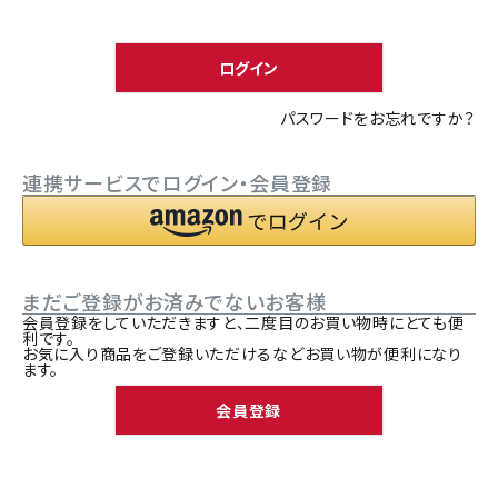
須
ACCOUNT MENU
)
ようこそ ゲスト 様
ログイン
meeting_room
person
ログイン
新規会員登録
パスワードをお忘れですか？
連携サービスでログイン・会員登録
まだご登録がお済みでないお客様
会員登録をしていただきますと、二度目のお買い物時にとても便
利です。
お気に入り商品をご登録いただけるなどお買い物が便利になり
ます。
会員登録