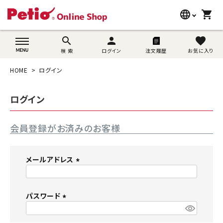
language
shopping_cart
search
wovn-lang-name
search
person
favorite
検 索
ログイン
注文履歴
お気に入り
犬用品
HOME
ログイン
猫用品
ログイン
うさぎ用品
会員登録がお済みのお客様
ブランド別に探す
目的別に探す
メールアドレス
(
SNS
必
須
パスワード
ご利用案内
)
(
必