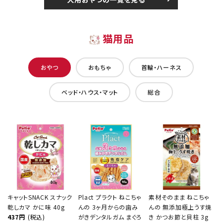
猫用品
おやつ
おもちゃ
首輪・ハーネス
ベッド・ハウス・マット
総合
キャットSNACK スナック
Plact プラクト ねこちゃ
素材そのまま ねこちゃ
乾しカマ かに味 40g
んの 3ヶ月からの歯み
んの 無添加極上うす焼
437円
(税込)
がきデンタルガム まぐろ
き かつお節と貝柱 3g