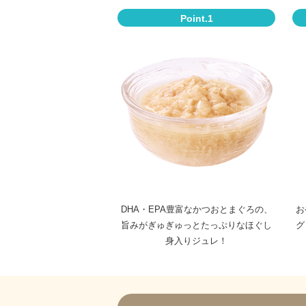
Point.1
DHA・EPA豊富なかつおとまぐろの、
お
旨みがぎゅぎゅっとたっぷりなほぐし
グ
身入りジュレ！