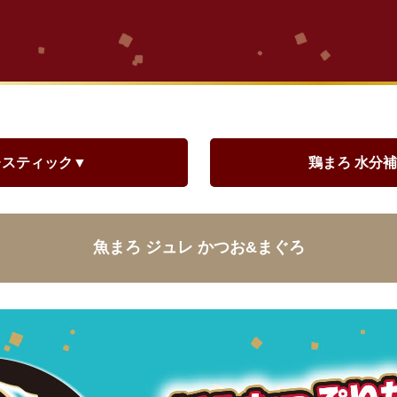
その他
レスティック▼
鶏まろ 水分
魚まろ ジュレ かつお&まぐろ