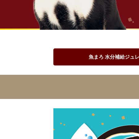
おもちゃ
防虫
昆虫一覧へ
-ALL ITEMS
魚まろ 水分補給ジュ
カテゴリー
-CATEGORY
昆虫