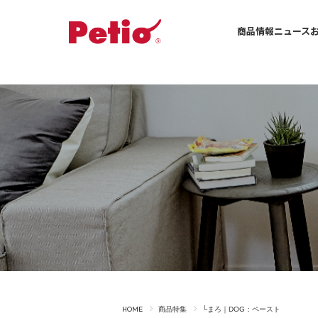
商品情報
ニュース
ドッグ一覧へ
-ALL ITEMS
カテゴリー
-CATEGORY
フード
おやつ
住まい
手入れ・ケア
食事
お出かけ
HOME
商品特集
└まろ｜DOG：ペースト