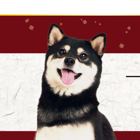
おもちゃ
防虫
キャット一覧へ
-ALL ITEMS
カテゴリー
-CATEGORY
フード
おやつ
住まい
手入れ・ケア
食事
お出かけ