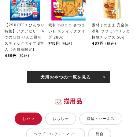
【25%OFF！ひんやり
素材そのまま さつま
素材そのまま 完全無
特集】アクアゼリー 4
いも スティックタイ
添加 ササミ パリッと
つのゼロ りんご風味
プ 280g
極薄チップス 50g
スティックタイプ 8本
745円
(税込)
437円
(税込)
入【会員様限定】
459円
(税込)
犬用おやつの一覧を見る
猫用品
おやつ
おもちゃ
首輪・ハーネス
ベッド・ハウス・マット
総合