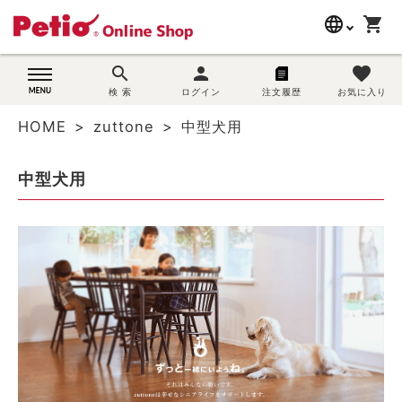
language
shopping_cart
search
search
person
favorite
wovn-lang-name
犬用品
検 索
ログイン
注文履歴
お気に入り
HOME
zuttone
中型犬用
猫用品
中型犬用
うさぎ用品
ブランド別に探す
目的別に探す
SNS
ご利用案内