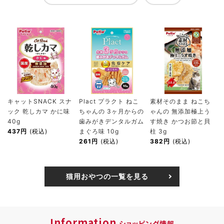
キャットSNACK スナ
Plact プラクト ねこ
素材そのまま ねこち
ック 乾しカマ かに味
ちゃんの 3ヶ月からの
ゃんの 無添加極上う
40g
歯みがきデンタルガム
す焼き かつお節と貝
437円
(税込)
まぐろ味 10g
柱 3g
261円
(税込)
382円
(税込)
猫用おやつの一覧を見る
Information
ショッピング情報