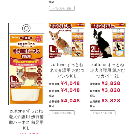
税込
お気に入りに登録
zuttone ずっとね
zuttone ずっとね
老犬介護用 おむつ
老犬介護用 紙おむ
パンツK L
つカバー 2L
¥
4,048
¥
3,828
通常価格
通常価格
¥
4,048
¥
3,828
販売価格
販売価格
税込
税込
¥
4,048
¥
3,828
会員価格
会員価格
税込
税込
zuttone ずっとね
お気に入りに登録
お気に入りに登録
老犬介護用 歩行補
助ハーネス 前足用
K L