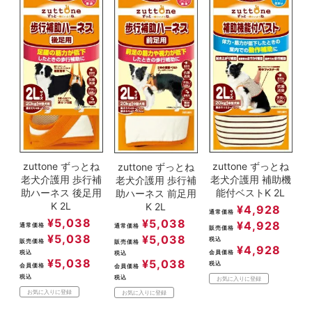
zuttone ずっとね
zuttone ずっとね
zuttone ずっとね
老犬介護用 歩行補
老犬介護用 補助機
老犬介護用 歩行補
助ハーネス 後足用
能付ベストK 2L
助ハーネス 前足用
K 2L
K 2L
¥
4,928
通常価格
¥
5,038
¥
5,038
¥
4,928
通常価格
通常価格
販売価格
¥
5,038
¥
5,038
税込
販売価格
販売価格
¥
4,928
税込
会員価格
税込
¥
5,038
¥
5,038
税込
会員価格
会員価格
税込
税込
お気に入りに登録
お気に入りに登録
お気に入りに登録