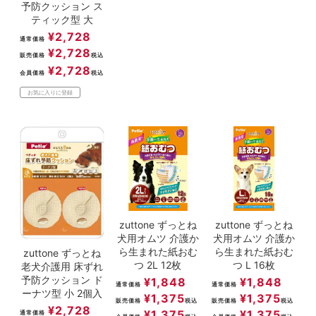
予防クッション ス
ティック型 大
¥
2,728
通常価格
¥
2,728
販売価格
税込
¥
2,728
会員価格
税込
お気に入りに登録
zuttone ずっとね
zuttone ずっとね
犬用オムツ 介護か
犬用オムツ 介護か
ら生まれた紙おむ
ら生まれた紙おむ
zuttone ずっとね
つ 2L 12枚
つ L 16枚
老犬介護用 床ずれ
予防クッション ド
¥
1,848
¥
1,848
通常価格
通常価格
ーナツ型 小 2個入
¥
1,375
¥
1,375
販売価格
税込
販売価格
税込
¥
2,728
¥
1,375
¥
1,375
通常価格