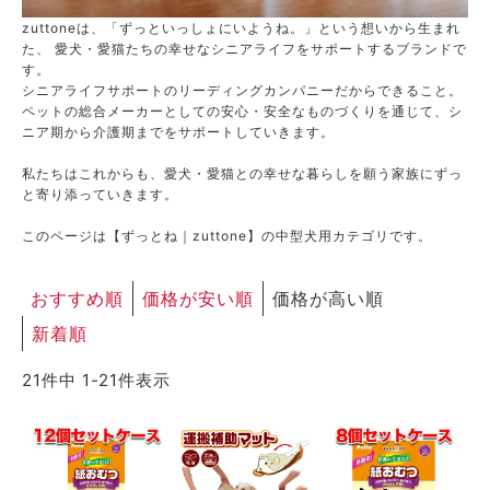
ACCOUNT MENU
zuttoneは、「ずっといっしょにいようね。」という想いから生まれ
ようこそ ゲスト 様
た、 愛犬・愛猫たちの幸せなシニアライフをサポートするブランドで
す。
シニアライフサポートのリーディングカンパニーだからできること。
meeting_room
person
ログイン
新規会員登録
ペットの総合メーカーとしての安心・安全なものづくりを通じて、シ
ニア期から介護期までをサポートしていきます。
私たちはこれからも、愛犬・愛猫との幸せな暮らしを願う家族にずっ
と寄り添っていきます。
このページは【ずっとね｜zuttone】の中型犬用カテゴリです。
おすすめ順
価格が安い順
価格が高い順
新着順
21
件中
1
-
21
件表示