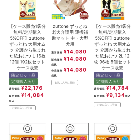
【ケース販売1袋分
zuttone ずっとね
【ケース販売1袋分
無料/定期購入
老犬介護用 運搬補
無料/定期購入
5%OFF】zuttone
助マット 中・大型
5%OFF】zuttone
ずっとね 犬用オム
犬用
ずっとね 犬用オム
ツ 介護から生まれ
ツ 介護から生まれ
¥
14,080
通常価格
た紙おむつ L 16枚
た紙おむつ 2L 12
¥
14,080
販売価格
12個 192枚セット
枚 96枚 8個セット
税込
ケース販売
ケース販売
¥
14,080
会員価格
限定セット品
限定セット品
税込
定期購入あり
定期購入あり
お気に入りに登録
¥
22,176
¥
14,784
通常価格
通常価格
¥
14,084
¥
9,134
販売価格
販売価格
税込
税込
お気に入りに登録
お気に入りに登録