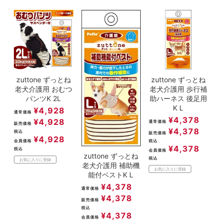
zuttone ずっとね
zuttone ずっとね
老犬介護用 おむつ
老犬介護用 歩行補
パンツK 2L
助ハーネス 後足用
K L
¥
4,928
通常価格
¥
4,378
¥
4,928
通常価格
販売価格
¥
4,378
税込
販売価格
¥
4,928
会員価格
税込
¥
4,378
税込
会員価格
zuttone ずっとね
税込
お気に入りに登録
老犬介護用 補助機
お気に入りに登録
能付ベストK L
¥
4,378
通常価格
¥
4,378
販売価格
税込
¥
4,378
会員価格