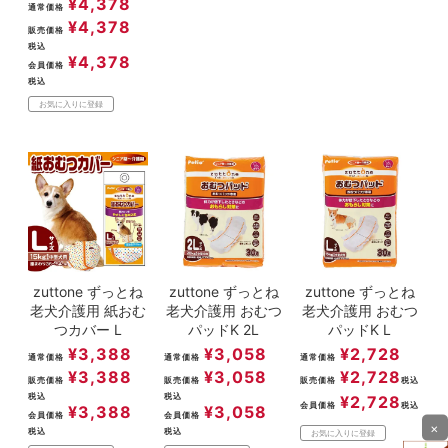
¥
4,378
通常価格
¥
4,378
販売価格
税込
¥
4,378
会員価格
税込
お気に入りに登録
zuttone ずっとね
zuttone ずっとね
zuttone ずっとね
老犬介護用 紙おむ
老犬介護用 おむつ
老犬介護用 おむつ
つカバー L
パッドK 2L
パッドK L
¥
3,388
¥
3,058
¥
2,728
通常価格
通常価格
通常価格
¥
3,388
¥
3,058
¥
2,728
販売価格
販売価格
販売価格
税込
税込
税込
¥
2,728
会員価格
税込
¥
3,388
¥
3,058
会員価格
会員価格
×
税込
税込
お気に入りに登録