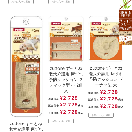
お気に入りに登録
お気に入りに登録
zuttone ずっとね
zuttone ずっとね
老犬介護用 床ずれ
老犬介護用 床ずれ
予防クッション ド
予防クッション ス
ーナツ型 大
ティック型 小 2個
入
¥
2,728
通常価格
¥
2,728
¥
2,728
通常価格
販売価格
税込
¥
2,728
¥
2,728
販売価格
税込
会員価格
税込
¥
2,728
会員価格
税込
お気に入りに登録
お気に入りに登録
zuttone ずっとね
老犬介護用 床ずれ