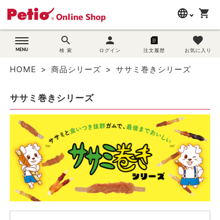
language
shopping_cart
search
search
person
favorite
wovn-lang-name
犬用品
検 索
ログイン
注文履歴
お気に入り
HOME
商品シリーズ
ササミ巻きシリーズ
猫用品
ササミ巻きシリーズ
うさぎ用品
ブランド別に探す
目的別に探す
SNS
ご利用案内