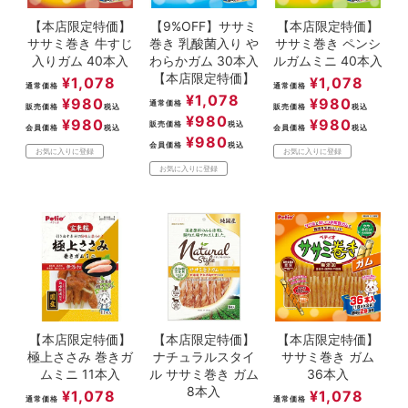
【本店限定特価】
【9%OFF】ササミ
【本店限定特価】
ササミ巻き 牛すじ
巻き 乳酸菌入り や
ササミ巻き ペンシ
入りガム 40本入
わらかガム 30本入
ルガムミニ 40本入
【本店限定特価】
¥
1,078
¥
1,078
通常価格
通常価格
¥
1,078
¥
980
¥
980
通常価格
販売価格
税込
販売価格
税込
¥
980
¥
980
¥
980
販売価格
税込
会員価格
税込
会員価格
税込
¥
980
会員価格
税込
お気に入りに登録
お気に入りに登録
お気に入りに登録
【本店限定特価】
【本店限定特価】
【本店限定特価】
極上ささみ 巻きガ
ナチュラルスタイ
ササミ巻き ガム
ムミニ 11本入
ル ササミ巻き ガム
36本入
8本入
¥
1,078
¥
1,078
通常価格
通常価格