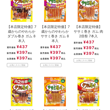
【本店限定特価】7
【本店限定特価】7
【本店限定特価】
歳からのやわらか
歳からのやわらか
ササミ巻き ガム 肉
ダブル巻き ガム 8
ササミ巻き ガム 8
2倍祭 7本入
本入
本入
¥
437
通常価格
¥
437
¥
437
¥
397
通常価格
通常価格
販売価格
税込
¥
397
¥
397
¥
397
販売価格
税込
販売価格
税込
会員価格
税込
¥
397
¥
397
会員価格
税込
会員価格
税込
お気に入りに登録
お気に入りに登録
お気に入りに登録