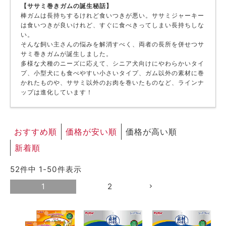
【ササミ巻きガムの誕生秘話】
ACCOUNT MENU
棒ガムは長持ちするけれど食いつきが悪い。ササミジャーキー
ようこそ ゲスト 様
は食いつきが良いけれど、すぐに食べきってしまい長持ちしな
い。
そんな飼い主さんの悩みを解消すべく、両者の長所を併せつサ
meeting_room
person
ログイン
新規会員登録
サミ巻きガムが誕生しました。
多様な犬種のニーズに応えて、シニア犬向けにやわらかいタイ
プ、小型犬にも食べやすい小さいタイプ、ガム以外の素材に巻
かれたものや、ササミ以外のお肉を巻いたものなど、ラインナ
ップは進化しています！
おすすめ順
価格が安い順
価格が高い順
新着順
52
件中
1
-
50
件表示
1
2