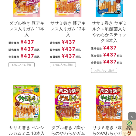
ダブル巻き 豚アキ
ササミ巻き 豚アキ
ササミ巻き ヤギミ
レス入りガム 11本
レス入りガム 12本
ルク＋乳酸菌入り
入
入
やわらかスティッ
ク 8本入
¥
437
¥
437
通常価格
通常価格
¥
437
¥
437
¥
437
通常価格
販売価格
税込
販売価格
税込
¥
437
¥
437
¥
437
販売価格
税込
会員価格
税込
会員価格
税込
¥
437
会員価格
税込
お気に入りに登録
お気に入りに登録
お気に入りに登録
×
ササミ巻き ペンシ
ダブル巻き 7歳か
ササミ巻き 7歳か
ルガムミニ 10本入
らのやわらかガム
らのやわらかガム