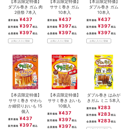
【本店限定特価】
【本店限定特価】
【本店限定特価】
ダブル巻き ガム 肉
ササミ巻き ガム
ダブル巻き ガム
2倍祭 7本入
10本入
10本入
¥
437
¥
437
¥
437
通常価格
通常価格
通常価格
¥
397
¥
397
¥
397
販売価格
税込
販売価格
税込
販売価格
税込
¥
397
¥
397
¥
397
会員価格
税込
会員価格
税込
会員価格
税込
お気に入りに登録
お気に入りに登録
お気に入りに登録
【本店限定特価】
【本店限定特価】
ダブル巻き はみが
ササミ巻き やわら
ササミ巻き おいも
きガム ミニ 5本入
か細切りおいも 15
10個入
¥
283
通常価格
個入
¥
437
¥
283
通常価格
販売価格
税込
¥
437
¥
397
通常価格
¥
283
販売価格
税込
会員価格
税込
¥
397
¥
397
販売価格
税込
会員価格
税込