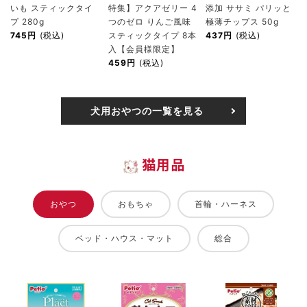
いも スティックタイ
特集】アクアゼリー 4
添加 ササミ パリッと
プ 280g
つのゼロ りんご風味
極薄チップス 50g
745円
(税込)
スティックタイプ 8本
437円
(税込)
入【会員様限定】
459円
(税込)
犬用おやつの一覧を見る
猫用品
おやつ
おもちゃ
首輪・ハーネス
ベッド・ハウス・マット
総合