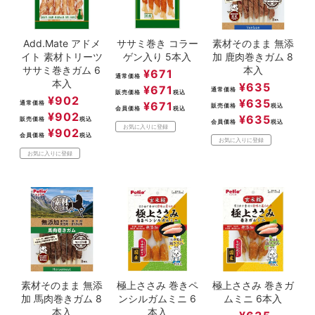
Add.Mate アドメ
ササミ巻き コラー
素材そのまま 無添
イト 素材トリーツ
ゲン入り 5本入
加 鹿肉巻きガム 8
ササミ巻きガム 6
本入
¥
671
通常価格
本入
¥
635
¥
671
通常価格
販売価格
税込
¥
902
¥
635
通常価格
¥
671
販売価格
税込
会員価格
税込
¥
902
¥
635
販売価格
税込
会員価格
税込
お気に入りに登録
¥
902
会員価格
税込
お気に入りに登録
お気に入りに登録
素材そのまま 無添
極上ささみ 巻きペ
極上ささみ 巻きガ
加 馬肉巻きガム 8
ンシルガムミニ 6
ムミニ 6本入
本入
本入