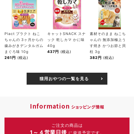
Plact プラクト ねこ
キャットSNACK スナ
素材そのまま ねこち
ちゃんの 3ヶ月からの
ック 乾しカマ かに味
ゃんの 無添加極上う
歯みがきデンタルガム
40g
す焼き かつお節と貝
まぐろ味 10g
437円
(税込)
柱 3g
261円
(税込)
382円
(税込)
猫用おやつの一覧を見る
Information
ショッピング情報
ご注文の商品は
1～４営業日後
に発送予定です。