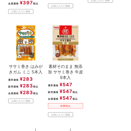
お気に入りに登録
¥
397
会員価格
税込
お気に入りに登録
お気に入りに登録
ササミ巻き はみが
素材そのまま 無添
きガム ミニ 5本入
加 ササミ巻き 牛皮
9本入
¥
283
通常価格
¥
547
¥
283
通常価格
販売価格
税込
¥
547
¥
283
販売価格
税込
会員価格
税込
¥
547
会員価格
税込
お気に入りに登録
在庫切れ
お気に入りに登録