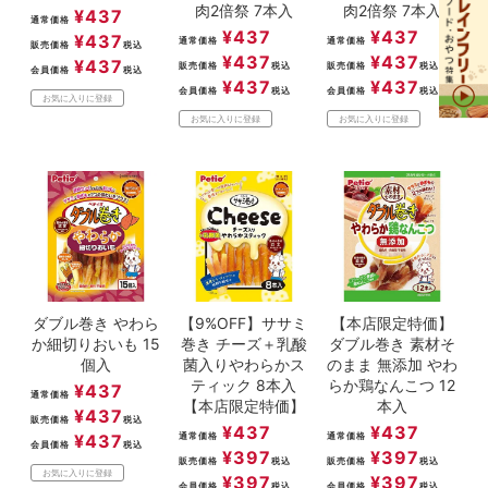
肉2倍祭 7本入
肉2倍祭 7本入
¥
437
通常価格
¥
437
¥
437
¥
437
通常価格
通常価格
販売価格
税込
¥
437
¥
437
¥
437
販売価格
税込
販売価格
税込
会員価格
税込
¥
437
¥
437
会員価格
税込
会員価格
税込
お気に入りに登録
お気に入りに登録
お気に入りに登録
ダブル巻き やわら
【9%OFF】ササミ
【本店限定特価】
か細切りおいも 15
巻き チーズ＋乳酸
ダブル巻き 素材そ
個入
菌入りやわらかス
のまま 無添加 やわ
ティック 8本入
らか鶏なんこつ 12
¥
437
通常価格
【本店限定特価】
本入
¥
437
販売価格
税込
¥
437
¥
437
¥
437
通常価格
通常価格
会員価格
税込
¥
397
¥
397
販売価格
税込
販売価格
税込
お気に入りに登録
¥
397
¥
397
会員価格
税込
会員価格
税込