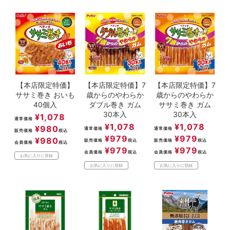
【本店限定特価】
【本店限定特価】7
【本店限定特価】7
ササミ巻き おいも
歳からのやわらか
歳からのやわらか
40個入
ダブル巻き ガム
ササミ巻き ガム
30本入
30本入
¥
1,078
通常価格
¥
1,078
¥
1,078
¥
980
通常価格
通常価格
販売価格
税込
¥
979
¥
979
¥
980
販売価格
税込
販売価格
税込
会員価格
税込
¥
979
¥
979
会員価格
税込
会員価格
税込
お気に入りに登録
お気に入りに登録
お気に入りに登録