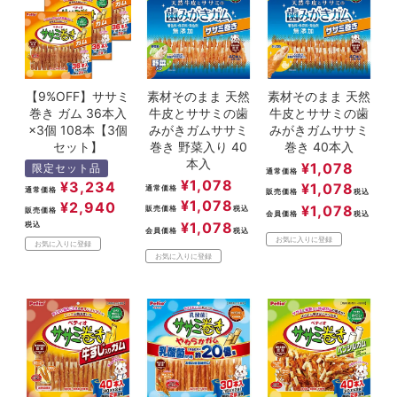
【9%OFF】ササミ
素材そのまま 天然
素材そのまま 天然
巻き ガム 36本入
牛皮とササミの歯
牛皮とササミの歯
×3個 108本【3個
みがきガムササミ
みがきガムササミ
セット】
巻き 野菜入り 40
巻き 40本入
本入
¥
1,078
限定セット品
通常価格
¥
1,078
¥
3,234
¥
1,078
通常価格
通常価格
販売価格
税込
¥
1,078
¥
2,940
¥
1,078
販売価格
税込
販売価格
会員価格
税込
¥
1,078
税込
会員価格
税込
お気に入りに登録
お気に入りに登録
お気に入りに登録