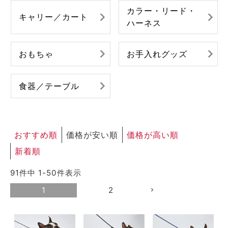
カラー・リード・
ACCOUNT MENU
キャリー／カート
ハーネス
ようこそ ゲスト 様
meeting_room
person
ログイン
新規会員登録
おもちゃ
お手入れグッズ
食器／テーブル
おすすめ順
価格が安い順
価格が高い順
新着順
91
件中
1
-
50
件表示
1
2