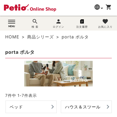
language
shopping_cart
search
search
person
favorite
wovn-lang-name
犬用品
検 索
ログイン
注文履歴
お気に入り
HOME
商品シリーズ
porta ポルタ
猫用品
porta ポルタ
うさぎ用品
ブランド別に探す
目的別に探す
SNS
7
件中
1
-
7
件表示
ベッド
ハウス＆スツール
ご利用案内