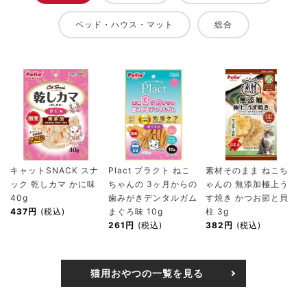
ベッド・ハウス・マット
総合
キャットSNACK スナ
Plact プラクト ねこ
素材そのまま ねこち
ック 乾しカマ かに味
ちゃんの 3ヶ月からの
ゃんの 無添加極上う
40g
歯みがきデンタルガム
す焼き かつお節と貝
437円
(税込)
まぐろ味 10g
柱 3g
261円
(税込)
382円
(税込)
猫用おやつの一覧を見る