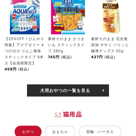
【25%OFF！ひんやり
素材そのまま さつま
素材そのまま 完全無
特集】アクアゼリー 4
いも スティックタイ
添加 ササミ パリッと
つのゼロ りんご風味
プ 280g
極薄チップス 50g
スティックタイプ 8本
745円
(税込)
437円
(税込)
入【会員様限定】
459円
(税込)
犬用おやつの一覧を見る
猫用品
おやつ
おもちゃ
首輪・ハーネス