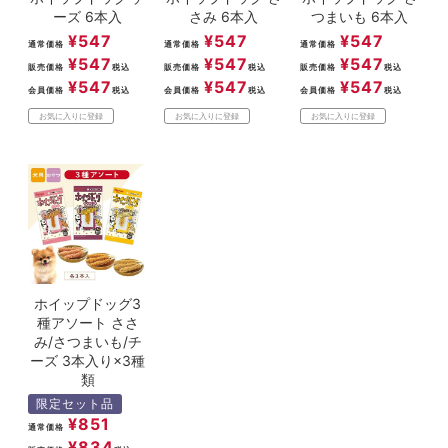
ーズ 6本入
さみ 6本入
つまいも 6本入
¥
547
¥
547
¥
547
通常価格
通常価格
通常価格
¥
547
¥
547
¥
547
販売価格
税込
販売価格
税込
販売価格
税込
¥
547
¥
547
¥
547
会員価格
税込
会員価格
税込
会員価格
税込
お気に入りに登録
お気に入りに登録
お気に入りに登録
ホイップドッグ3
種アソート ささ
み/さつまいも/チ
ーズ 3本入り×3種
類
限定セット品
¥
851
通常価格
¥
834