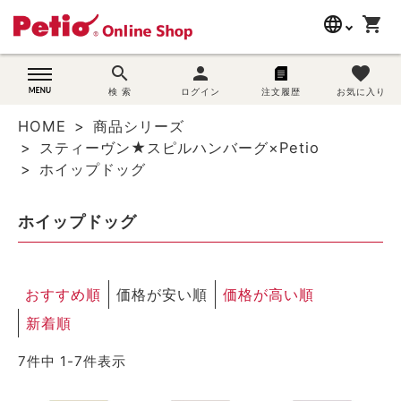
language
shopping_cart
search
search
person
favorite
wovn-lang-name
犬用品
検 索
ログイン
注文履歴
お気に入り
HOME
商品シリーズ
猫用品
スティーヴン★スピルハンバーグ×Petio
ホイップドッグ
うさぎ用品
ホイップドッグ
ブランド別に探す
目的別に探す
おすすめ順
価格が安い順
価格が高い順
SNS
新着順
7
件中
1
-
7
件表示
ご利用案内