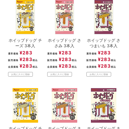
ACCOUNT MENU
ようこそ ゲスト 様
meeting_room
person
ログイン
新規会員登録
ホイップドッグ チ
ホイップドッグ さ
ホイップドッグ さ
ーズ 3本入
さみ 3本入
つまいも 3本入
¥
283
¥
283
¥
283
通常価格
通常価格
通常価格
¥
283
¥
283
¥
283
販売価格
税込
販売価格
税込
販売価格
税込
¥
283
¥
283
¥
283
会員価格
税込
会員価格
税込
会員価格
税込
お気に入りに登録
お気に入りに登録
お気に入りに登録
ホイップドッグ チ
ホイップドッグ さ
ホイップドッグ さ