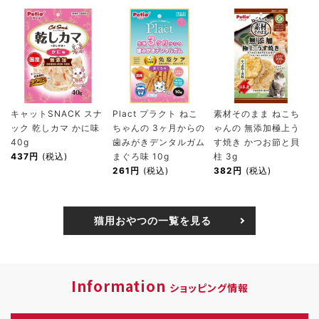
キャットSNACK スナ
Plact プラクト ねこ
素材そのまま ねこち
ック 乾しカマ かに味
ちゃんの 3ヶ月からの
ゃんの 無添加極上う
40g
歯みがきデンタルガム
す焼き かつお節と貝
437円
(税込)
まぐろ味 10g
柱 3g
261円
(税込)
382円
(税込)
猫用おやつの一覧を見る
Information
ショッピング情報