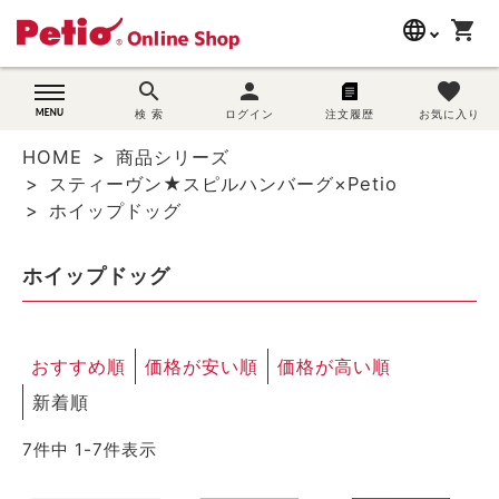
language
shopping_cart
search
search
person
favorite
wovn-lang-name
犬用品
検 索
ログイン
注文履歴
お気に入り
HOME
商品シリーズ
猫用品
スティーヴン★スピルハンバーグ×Petio
ホイップドッグ
うさぎ用品
ホイップドッグ
ブランド別に探す
目的別に探す
おすすめ順
価格が安い順
価格が高い順
SNS
新着順
7
件中
1
-
7
件表示
ご利用案内