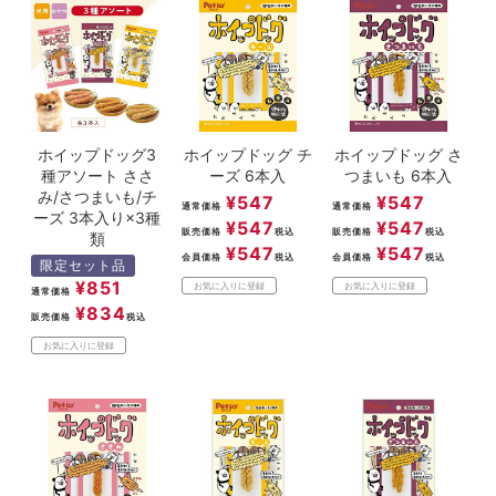
ACCOUNT MENU
ようこそ ゲスト 様
meeting_room
person
ログイン
新規会員登録
ホイップドッグ3
ホイップドッグ チ
ホイップドッグ さ
種アソート ささ
ーズ 6本入
つまいも 6本入
み/さつまいも/チ
¥
547
¥
547
通常価格
通常価格
ーズ 3本入り×3種
¥
547
¥
547
販売価格
税込
販売価格
税込
類
¥
547
¥
547
会員価格
税込
会員価格
税込
限定セット品
¥
851
お気に入りに登録
お気に入りに登録
通常価格
¥
834
販売価格
税込
お気に入りに登録