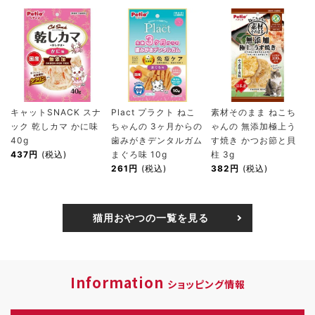
キャットSNACK スナ
Plact プラクト ねこ
素材そのまま ねこち
ック 乾しカマ かに味
ちゃんの 3ヶ月からの
ゃんの 無添加極上う
40g
歯みがきデンタルガム
す焼き かつお節と貝
437円
(税込)
まぐろ味 10g
柱 3g
261円
(税込)
382円
(税込)
猫用おやつの一覧を見る
Information
ショッピング情報