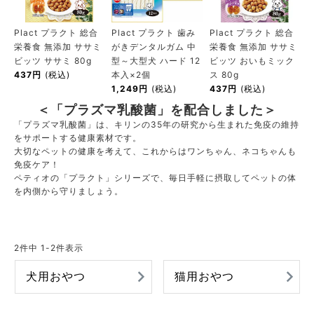
Plact プラクト 総合
Plact プラクト 歯み
Plact プラクト 総合
栄養食 無添加 ササミ
がきデンタルガム 中
栄養食 無添加 ササミ
ビッツ ササミ 80g
型～大型犬 ハード 12
ビッツ おいもミック
437円
(税込)
本入×2個
ス 80g
1,249円
(税込)
437円
(税込)
＜「プラズマ乳酸菌」を配合しました＞
「プラズマ乳酸菌」は、キリンの35年の研究から生まれた免疫の維持
をサポートする健康素材です。
大切なペットの健康を考えて、これからはワンちゃん、ネコちゃんも
免疫ケア！
ペティオの「プラクト」シリーズで、毎日手軽に摂取してペットの体
を内側から守りましょう。
2
件中
1
-
2
件表示
犬用おやつ
猫用おやつ