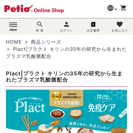
language
shopping_cart
search
search
person
favorite
wovn-lang-name
犬用品
検 索
ログイン
注文履歴
お気に入り
HOME
商品シリーズ
猫用品
Plact|プラクト キリンの35年の研究から生まれた
プラズマ乳酸菌配合
うさぎ用品
Plact|プラクト キリンの35年の研究から生ま
ブランド別に探す
れたプラズマ乳酸菌配合
目的別に探す
SNS
ご利用案内