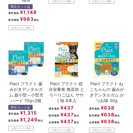
お気に入りに登録
お気に入りに登録
限定セット品
¥
1,148
通常価格
¥
983
販売価格
税込
お気に入りに登録
Plact プラクト 歯
Plact プラクト 総
Plact プラクト ね
みがきデンタルガ
合栄養食 無添加 と
こちゃんの 歯みが
ム 超小型～小型犬
ろーりごはん ササ
きデンタルガム か
ハード 70g×2個
ミ味 8本入
つお味 30g
¥
437
¥
638
限定セット品
通常価格
通常価格
¥
1,315
¥
437
¥
638
通常価格
販売価格
税込
販売価格
税込
¥
1,249
¥
437
¥
638
販売価格
税込
会員価格
税込
会員価格
税込
お気に入りに登録
お気に入りに登録
お気に入りに登録