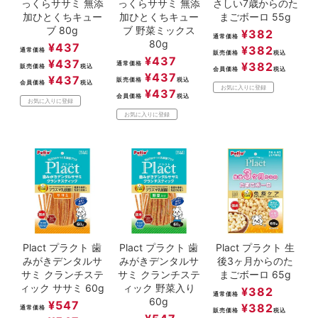
っくらササミ 無添
っくらササミ 無添
さしい7歳からのた
加ひとくちキュー
加ひとくちキュー
まごボーロ 55g
ブ 80g
ブ 野菜ミックス
¥
382
通常価格
80g
¥
437
¥
382
通常価格
販売価格
税込
¥
437
¥
437
通常価格
¥
382
販売価格
税込
会員価格
税込
¥
437
¥
437
販売価格
税込
会員価格
税込
お気に入りに登録
¥
437
会員価格
税込
お気に入りに登録
お気に入りに登録
Plact プラクト 歯
Plact プラクト 歯
Plact プラクト 生
みがきデンタルサ
みがきデンタルサ
後3ヶ月からのた
サミ クランチステ
サミ クランチステ
まごボーロ 65g
ィック ササミ 60g
ィック 野菜入り
¥
382
通常価格
60g
¥
547
¥
382
通常価格
販売価格
税込