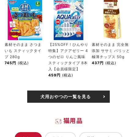
素材そのまま さつま
【25%OFF！ひんやり
素材そのまま 完全無
いも スティックタイ
特集】アクアゼリー 4
添加 ササミ パリッと
プ 280g
つのゼロ りんご風味
極薄チップス 50g
745円
(税込)
スティックタイプ 8本
437円
(税込)
入【会員様限定】
459円
(税込)
犬用おやつの一覧を見る
猫用品