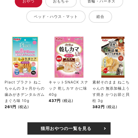
おやつ
おもちゃ
首輪・ハーネス
ベッド・ハウス・マット
総合
Plact プラクト ねこ
キャットSNACK スナ
素材そのまま ねこち
ちゃんの 3ヶ月からの
ック 乾しカマ かに味
ゃんの 無添加極上う
歯みがきデンタルガム
40g
す焼き かつお節と貝
まぐろ味 10g
437円
(税込)
柱 3g
261円
(税込)
382円
(税込)
猫用おやつの一覧を見る