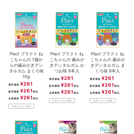
Plact プラクト ね
Plact プラクト ね
Plact プラクト ね
こちゃんの 7歳か
こちゃんの 歯みが
こちゃんの 歯みが
らの歯みがきデン
きデンタルガム か
きデンタルガム ま
タルガム まぐろ味
つお味 9本入
ぐろ味 9本入
10g
¥
261
¥
261
通常価格
通常価格
¥
261
¥
261
¥
261
通常価格
販売価格
税込
販売価格
税込
¥
261
¥
261
¥
261
販売価格
税込
会員価格
税込
会員価格
税込
¥
261
会員価格
税込
お気に入りに登録
お気に入りに登録
お気に入りに登録