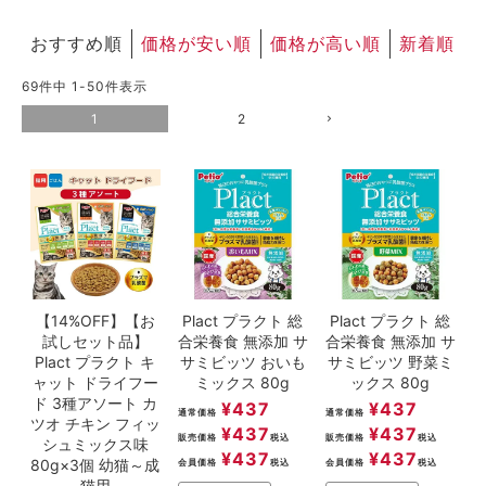
おすすめ順
価格が安い順
価格が高い順
新着順
69
件中
1
-
50
件表示
1
2
【14%OFF】【お
Plact プラクト 総
Plact プラクト 総
試しセット品】
合栄養食 無添加 サ
合栄養食 無添加 サ
Plact プラクト キ
サミビッツ おいも
サミビッツ 野菜ミ
ャット ドライフー
ミックス 80g
ックス 80g
ド 3種アソート カ
¥
437
¥
437
通常価格
通常価格
ツオ チキン フィッ
¥
437
¥
437
販売価格
税込
販売価格
税込
シュミックス味
¥
437
¥
437
80g×3個 幼猫～成
会員価格
税込
会員価格
税込
猫用