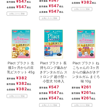
¥
547
¥
547
通常価格
¥
382
販売価格
税込
会員価格
税込
¥
547
¥
547
販売価格
税込
会員価格
税込
お気に入りに登録
¥
547
会員価格
税込
お気に入りに登録
お気に入りに登録
Plact プラクト 生
Plact プラクト 長
Plact プラクト ね
後3ヶ月からの豆
持ちロング歯みが
こちゃんの 3ヶ月
乳ビスケット 45g
きデンタルガム ス
からの歯みがきデ
トロング 超小型～
ンタルガム まぐろ
¥
382
通常価格
小型犬 10本入
味 10g
¥
382
販売価格
税込
¥
547
¥
261
¥
382
通常価格
通常価格
会員価格
税込
¥
547
¥
261
販売価格
税込
販売価格
税込
お気に入りに登録
¥
547
¥
261
会員価格
税込
会員価格
税込
お気に入りに登録
お気に入りに登録