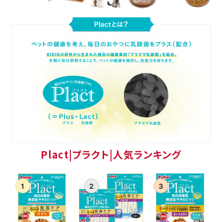
ACCOUNT MENU
ようこそ ゲスト 様
meeting_room
person
ログイン
新規会員登録
Plact|プラクト|人気ランキング