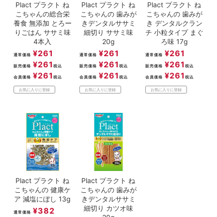
Plact プラクト ね
Plact プラクト ね
Plact プラクト ね
こちゃんの総合栄
こちゃんの 歯みが
こちゃんの 歯みが
養食 無添加 とろー
きデンタルササミ
き デンタルクラン
りごはん ササミ味
細切り ササミ味
チ 小粒タイプ まぐ
4本入
20g
ろ味 17g
¥
261
¥
261
¥
261
通常価格
通常価格
通常価格
¥
261
¥
261
¥
261
販売価格
税込
販売価格
税込
販売価格
税込
¥
261
¥
261
¥
261
会員価格
税込
会員価格
税込
会員価格
税込
お気に入りに登録
お気に入りに登録
お気に入りに登録
Plact プラクト ね
Plact プラクト ね
こちゃんの 健康ケ
こちゃんの 歯みが
ア 減塩にぼし 13g
きデンタルササミ
細切り カツオ味
¥
382
通常価格