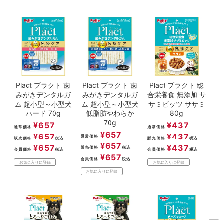
Plact プラクト 歯
Plact プラクト 歯
Plact プラクト 総
みがきデンタルガ
みがきデンタルガ
合栄養食 無添加 サ
ム 超小型～小型犬
ム 超小型～小型犬
サミビッツ ササミ
ハード 70g
低脂肪やわらか
80g
70g
¥
657
¥
437
通常価格
通常価格
¥
657
¥
657
¥
437
通常価格
販売価格
税込
販売価格
税込
¥
657
¥
657
¥
437
販売価格
税込
会員価格
税込
会員価格
税込
¥
657
会員価格
税込
お気に入りに登録
お気に入りに登録
お気に入りに登録