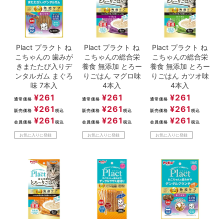
Plact プラクト ね
Plact プラクト ね
Plact プラクト ね
こちゃんの 歯みが
こちゃんの総合栄
こちゃんの総合栄
きまたたび入りデ
養食 無添加 とろー
養食 無添加 とろー
ンタルガム まぐろ
りごはん マグロ味
りごはん カツオ味
味 7本入
4本入
4本入
¥
261
¥
261
¥
261
通常価格
通常価格
通常価格
¥
261
¥
261
¥
261
販売価格
税込
販売価格
税込
販売価格
税込
¥
261
¥
261
¥
261
会員価格
税込
会員価格
税込
会員価格
税込
お気に入りに登録
お気に入りに登録
お気に入りに登録