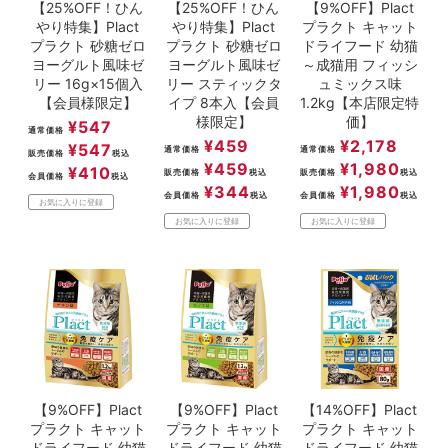
【25%OFF！ひん
【25%OFF！ひん
【9%OFF】Plact
やり特集】Plact
やり特集】Plact
プラクト キャット
プラクト 砂糖ゼロ
プラクト 砂糖ゼロ
ドライフード 幼猫
ヨーグルト風味ゼ
ヨーグルト風味ゼ
～成猫用 フィッシ
リー 16g×15個入
リー スティックタ
ュミックス味
【会員様限定】
イプ 8本入【会員
1.2kg【本店限定特
様限定】
価】
¥
547
通常価格
¥
459
¥
2,178
¥
547
通常価格
通常価格
販売価格
税込
¥
459
¥
1,980
¥
410
販売価格
税込
販売価格
税込
会員価格
税込
¥
344
¥
1,980
会員価格
税込
会員価格
税込
お気に入りに登録
お気に入りに登録
お気に入りに登録
【9%OFF】Plact
【9%OFF】Plact
【14%OFF】Plact
プラクト キャット
プラクト キャット
プラクト キャット
ドライフード 幼猫
ドライフード 幼猫
ドライフード 幼猫