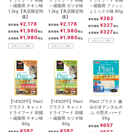
～成猫用 チキン味
～成猫用 カツオ味
～成猫用 フィッシ
1.2kg【本店限定特
1.2kg【本店限定特
ュミックス味 80g
価】
価】
¥
382
通常価格
¥
2,178
¥
2,178
¥
327
通常価格
通常価格
販売価格
税込
¥
1,980
¥
1,980
¥
327
販売価格
税込
販売価格
税込
会員価格
税込
¥
1,980
¥
1,980
会員価格
税込
会員価格
税込
お気に入りに登録
お気に入りに登録
お気に入りに登録
【14%OFF】Plact
【14%OFF】Plact
Plact プラクト 歯
プラクト キャット
プラクト キャット
みがきデンタルガ
ドライフード 幼猫
ドライフード 幼猫
ム 小型犬 ハード
～成猫用 チキン味
～成猫用 カツオ味
95g
80g
80g
¥
657
通常価格
¥
382
¥
382
¥
657
通常価格
通常価格