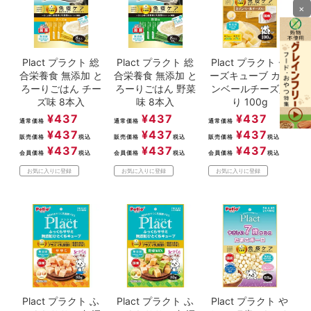
×
Plact プラクト 総
Plact プラクト 総
Plact プラクト チ
合栄養食 無添加 と
合栄養食 無添加 と
ーズキューブ カマ
ろーりごはん チー
ろーりごはん 野菜
ンベールチーズ入
ズ味 8本入
味 8本入
り 100g
¥
437
¥
437
¥
437
通常価格
通常価格
通常価格
¥
437
¥
437
¥
437
販売価格
税込
販売価格
税込
販売価格
税込
¥
437
¥
437
¥
437
会員価格
税込
会員価格
税込
会員価格
税込
お気に入りに登録
お気に入りに登録
お気に入りに登録
Plact プラクト ふ
Plact プラクト ふ
Plact プラクト や