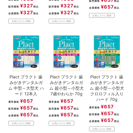
販売価格
税込
¥
327
¥
327
¥
657
販売価格
税込
販売価格
税込
会員価格
税込
¥
327
¥
327
会員価格
税込
会員価格
税込
お気に入りに登録
お気に入りに登録
お気に入りに登録
Plact プラクト 歯
Plact プラクト 歯
Plact プラクト 歯
みがきデンタルガ
みがきデンタルガ
みがきデンタルガ
ム 中型～大型犬 ハ
ム 超小型～小型犬
ム 超小型～小型犬
ード 12本入
7歳やわらか 70g
クロロフィル入り
ハード 70g
¥
657
¥
657
通常価格
通常価格
¥
657
¥
657
¥
657
通常価格
販売価格
税込
販売価格
税込
¥
657
¥
657
¥
657
販売価格
税込
会員価格
税込
会員価格
税込
¥
657
会員価格
税込
お気に入りに登録
お気に入りに登録
お気に入りに登録