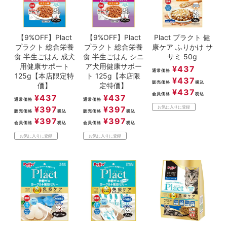
【9%OFF】Plact
【9%OFF】Plact
Plact プラクト 健
プラクト 総合栄養
プラクト 総合栄養
康ケア ふりかけ サ
食 半生ごはん 成犬
食 半生ごはん シニ
サミ 50g
用健康サポート
ア犬用健康サポー
¥
437
通常価格
125g【本店限定特
ト 125g【本店限
¥
437
販売価格
税込
価】
定特価】
¥
437
会員価格
税込
¥
437
¥
437
通常価格
通常価格
¥
397
¥
397
お気に入りに登録
販売価格
税込
販売価格
税込
¥
397
¥
397
会員価格
税込
会員価格
税込
お気に入りに登録
お気に入りに登録