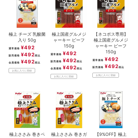
極上 チーズ 乳酸菌
極上国産グルメジ
【ネコポス専用】
入り 50g
ャーキー ビーフ
極上国産グルメジ
150g
ャーキー ビーフ
¥
492
通常価格
150g
¥
492
¥
492
通常価格
販売価格
税込
¥
492
¥
492
¥
492
通常価格
販売価格
税込
会員価格
税込
¥
492
¥
492
販売価格
税込
会員価格
税込
お気に入りに登録
お気に入りに登録
お気に入りに登録
極上ささみ 巻きペ
極上ささみ 巻きガ
【9%OFF】極上