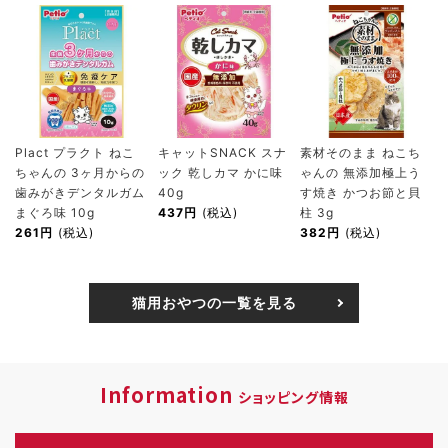
Plact プラクト ねこ
キャットSNACK スナ
素材そのまま ねこち
ちゃんの 3ヶ月からの
ック 乾しカマ かに味
ゃんの 無添加極上う
歯みがきデンタルガム
40g
す焼き かつお節と貝
まぐろ味 10g
437円
(税込)
柱 3g
261円
(税込)
382円
(税込)
猫用おやつの一覧を見る
Information
ショッピング情報