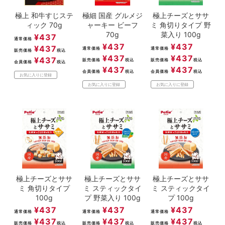
極上 和牛すじステ
極細 国産 グルメジ
極上チーズとササ
ィック 70g
ャーキー ビーフ
ミ 角切りタイプ 野
70g
菜入り 100g
¥
437
通常価格
¥
437
¥
437
¥
437
通常価格
通常価格
販売価格
税込
¥
437
¥
437
¥
437
販売価格
税込
販売価格
税込
会員価格
税込
¥
437
¥
437
会員価格
税込
会員価格
税込
お気に入りに登録
お気に入りに登録
お気に入りに登録
極上チーズとササ
極上チーズとササ
極上チーズとササ
ミ 角切りタイプ
ミ スティックタイ
ミ スティックタイ
100g
プ 野菜入り 100g
プ 100g
¥
437
¥
437
¥
437
通常価格
通常価格
通常価格
¥
437
¥
437
¥
437
販売価格
税込
販売価格
税込
販売価格
税込