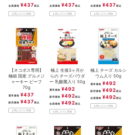
¥
437
¥
437
¥
437
会員価格
税込
会員価格
税込
会員価格
税込
お気に入りに登録
お気に入りに登録
お気に入りに登録
【ネコポス専用】
極上 生後3ヶ月か
極上 チーズ カルシ
極細 国産 グルメジ
らの チーズパウダ
ウム入り 50g
ャーキー ビーフ
ー 乳酸菌入り 50g
¥
492
通常価格
70g
¥
492
¥
492
通常価格
販売価格
税込
¥
437
¥
492
通常価格
¥
492
販売価格
税込
会員価格
税込
¥
437
¥
492
販売価格
税込
会員価格
税込
お気に入りに登録
お気に入りに登録
お気に入りに登録