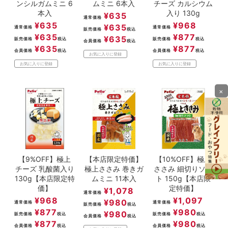
ンシルガムミニ 6
ムミニ 6本入
チーズ カルシウム
本入
入り 130g
¥
635
通常価格
¥
635
¥
968
¥
635
通常価格
通常価格
販売価格
税込
¥
635
¥
877
¥
635
販売価格
税込
販売価格
税込
会員価格
税込
¥
635
¥
877
会員価格
税込
会員価格
税込
お気に入りに登録
お気に入りに登録
お気に入りに登録
×
【9%OFF】極上
【本店限定特価】
【10%OFF】極上
チーズ 乳酸菌入り
極上ささみ 巻きガ
ささみ 細切りソフ
130g【本店限定特
ムミニ 11本入
ト 150g【本店限
価】
定特価】
¥
1,078
通常価格
¥
968
¥
1,097
¥
980
通常価格
通常価格
販売価格
税込
¥
877
¥
980
¥
980
販売価格
税込
販売価格
税込
会員価格
税込
¥
877
¥
980
会員価格
税込
会員価格
税込