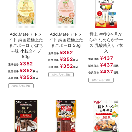
ACCOUNT MENU
ようこそ ゲスト 様
meeting_room
person
ログイン
新規会員登録
Add.Mate アドメ
Add.Mate アドメ
極上 生後3ヶ月か
イト 純国産極上た
イト 純国産極上た
らの なめらかチー
まごボーロ かぼち
まごボーロ 50g
ズ 乳酸菌入り 7本
ゃ味 小粒タイプ
入
¥
352
通常価格
50g
¥
437
¥
352
通常価格
販売価格
税込
¥
352
¥
437
通常価格
¥
352
販売価格
税込
会員価格
税込
¥
352
¥
437
販売価格
税込
会員価格
税込
お気に入りに登録
¥
352
会員価格
税込
お気に入りに登録
お気に入りに登録