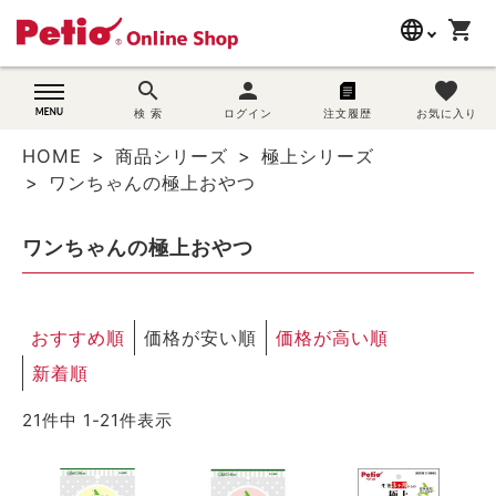
language
shopping_cart
search
search
person
favorite
wovn-lang-name
犬用品
検 索
ログイン
注文履歴
お気に入り
HOME
商品シリーズ
極上シリーズ
猫用品
ワンちゃんの極上おやつ
うさぎ用品
ワンちゃんの極上おやつ
ブランド別に探す
おすすめ順
価格が安い順
価格が高い順
目的別に探す
新着順
SNS
21
件中
1
-
21
件表示
ご利用案内