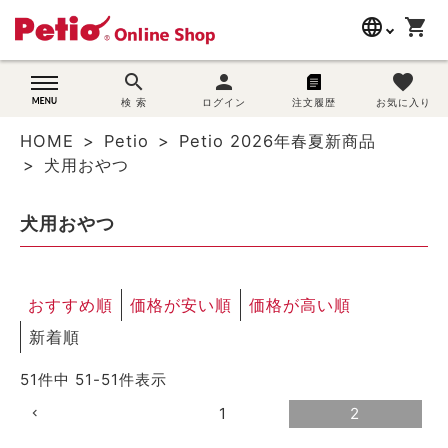
language
shopping_cart
search
search
person
favorite
wovn-lang-name
犬用品
検 索
ログイン
注文履歴
お気に入り
HOME
Petio
Petio 2026年春夏新商品
猫用品
犬用おやつ
うさぎ用品
犬用おやつ
ブランド別に探す
おすすめ順
価格が安い順
価格が高い順
目的別に探す
新着順
SNS
51
件中
51
-
51
件表示
ご利用案内
1
2