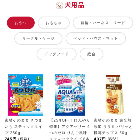
犬用品
おやつ
おもちゃ
首輪・ハーネス・リード
サークル・ケージ
ベッド・ハウス・マット
ドッグフード
総合
素材そのまま さつま
【25%OFF！ひんやり
素材そのまま 完全無
いも スティックタイ
特集】アクアゼリー 4
添加 ササミ パリッと
プ 280g
つのゼロ りんご風味
極薄チップス 50g
745円
(税込)
スティックタイプ 8本
437円
(税込)