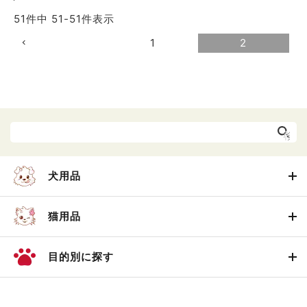
51
件中
51
-
51
件表示
1
2
犬用品
猫用品
目的別に探す