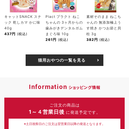
キャットSNACK スナ
Plact プラクト ねこ
素材そのまま ねこち
ック 乾しカマ かに味
ちゃんの 3ヶ月からの
ゃんの 無添加極上う
40g
歯みがきデンタルガム
す焼き かつお節と貝
437円
(税込)
まぐろ味 10g
柱 3g
261円
(税込)
382円
(税込)
猫用おやつの一覧を見る
Information
ショッピング情報
ご注文の商品は
1～４営業日後
に発送予定です。
※土日祝祭日のご注文は翌営業日以降の発送となります。