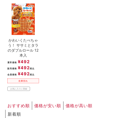
ACCOUNT MENU
ようこそ ゲスト 様
meeting_room
person
ログイン
新規会員登録
かわいくたべちゃ
う！ ササミとタラ
のダブルロール 12
本入
¥
492
通常価格
¥
492
販売価格
税込
¥
492
会員価格
税込
在庫切れ
お気に入りに登録
おすすめ順
価格が安い順
価格が高い順
新着順