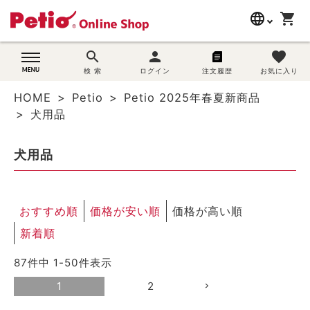
language
shopping_cart
search
search
person
favorite
wovn-lang-name
犬用品
検 索
ログイン
注文履歴
お気に入り
HOME
Petio
Petio 2025年春夏新商品
猫用品
犬用品
うさぎ用品
犬用品
ブランド別に探す
おすすめ順
価格が安い順
価格が高い順
目的別に探す
新着順
SNS
87
件中
1
-
50
件表示
ご利用案内
1
2