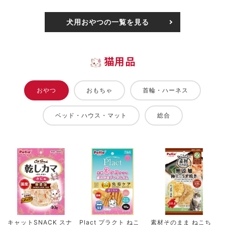
犬用おやつの一覧を見る
猫用品
おやつ
おもちゃ
首輪・ハーネス
ベッド・ハウス・マット
総合
キャットSNACK スナ
Plact プラクト ねこ
素材そのまま ねこち