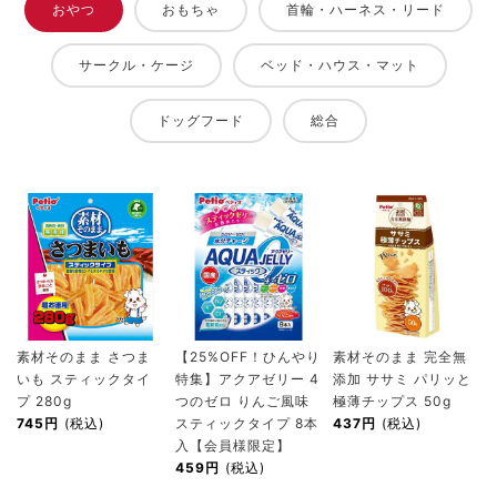
おやつ
おもちゃ
首輪・ハーネス・リード
サークル・ケージ
ベッド・ハウス・マット
ドッグフード
総合
素材そのまま さつま
【25%OFF！ひんやり
素材そのまま 完全無
いも スティックタイ
特集】アクアゼリー 4
添加 ササミ パリッと
プ 280g
つのゼロ りんご風味
極薄チップス 50g
745円
(税込)
スティックタイプ 8本
437円
(税込)
入【会員様限定】
459円
(税込)