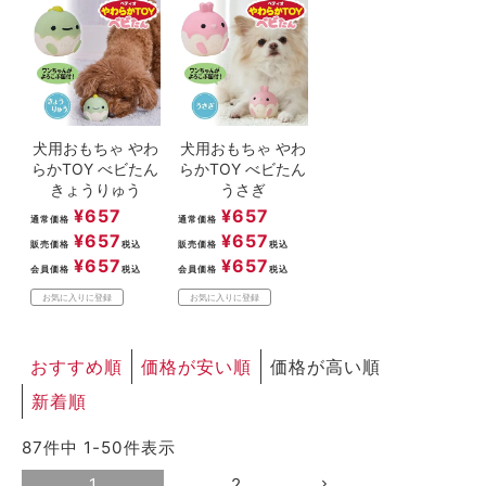
犬用おもちゃ やわ
犬用おもちゃ やわ
らかTOY べビたん
らかTOY べビたん
きょうりゅう
うさぎ
¥
657
¥
657
通常価格
通常価格
¥
657
¥
657
販売価格
税込
販売価格
税込
¥
657
¥
657
会員価格
税込
会員価格
税込
お気に入りに登録
お気に入りに登録
おすすめ順
価格が安い順
価格が高い順
新着順
87
件中
1
-
50
件表示
1
2