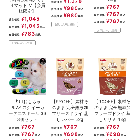
¥
1,078
通常価格
りマット M【会員
¥
767
¥
980
通常価格
販売価格
税込
様限定】
¥
767
¥
980
販売価格
税込
会員価格
税込
¥
1,045
通常価格
¥
767
会員価格
税込
¥
1,045
お気に入りに登録
販売価格
税込
お気に入りに登録
¥
783
会員価格
税込
お気に入りに登録
犬用おもちゃ
【9%OFF】素材そ
【9%OFF】素材そ
PLAY スクイーカ
のまま 完全無添加
のまま 完全無添加
ーテニスボール SS
フリーズドライ 蒸
フリーズドライ 蒸
3個セット
しレバー 52g
しササミ 48g
¥
767
¥
767
¥
767
通常価格
通常価格
通常価格
¥
767
¥
698
¥
698
販売価格
税込
販売価格
税込
販売価格
税込