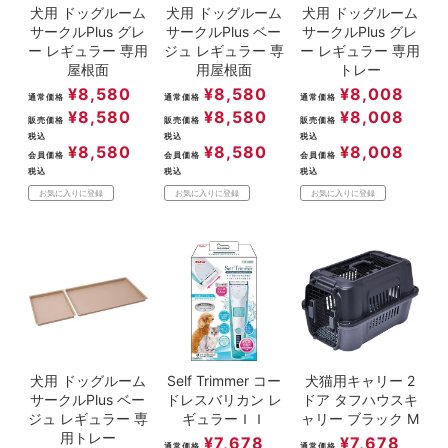
犬用 ドッグルーム
犬用 ドッグルーム
犬用 ドッグルーム
サークルPlus グレ
サークルPlus ベー
サークルPlus グレ
ー レギュラー 専用
ジュ レギュラー 専
ー レギュラー 専用
屋根面
用屋根面
トレー
¥
8,580
¥
8,580
¥
8,008
通常価格
通常価格
通常価格
¥
8,580
¥
8,580
¥
8,008
販売価格
販売価格
販売価格
税込
税込
税込
¥
8,580
¥
8,580
¥
8,008
会員価格
会員価格
会員価格
税込
税込
税込
お気に入りに登録
お気に入りに登録
お気に入りに登録
犬用 ドッグルーム
Self Trimmer コー
犬猫用キャリー 2
サークルPlus ベー
ドレスバリカン レ
ドア タフハウスキ
ジュ レギュラー 専
ギュラーＩＩ
ャリー ブラック M
用トレー
¥
7,678
¥
7,678
通常価格
通常価格