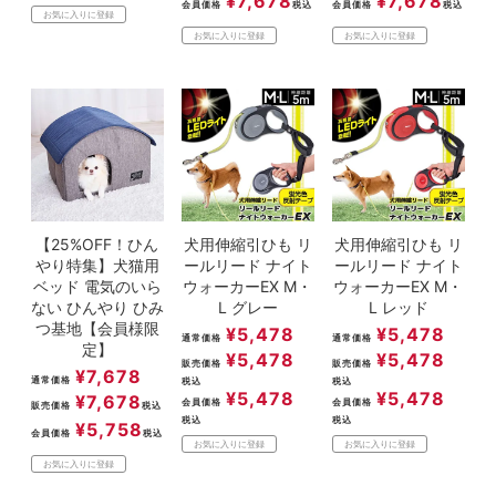
¥
7,678
¥
7,678
会員価格
税込
会員価格
税込
お気に入りに登録
お気に入りに登録
お気に入りに登録
【25%OFF！ひん
犬用伸縮引ひも リ
犬用伸縮引ひも リ
やり特集】犬猫用
ールリード ナイト
ールリード ナイト
ベッド 電気のいら
ウォーカーEX M・
ウォーカーEX M・
ない ひんやり ひみ
L グレー
L レッド
つ基地【会員様限
¥
5,478
¥
5,478
通常価格
通常価格
定】
¥
5,478
¥
5,478
販売価格
販売価格
¥
7,678
通常価格
税込
税込
¥
5,478
¥
5,478
¥
7,678
会員価格
会員価格
販売価格
税込
税込
税込
¥
5,758
会員価格
税込
お気に入りに登録
お気に入りに登録
お気に入りに登録