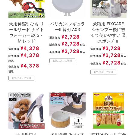
犬用伸縮引ひも リ
バリカン レギュラ
犬猫用 FIXCARE
ールリード ナイト
ーⅡ 替刃 A03
シャンプー後に被
ウォーカーEX S・
せて使いやすい 吸
¥
2,728
通常価格
M レッド
水ポンチョ
¥
2,728
販売価格
税込
¥
4,378
¥
2,728
通常価格
通常価格
¥
2,728
会員価格
税込
¥
4,378
¥
2,728
販売価格
販売価格
税込
お気に入りに登録
税込
¥
2,728
会員価格
税込
¥
4,378
会員価格
税込
お気に入りに登録
お気に入りに登録
犬用爪切り
犬用食器 Porta 木
素材そのまま 完全