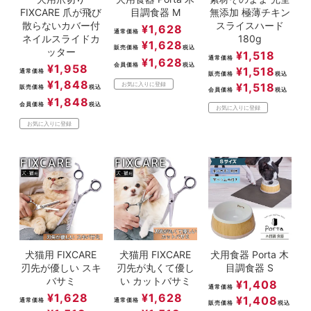
FIXCARE 爪が飛び
目調食器 M
無添加 極薄チキン
散らないカバー付
スライスハード
¥
1,628
通常価格
ネイルスライドカ
180g
¥
1,628
販売価格
税込
ッター
¥
1,518
通常価格
¥
1,628
会員価格
税込
¥
1,958
¥
1,518
通常価格
販売価格
税込
¥
1,848
¥
1,518
お気に入りに登録
販売価格
税込
会員価格
税込
¥
1,848
会員価格
税込
お気に入りに登録
お気に入りに登録
犬猫用 FIXCARE
犬猫用 FIXCARE
犬用食器 Porta 木
刃先が優しい スキ
刃先が丸くて優し
目調食器 S
バサミ
い カットバサミ
¥
1,408
通常価格
¥
1,628
¥
1,628
¥
1,408
通常価格
通常価格
販売価格
税込