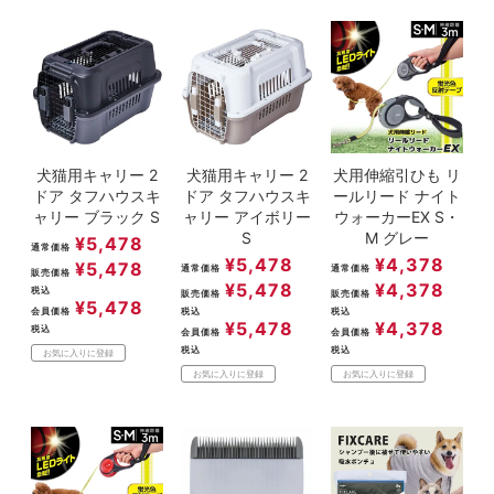
犬猫用キャリー 2
犬猫用キャリー 2
犬用伸縮引ひも リ
ドア タフハウスキ
ドア タフハウスキ
ールリード ナイト
ャリー ブラック S
ャリー アイボリー
ウォーカーEX S・
S
M グレー
¥
5,478
通常価格
¥
5,478
¥
4,378
¥
5,478
通常価格
通常価格
販売価格
¥
5,478
¥
4,378
税込
販売価格
販売価格
¥
5,478
会員価格
税込
税込
¥
5,478
¥
4,378
税込
会員価格
会員価格
税込
税込
お気に入りに登録
お気に入りに登録
お気に入りに登録