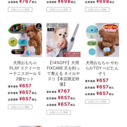
¥
767
¥
698
¥
698
会員価格
税込
会員価格
税込
会員価格
税込
お気に入りに登録
お気に入りに登録
お気に入りに登録
犬用おもちゃ
【14%OFF】犬用
犬用おもちゃ やわ
PLAY スクイーカ
FIXCARE 爪を削っ
らかTOY べビたん
ーテニスボール S
て整える ネイルヤ
ぞう
2個セット
スリ【本店限定特
¥
657
通常価格
価】
¥
657
¥
657
通常価格
販売価格
税込
¥
767
¥
657
通常価格
¥
657
販売価格
税込
会員価格
税込
¥
657
¥
657
販売価格
税込
会員価格
税込
お気に入りに登録
¥
657
会員価格
税込
お気に入りに登録
お気に入りに登録