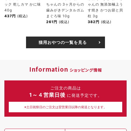
ック 乾しカマ かに味
ちゃんの 3ヶ月からの
ゃんの 無添加極上う
40g
歯みがきデンタルガム
す焼き かつお節と貝
437円
(税込)
まぐろ味 10g
柱 3g
261円
(税込)
382円
(税込)
猫用おやつの一覧を見る
Information
ショッピング情報
ご注文の商品は
1～４営業日後
に発送予定です。
※土日祝祭日のご注文は翌営業日以降の発送となります。