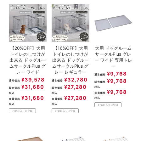
ACCOUNT MENU
ようこそ ゲスト 様
meeting_room
person
ログイン
新規会員登録
【20%OFF】犬用
【16%OFF】犬用
犬用 ドッグルーム
トイレのしつけが
トイレのしつけが
サークルPlus グレ
出来る ドッグルー
出来る ドッグルー
ー ワイド 専用トレ
ムサークルPlus グ
ムサークルPlus グ
ー
レー ワイド
レー レギュラー
¥
9,768
通常価格
¥
39,578
¥
32,780
¥
9,768
通常価格
通常価格
販売価格
¥
31,680
¥
27,280
税込
販売価格
販売価格
¥
9,768
税込
税込
会員価格
¥
31,680
¥
27,280
税込
会員価格
会員価格
税込
税込
お気に入りに登録
お気に入りに登録
お気に入りに登録