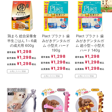
鶏まろ 総合栄養食
Plact プラクト 歯
Plact プラクト 歯
半生ごはん 1～6歳
みがきデンタルガ
みがきデンタルガ
の成犬用 600g
ム 小型犬 ハード
ム 超小型～小型犬
190g
ハード 140g
¥
1,298
通常価格
¥
1,298
¥
1,298
¥
1,298
通常価格
通常価格
販売価格
税込
¥
1,298
¥
1,298
¥
1,298
販売価格
税込
販売価格
税込
会員価格
税込
¥
1,298
¥
1,298
会員価格
税込
会員価格
税込
お気に入りに登録
お気に入りに登録
お気に入りに登録