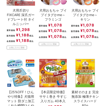
犬用爪切り
犬用おもちゃ プイ
犬用おもちゃ プイ
FIXCARE 深爪ガー
プイタグかme～
プイタグかme～
ドプレート付 ネイ
フラミンゴ
キリン
ルニッパー
¥
1,078
¥
1,078
通常価格
通常価格
¥
1,298
¥
1,078
¥
1,078
通常価格
販売価格
税込
販売価格
税込
¥
1,188
¥
1,078
¥
1,078
販売価格
税込
会員価格
税込
会員価格
税込
¥
1,188
会員価格
税込
お気に入りに登録
お気に入りに登録
お気に入りに登録
【25%OFF！ひん
【本店限定特価】
素材そのまま 完全
やり特集】犬猫用
ササミ巻き 牛すじ
無添加 極薄チキン
マット 防ダニ加工
入りガム 40本入
スライスハード
ふれた瞬間ひんや
80g