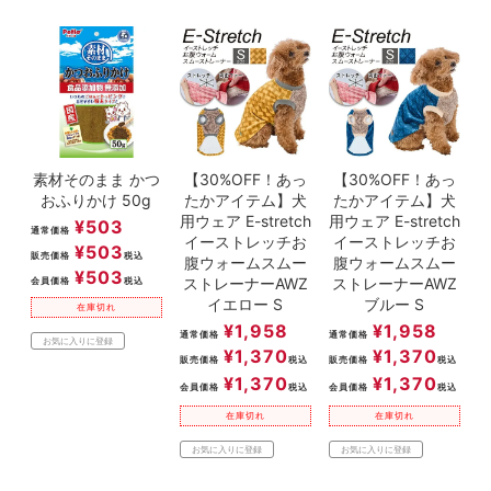
素材そのまま かつ
【30%OFF！あっ
【30%OFF！あっ
おふりかけ 50g
たかアイテム】犬
たかアイテム】犬
用ウェア E-stretch
用ウェア E-stretch
¥
503
通常価格
イーストレッチお
イーストレッチお
¥
503
販売価格
税込
腹ウォームスムー
腹ウォームスムー
¥
503
ストレーナーAWZ
ストレーナーAWZ
会員価格
税込
イエロー S
ブルー S
在庫切れ
¥
1,958
¥
1,958
通常価格
通常価格
お気に入りに登録
¥
1,370
¥
1,370
販売価格
税込
販売価格
税込
¥
1,370
¥
1,370
会員価格
税込
会員価格
税込
在庫切れ
在庫切れ
お気に入りに登録
お気に入りに登録