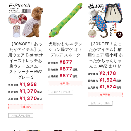
【30%OFF！あっ
犬用おもちゃ テン
【30%OFF！あっ
たかアイテム】犬
ション爆アゲ オト
たかアイテム】猫
用ウェア E-stretch
デルデ スネーク
用ウェア 猫小町 あ
イーストレッチお
ったかちゃんちゃ
¥
877
通常価格
腹ウォームスムー
んこ AWZ まり M
¥
877
販売価格
税込
ストレーナーAWZ
¥
2,178
¥
877
通常価格
グレー S
会員価格
税込
¥
1,524
販売価格
税込
¥
1,958
在庫切れ
通常価格
¥
1,524
会員価格
税込
¥
1,370
販売価格
税込
お気に入りに登録
在庫切れ
¥
1,370
会員価格
税込
お気に入りに登録
在庫切れ
お気に入りに登録