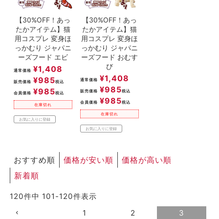
【30%OFF！あっ
【30%OFF！あっ
たかアイテム】猫
たかアイテム】猫
用コスプレ 変身ほ
用コスプレ 変身ほ
っかむり ジャパニ
っかむり ジャパニ
ーズフード エビ
ーズフード おむす
び
¥
1,408
通常価格
¥
1,408
¥
985
通常価格
販売価格
税込
¥
985
¥
985
販売価格
税込
会員価格
税込
¥
985
会員価格
税込
在庫切れ
在庫切れ
お気に入りに登録
お気に入りに登録
おすすめ順
価格が安い順
価格が高い順
新着順
120
件中
101
-
120
件表示
1
2
3