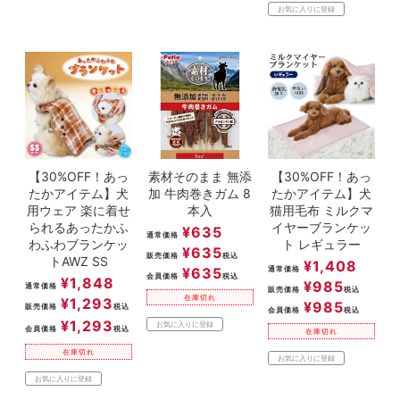
お気に入りに登録
【30%OFF！あっ
素材そのまま 無添
【30%OFF！あっ
たかアイテム】犬
加 牛肉巻きガム 8
たかアイテム】犬
用ウェア 楽に着せ
本入
猫用毛布 ミルクマ
られるあったかふ
イヤーブランケッ
¥
635
通常価格
わふわブランケッ
ト レギュラー
¥
635
販売価格
税込
トAWZ SS
¥
1,408
¥
635
通常価格
会員価格
税込
¥
1,848
¥
985
通常価格
販売価格
税込
在庫切れ
¥
1,293
¥
985
販売価格
税込
会員価格
税込
¥
1,293
お気に入りに登録
会員価格
税込
在庫切れ
在庫切れ
お気に入りに登録
お気に入りに登録