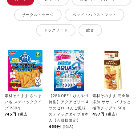
サークル・ケージ
ベッド・ハウス・マット
ドッグフード
総合
素材そのまま さつま
【25%OFF！ひんやり
素材そのまま 完全無
いも スティックタイ
特集】アクアゼリー 4
添加 ササミ パリッと
プ 280g
つのゼロ りんご風味
極薄チップス 50g
745円
(税込)
スティックタイプ 8本
437円
(税込)
入【会員様限定】
459円
(税込)