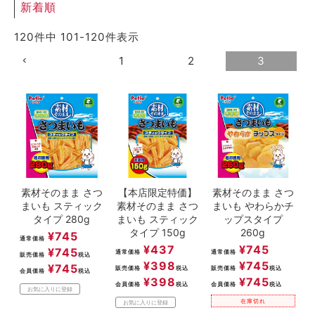
新着順
ACCOUNT MENU
ようこそ ゲスト 様
120
件中
101
-
120
件表示
1
2
3
meeting_room
person
ログイン
新規会員登録
素材そのまま さつ
【本店限定特価】
素材そのまま さつ
まいも スティック
素材そのまま さつ
まいも やわらかチ
タイプ 280g
まいも スティック
ップスタイプ
タイプ 150g
260g
¥
745
通常価格
¥
437
¥
745
¥
745
通常価格
通常価格
販売価格
税込
¥
398
¥
745
¥
745
販売価格
税込
販売価格
税込
会員価格
税込
¥
398
¥
745
会員価格
税込
会員価格
税込
お気に入りに登録
在庫切れ
お気に入りに登録