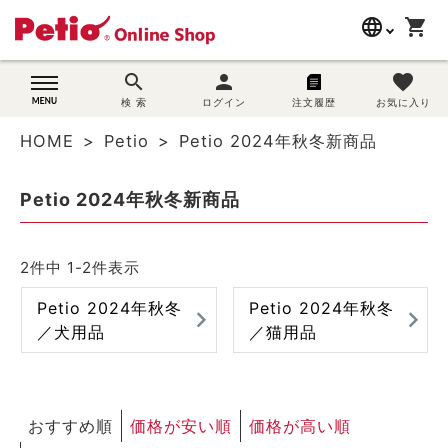
language
shopping_cart
search
search
person
favorite
wovn-lang-name
犬用品
検 索
ログイン
注文履歴
お気に入り
HOME
Petio
Petio 2024年秋冬新商品
猫用品
Petio 2024年秋冬新商品
うさぎ用品
ブランド別に探す
2
件中
1
-
2
件表示
Petio 2024年秋冬
Petio 2024年秋冬
目的別に探す
／犬用品
／猫用品
SNS
ご利用案内
おすすめ順
価格が安い順
価格が高い順