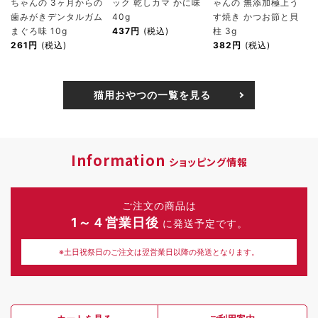
ちゃんの 3ヶ月からの
ック 乾しカマ かに味
ゃんの 無添加極上う
歯みがきデンタルガム
40g
す焼き かつお節と貝
まぐろ味 10g
437円
(税込)
柱 3g
261円
(税込)
382円
(税込)
猫用おやつの一覧を見る
Information
ショッピング情報
ご注文の商品は
1～４営業日後
に発送予定です。
※土日祝祭日のご注文は翌営業日以降の発送となります。