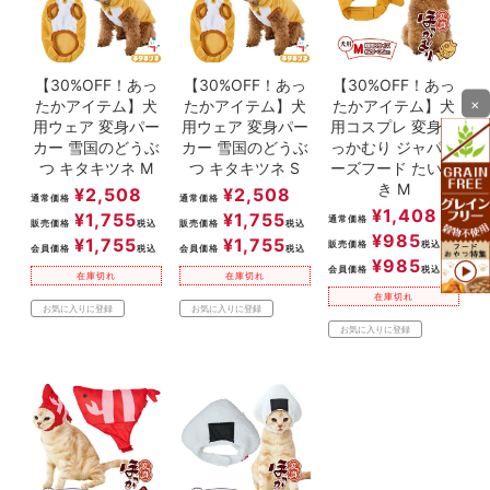
【30%OFF！あっ
【30%OFF！あっ
【30%OFF！あっ
×
たかアイテム】犬
たかアイテム】犬
たかアイテム】犬
用ウェア 変身パー
用ウェア 変身パー
用コスプレ 変身ほ
カー 雪国のどうぶ
カー 雪国のどうぶ
っかむり ジャパニ
つ キタキツネ M
つ キタキツネ S
ーズフード たいや
き M
¥
2,508
¥
2,508
通常価格
通常価格
¥
1,408
¥
1,755
¥
1,755
通常価格
販売価格
税込
販売価格
税込
¥
985
¥
1,755
¥
1,755
販売価格
税込
会員価格
税込
会員価格
税込
¥
985
会員価格
税込
在庫切れ
在庫切れ
在庫切れ
お気に入りに登録
お気に入りに登録
お気に入りに登録