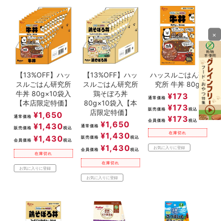
×
【13%OFF】ハッ
【13%OFF】ハッ
ハッスルごはん研
スルごはん研究所
スルごはん研究所
究所 牛丼 80g
牛丼 80g×10袋入
鶏そぼろ丼
¥
173
通常価格
【本店限定特価】
80g×10袋入【本
¥
173
販売価格
税込
店限定特価】
¥
1,650
通常価格
¥
173
会員価格
税込
¥
1,650
¥
1,430
通常価格
販売価格
税込
在庫切れ
¥
1,430
¥
1,430
販売価格
税込
会員価格
税込
¥
1,430
お気に入りに登録
会員価格
税込
在庫切れ
在庫切れ
お気に入りに登録
お気に入りに登録