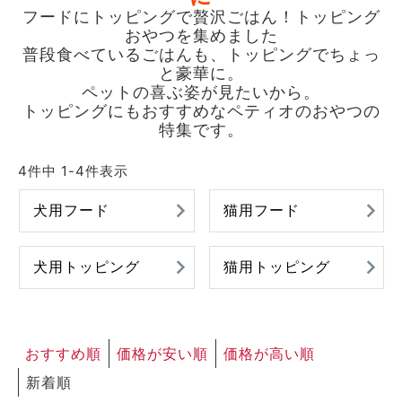
フードにトッピングで贅沢ごはん！トッピング
ACCOUNT MENU
おやつを集めました
ようこそ ゲスト 様
普段食べているごはんも、トッピングでちょっ
と豪華に。
meeting_room
person
ペットの喜ぶ姿が見たいから。
ログイン
新規会員登録
トッピングにもおすすめなペティオのおやつの
特集です。
4
件中
1
-
4
件表示
犬用フード
猫用フード
犬用トッピング
猫用トッピング
おすすめ順
価格が安い順
価格が高い順
新着順