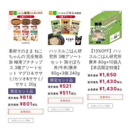
素材そのまま ねこ
ハッスルごはん研
【13%OFF】ハッ
ちゃんの 完全無添
究所 3種アソート
スルごはん研究所
加 極薄プチチップ
セット 鶏そぼろ
豚丼 80g×10袋入
ス 3種アソートセ
丼/牛丼/豚丼
【本店限定特価】
ット マグロ＆ササ
80g×3個 240g
¥
1,650
通常価格
ミ/カツオ&ササミ/
限定セット品
¥
1,430
販売価格
税込
ササミ 20g
¥
521
通常価格
¥
1,430
会員価格
税込
限定セット品
¥
511
販売価格
税込
¥
818
在庫切れ
通常価格
在庫切れ
¥
801
販売価格
税込
お気に入りに登録
お気に入りに登録
在庫切れ
お気に入りに登録