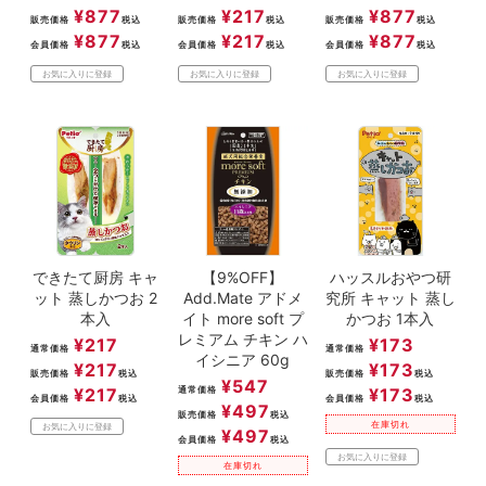
¥
877
¥
217
¥
877
販売価格
税込
販売価格
税込
販売価格
税込
¥
877
¥
217
¥
877
会員価格
税込
会員価格
税込
会員価格
税込
お気に入りに登録
お気に入りに登録
お気に入りに登録
できたて厨房 キャ
【9%OFF】
ハッスルおやつ研
ット 蒸しかつお 2
Add.Mate アドメ
究所 キャット 蒸し
本入
イト more soft プ
かつお 1本入
レミアム チキン ハ
¥
217
¥
173
通常価格
通常価格
イシニア 60g
¥
217
¥
173
販売価格
税込
販売価格
税込
¥
547
¥
217
通常価格
¥
173
会員価格
税込
会員価格
税込
¥
497
販売価格
税込
在庫切れ
お気に入りに登録
¥
497
会員価格
税込
お気に入りに登録
在庫切れ