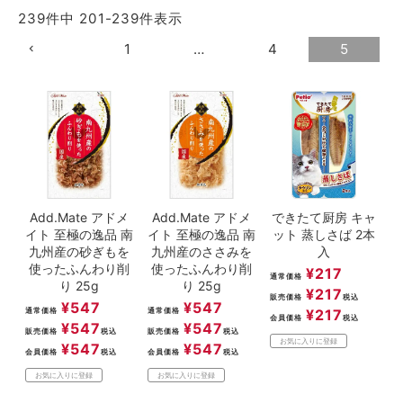
239
件中
201
-
239
件表示
1
…
4
5
Add.Mate アドメ
Add.Mate アドメ
できたて厨房 キャ
イト 至極の逸品 南
イト 至極の逸品 南
ット 蒸しさば 2本
九州産の砂ぎもを
九州産のささみを
入
使ったふんわり削
使ったふんわり削
¥
217
通常価格
り 25g
り 25g
¥
217
販売価格
税込
¥
547
¥
547
通常価格
通常価格
¥
217
会員価格
税込
¥
547
¥
547
販売価格
税込
販売価格
税込
お気に入りに登録
¥
547
¥
547
会員価格
税込
会員価格
税込
お気に入りに登録
お気に入りに登録