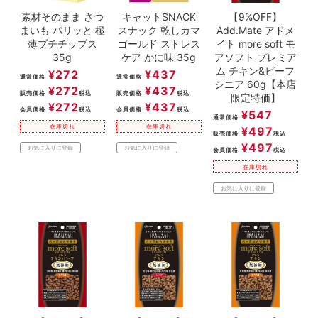
素材そのまま さつ
キャットSNACK
【9%OFF】
まいも パリッと 極
スナック 乾しカマ
Add.Mate アドメ
薄プチチップス
ゴールド ストレス
イト more soft モ
35g
ケア かに味 35g
アソフト プレミア
ム チキン&ビーフ
¥
272
¥
437
通常価格
通常価格
シニア 60g【本店
¥
272
¥
437
販売価格
税込
販売価格
税込
限定特価】
¥
272
¥
437
会員価格
税込
会員価格
税込
¥
547
通常価格
在庫切れ
在庫切れ
¥
497
販売価格
税込
¥
497
お気に入りに登録
お気に入りに登録
会員価格
税込
在庫切れ
お気に入りに登録