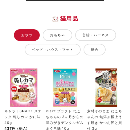
猫用品
おやつ
おもちゃ
首輪・ハーネス
ベッド・ハウス・マット
総合
キャットSNACK スナ
Plact プラクト ねこ
素材そのまま ねこち
ック 乾しカマ かに味
ちゃんの 3ヶ月からの
ゃんの 無添加極上う
40g
歯みがきデンタルガム
す焼き かつお節と貝
437円
(税込)
まぐろ味 10g
柱 3g