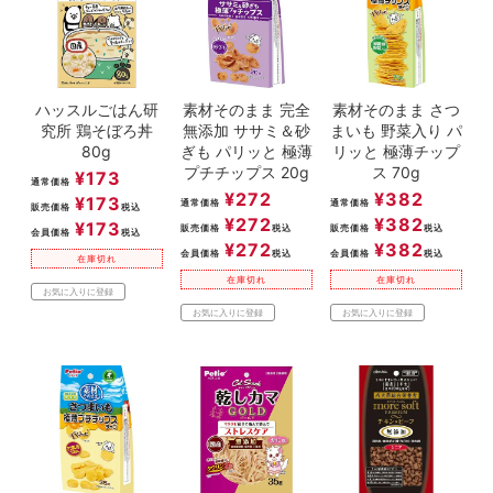
ハッスルごはん研
素材そのまま 完全
素材そのまま さつ
究所 鶏そぼろ丼
無添加 ササミ＆砂
まいも 野菜入り パ
80g
ぎも パリッと 極薄
リッと 極薄チップ
プチチップス 20g
ス 70g
¥
173
通常価格
¥
272
¥
382
¥
173
通常価格
通常価格
販売価格
税込
¥
272
¥
382
¥
173
販売価格
税込
販売価格
税込
会員価格
税込
¥
272
¥
382
会員価格
税込
会員価格
税込
在庫切れ
在庫切れ
在庫切れ
お気に入りに登録
お気に入りに登録
お気に入りに登録