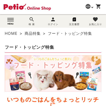
language
shopping_cart
search
search
person
favorite
wovn-lang-name
犬用品
検 索
ログイン
注文履歴
お気に入り
HOME
商品特集
フード・トッピング特集
猫用品
フード・トッピング特集
うさぎ用品
ブランド別に探す
目的別に探す
SNS
ご利用案内
いつものごはんをちょっとリッチ
に