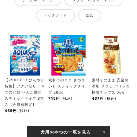
ドッグフード
総合
【25%OFF！ひんやり
素材そのまま さつま
素材そのまま 完全無
特集】アクアゼリー 4
いも スティックタイ
添加 ササミ パリッと
つのゼロ りんご風味
プ 280g
極薄チップス 50g
スティックタイプ 8本
745円
(税込)
437円
(税込)
入【会員様限定】
459円
(税込)
犬用おやつの一覧を見る