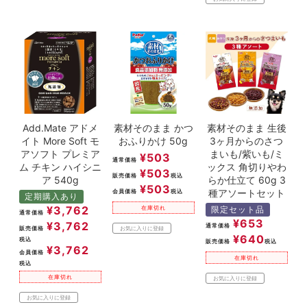
Add.Mate アドメ
素材そのまま かつ
素材そのまま 生後
イト More Soft モ
おふりかけ 50g
3ヶ月からのさつ
アソフト プレミア
まいも/紫いも/ミ
¥
503
通常価格
ム チキン ハイシニ
ックス 角切りやわ
¥
503
販売価格
税込
ア 540g
らか仕立て 60g 3
¥
503
種アソートセット
会員価格
税込
定期購入あり
¥
3,762
限定セット品
在庫切れ
通常価格
¥
653
¥
3,762
通常価格
販売価格
お気に入りに登録
¥
640
税込
販売価格
税込
¥
3,762
会員価格
在庫切れ
税込
在庫切れ
お気に入りに登録
お気に入りに登録