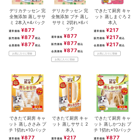
デリカテッセン 完
デリカテッセン 完
できたて厨房 キャ
全無添加 蒸しササ
全無添加 プチ 蒸し
ット 蒸しまぐろ 2
ミ 2本入×4パック
ササミ 2切れ×6パ
本入
ック
¥
877
¥
217
通常価格
通常価格
¥
877
¥
877
¥
217
通常価格
販売価格
税込
販売価格
税込
¥
877
¥
877
¥
217
販売価格
税込
会員価格
税込
会員価格
税込
¥
877
会員価格
税込
お気に入りに登録
お気に入りに登録
お気に入りに登録
できたて厨房 キャ
できたて厨房 キャ
できたて厨房 キャ
ット 蒸しささみ プ
ット 蒸しササミ 2
ット 蒸しかつお プ
チ 1切れ×10パック
本入
チ 1切れ×10パック
¥
877
¥
217
¥
877
通常価格
通常価格
通常価格