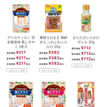
デリカテッセン 完
素材そのまま 鶏砂
またたびふりかけ
全無添加 蒸しササ
ぎも ふわふわふり
ボトル 20g
ミ 2本入
かけ 20g
¥
712
通常価格
¥
217
¥
382
¥
712
通常価格
通常価格
販売価格
税込
¥
217
¥
382
¥
712
販売価格
税込
販売価格
税込
会員価格
税込
¥
217
¥
382
会員価格
税込
会員価格
税込
お気に入りに登録
お気に入りに登録
お気に入りに登録