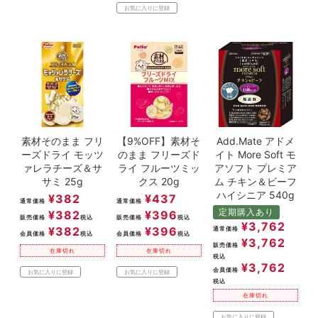
お気に入りに登録
素材そのまま フリ
【9%OFF】素材そ
Add.Mate アドメ
ーズドライ モッツ
のまま フリーズド
イト More Soft モ
ァレラチーズ＆サ
ライ フルーツミッ
アソフト プレミア
サミ 25g
クス 20g
ム チキン＆ビーフ
ハイシニア 540g
¥
382
¥
437
通常価格
通常価格
定期購入あり
¥
382
¥
396
販売価格
税込
販売価格
税込
¥
3,762
¥
382
¥
396
通常価格
会員価格
税込
会員価格
税込
¥
3,762
販売価格
在庫切れ
在庫切れ
税込
¥
3,762
会員価格
お気に入りに登録
お気に入りに登録
税込
在庫切れ
お気に入りに登録