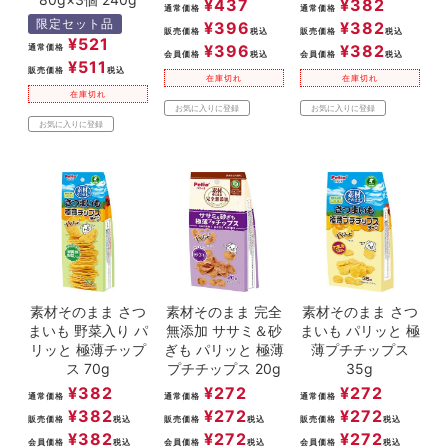
¥
437
¥
382
通常価格
通常価格
限定セット品
¥
396
¥
382
販売価格
税込
販売価格
税込
¥
521
¥
396
¥
382
通常価格
会員価格
税込
会員価格
税込
¥
511
販売価格
税込
在庫切れ
在庫切れ
在庫切れ
お気に入りに登録
お気に入りに登録
お気に入りに登録
素材そのまま さつ
素材そのまま 完全
素材そのまま さつ
まいも 野菜入り パ
無添加 ササミ＆砂
まいも パリッと 極
リッと 極薄チップ
ぎも パリッと 極薄
薄プチチップス
ス 70g
プチチップス 20g
35g
¥
382
¥
272
¥
272
通常価格
通常価格
通常価格
¥
382
¥
272
¥
272
販売価格
税込
販売価格
税込
販売価格
税込
¥
382
¥
272
¥
272
会員価格
税込
会員価格
税込
会員価格
税込