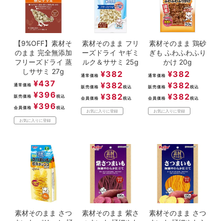
【9%OFF】素材そ
素材そのまま フリ
素材そのまま 鶏砂
のまま 完全無添加
ーズドライ ヤギミ
ぎも ふわふわふり
フリーズドライ 蒸
ルク＆ササミ 25g
かけ 20g
しササミ 27g
¥
382
¥
382
通常価格
通常価格
¥
437
¥
382
¥
382
通常価格
販売価格
税込
販売価格
税込
¥
396
¥
382
¥
382
販売価格
税込
会員価格
税込
会員価格
税込
¥
396
会員価格
税込
お気に入りに登録
お気に入りに登録
お気に入りに登録
素材そのまま さつ
素材そのまま 紫さ
素材そのまま さつ