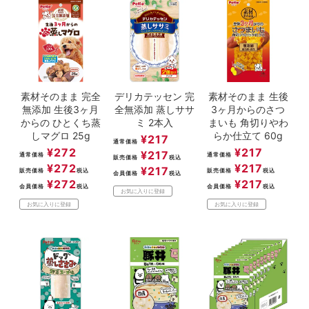
素材そのまま 完全
デリカテッセン 完
素材そのまま 生後
無添加 生後3ヶ月
全無添加 蒸しササ
3ヶ月からのさつ
からの ひとくち蒸
ミ 2本入
まいも 角切りやわ
しマグロ 25g
らか仕立て 60g
¥
217
通常価格
¥
272
¥
217
¥
217
通常価格
通常価格
販売価格
税込
¥
272
¥
217
¥
217
販売価格
税込
販売価格
税込
会員価格
税込
¥
272
¥
217
会員価格
税込
会員価格
税込
お気に入りに登録
お気に入りに登録
お気に入りに登録