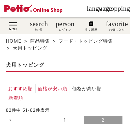
language
shopping
search
search
person
favorite
wovn-lang-name
犬用品
検 索
ログイン
注文履歴
お気に入り
HOME
商品特集
フード・トッピング特集
猫用品
犬用トッピング
うさぎ用品
犬用トッピング
ブランド別に探す
おすすめ順
価格が安い順
価格が高い順
目的別に探す
新着順
SNS
82
件中
51
-
82
件表示
ご利用案内
1
2