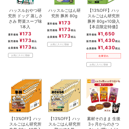
ハッスルおやつ研
ハッスルごはん研
【13%OFF】ハッ
究所 ドッグ 蒸しさ
究所 豚丼 80g
スルごはん研究所
さみ 野菜スープ味
豚丼 80g×10袋入
¥
173
通常価格
1本入
【本店限定特価】
¥
173
販売価格
税込
¥
173
¥
1,650
通常価格
¥
173
通常価格
会員価格
税込
¥
173
¥
1,430
販売価格
税込
販売価格
税込
お気に入りに登録
¥
173
¥
1,430
会員価格
税込
会員価格
税込
お気に入りに登録
在庫切れ
お気に入りに登録
【13%OFF】ハッ
【13%OFF】ハッ
素材そのまま 生後
スルごはん研究所
スルごはん研究所
3ヶ月からのさつ