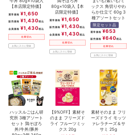
牛丼 80g×10袋入
鶏そぼろ丼
まいも/紫いも/ミ
【本店限定特価】
80g×10袋入【本
ックス 角切りやわ
店限定特価】
らか仕立て 60g 3
¥
1,650
通常価格
種アソートセット
¥
1,650
¥
1,430
通常価格
販売価格
税込
限定セット品
¥
1,430
¥
1,430
販売価格
税込
会員価格
税込
¥
653
通常価格
¥
1,430
会員価格
税込
¥
640
在庫切れ
販売価格
税込
在庫切れ
お気に入りに登録
在庫切れ
お気に入りに登録
お気に入りに登録
ハッスルごはん研
【9%OFF】素材そ
素材そのまま フリ
究所 3種アソート
のまま フリーズド
ーズドライ モッツ
セット 鶏そぼろ
ライ フルーツミッ
ァレラチーズ＆サ
丼/牛丼/豚丼
クス 20g
サミ 25g
80g×3個 240g