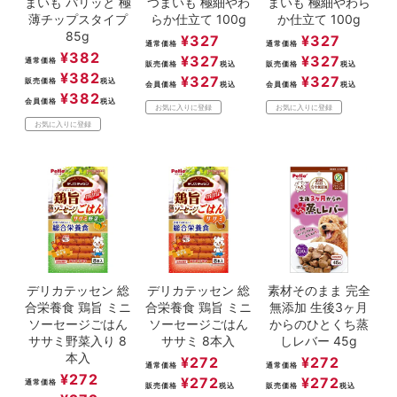
まいも パリッと 極
つまいも 極細やわ
まいも 極細やわら
薄チップスタイプ
らか仕立て 100g
か仕立て 100g
85g
¥
327
¥
327
通常価格
通常価格
¥
382
¥
327
¥
327
通常価格
販売価格
税込
販売価格
税込
¥
382
¥
327
¥
327
販売価格
税込
会員価格
税込
会員価格
税込
¥
382
会員価格
税込
お気に入りに登録
お気に入りに登録
お気に入りに登録
デリカテッセン 総
デリカテッセン 総
素材そのまま 完全
合栄養食 鶏旨 ミニ
合栄養食 鶏旨 ミニ
無添加 生後3ヶ月
ソーセージごはん
ソーセージごはん
からのひとくち蒸
ササミ野菜入り 8
ササミ 8本入
しレバー 45g
本入
¥
272
¥
272
通常価格
通常価格
¥
272
¥
272
¥
272
通常価格
販売価格
税込
販売価格
税込