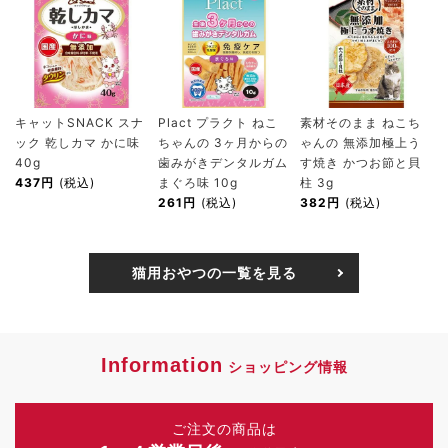
キャットSNACK スナ
Plact プラクト ねこ
素材そのまま ねこち
ック 乾しカマ かに味
ちゃんの 3ヶ月からの
ゃんの 無添加極上う
40g
歯みがきデンタルガム
す焼き かつお節と貝
437円
(税込)
まぐろ味 10g
柱 3g
261円
(税込)
382円
(税込)
猫用おやつの一覧を見る
Information
ショッピング情報
ご注文の商品は