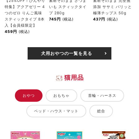
【25%OFF！ひんやり
素材そのまま さつま
素材そのまま 完全無
特集】アクアゼリー 4
いも スティックタイ
添加 ササミ パリッと
つのゼロ りんご風味
プ 280g
極薄チップス 50g
スティックタイプ 8本
745円
(税込)
437円
(税込)
入【会員様限定】
459円
(税込)
犬用おやつの一覧を見る
猫用品
おやつ
おもちゃ
首輪・ハーネス
ベッド・ハウス・マット
総合