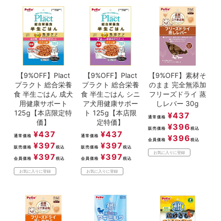
ACCOUNT MENU
ようこそ ゲスト 様
person
ログイ
新規会員登録
meeting_room
ン
【9%OFF】Plact
【9%OFF】Plact
【9%OFF】素材そ
プラクト 総合栄養
プラクト 総合栄養
のまま 完全無添加
食 半生ごはん 成犬
食 半生ごはん シニ
フリーズドライ 蒸
用健康サポート
ア犬用健康サポー
しレバー 30g
125g【本店限定特
ト 125g【本店限
¥
437
通常価格
価】
定特価】
¥
396
販売価格
税込
¥
437
¥
437
通常価格
通常価格
¥
396
会員価格
税込
¥
397
¥
397
販売価格
税込
販売価格
税込
お気に入りに登録
¥
397
¥
397
会員価格
税込
会員価格
税込
お気に入りに登録
お気に入りに登録