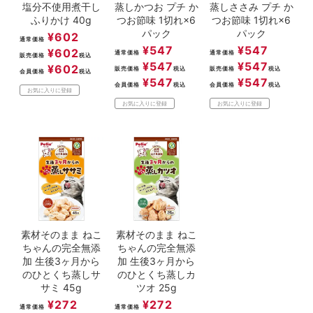
塩分不使用煮干し
蒸しかつお プチ か
蒸しささみ プチ か
ふりかけ 40g
つお節味 1切れ×6
つお節味 1切れ×6
パック
パック
¥
602
通常価格
¥
547
¥
547
¥
602
通常価格
通常価格
販売価格
税込
¥
547
¥
547
¥
602
販売価格
税込
販売価格
税込
会員価格
税込
¥
547
¥
547
会員価格
税込
会員価格
税込
お気に入りに登録
お気に入りに登録
お気に入りに登録
素材そのまま ねこ
素材そのまま ねこ
ちゃんの完全無添
ちゃんの完全無添
加 生後3ヶ月から
加 生後3ヶ月から
のひとくち蒸しサ
のひとくち蒸しカ
サミ 45g
ツオ 25g
¥
272
¥
272
通常価格
通常価格