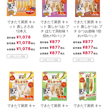
できたて厨房 キャ
できたて厨房 キャ
できたて厨房 キャ
ット 蒸しささみ
ット 蒸しかつお プ
ット 蒸しかつお プ
12本入
チ ほたて貝柱味 1
チ かつお節味 1切
切れ×10パック
れ×10パック
¥
1,078
通常価格
¥
877
¥
877
¥
1,078
通常価格
通常価格
販売価格
税込
¥
877
¥
877
¥
1,078
販売価格
税込
販売価格
税込
会員価格
税込
¥
877
¥
877
会員価格
税込
会員価格
税込
お気に入りに登録
お気に入りに登録
お気に入りに登録
できたて厨房 キャ
できたて厨房 キャ
できたて厨房 キャ