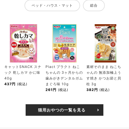
ベッド・ハウス・マット
総合
キャットSNACK スナ
Plact プラクト ねこ
素材そのまま ねこち
ック 乾しカマ かに味
ちゃんの 3ヶ月からの
ゃんの 無添加極上う
40g
歯みがきデンタルガム
す焼き かつお節と貝
437円
(税込)
まぐろ味 10g
柱 3g
261円
(税込)
382円
(税込)
猫用おやつの一覧を見る