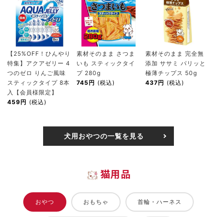
【25%OFF！ひんやり
素材そのまま さつま
素材そのまま 完全無
特集】アクアゼリー 4
いも スティックタイ
添加 ササミ パリッと
つのゼロ りんご風味
プ 280g
極薄チップス 50g
スティックタイプ 8本
745円
(税込)
437円
(税込)
入【会員様限定】
459円
(税込)
犬用おやつの一覧を見る
猫用品
おやつ
おもちゃ
首輪・ハーネス