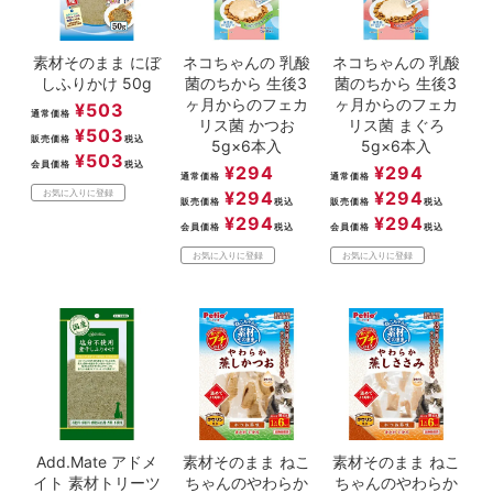
素材そのまま にぼ
ネコちゃんの 乳酸
ネコちゃんの 乳酸
しふりかけ 50g
菌のちから 生後3
菌のちから 生後3
ヶ月からのフェカ
ヶ月からのフェカ
¥
503
通常価格
リス菌 かつお
リス菌 まぐろ
¥
503
販売価格
税込
5g×6本入
5g×6本入
¥
503
会員価格
税込
¥
294
¥
294
通常価格
通常価格
¥
294
¥
294
お気に入りに登録
販売価格
税込
販売価格
税込
¥
294
¥
294
会員価格
税込
会員価格
税込
お気に入りに登録
お気に入りに登録
Add.Mate アドメ
素材そのまま ねこ
素材そのまま ねこ
イト 素材トリーツ
ちゃんのやわらか
ちゃんのやわらか