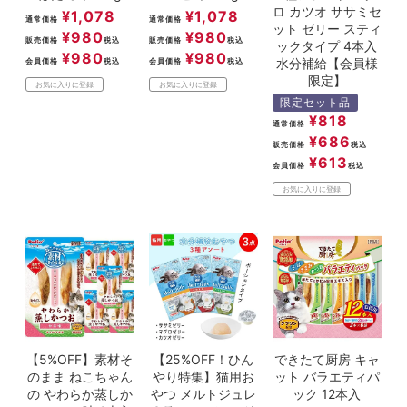
ロ カツオ ササミセ
¥
1,078
¥
1,078
通常価格
通常価格
ット ゼリー スティ
¥
980
¥
980
販売価格
税込
販売価格
税込
ックタイプ 4本入
¥
980
¥
980
水分補給【会員様
会員価格
税込
会員価格
税込
限定】
お気に入りに登録
お気に入りに登録
限定セット品
¥
818
通常価格
¥
686
販売価格
税込
¥
613
会員価格
税込
お気に入りに登録
【5%OFF】素材そ
【25%OFF！ひん
できたて厨房 キャ
のまま ねこちゃん
やり特集】猫用お
ット バラエティパ
の やわらか蒸しか
やつ メルトジュレ
ック 12本入