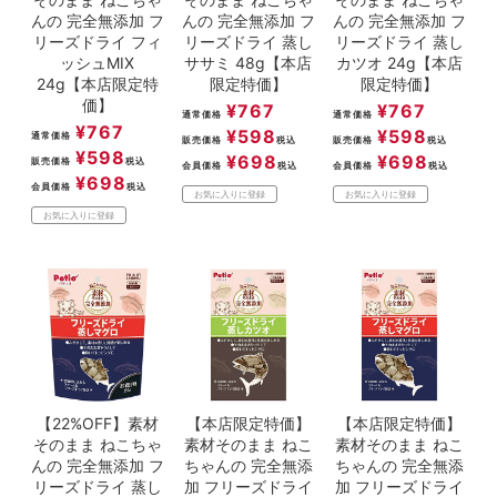
んの 完全無添加 フ
んの 完全無添加 フ
んの 完全無添加 フ
リーズドライ フィ
リーズドライ 蒸し
リーズドライ 蒸し
ッシュMIX
ササミ 48g【本店
カツオ 24g【本店
24g【本店限定特
限定特価】
限定特価】
価】
¥
767
¥
767
通常価格
通常価格
¥
767
¥
598
¥
598
通常価格
販売価格
税込
販売価格
税込
¥
598
¥
698
¥
698
販売価格
税込
会員価格
税込
会員価格
税込
¥
698
会員価格
税込
お気に入りに登録
お気に入りに登録
お気に入りに登録
【22%OFF】素材
【本店限定特価】
【本店限定特価】
そのまま ねこちゃ
素材そのまま ねこ
素材そのまま ねこ
んの 完全無添加 フ
ちゃんの 完全無添
ちゃんの 完全無添
リーズドライ 蒸し
加 フリーズドライ
加 フリーズドライ