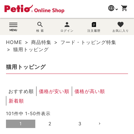
language
shopping_cart
search
search
person
favorite
wovn-lang-name
犬用品
検 索
ログイン
注文履歴
お気に入り
HOME
商品特集
フード・トッピング特集
猫用品
猫用トッピング
うさぎ用品
猫用トッピング
ブランド別に探す
おすすめ順
価格が安い順
価格が高い順
目的別に探す
新着順
SNS
101
件中
1
-
50
件表示
ご利用案内
1
2
3