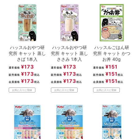
ACCOUNT MENU
ようこそ ゲスト 様
meeting_room
person
ログイン
新規会員登録
ハッスルおやつ研
ハッスルおやつ研
ハッスルごはん研
究所 キャット 蒸し
究所 キャット 蒸し
究所 キャット かつ
さば 1本入
ささみ 1本入
お丼 40g
¥
173
¥
173
¥
151
通常価格
通常価格
通常価格
¥
173
¥
173
¥
151
販売価格
税込
販売価格
税込
販売価格
税込
¥
173
¥
173
¥
151
会員価格
税込
会員価格
税込
会員価格
税込
お気に入りに登録
お気に入りに登録
お気に入りに登録