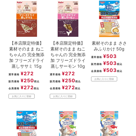
【本店限定特価】
【本店限定特価】
素材そのまま ささ
素材そのまま ねこ
素材そのまま ねこ
みふりかけ 50g
ちゃんの 完全無添
ちゃんの 完全無添
¥
503
通常価格
加 フリーズドライ
加 フリーズドライ
¥
503
販売価格
税込
蒸しササミ 15g
蒸しサーモン 10g
¥
503
会員価格
税込
¥
272
¥
272
通常価格
通常価格
¥
250
¥
250
お気に入りに登録
販売価格
税込
販売価格
税込
¥
272
¥
272
会員価格
税込
会員価格
税込
お気に入りに登録
お気に入りに登録