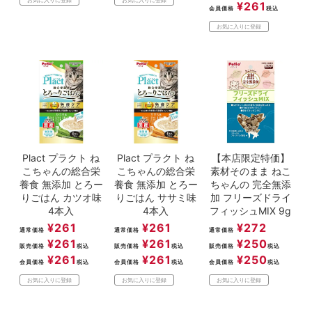
¥
261
会員価格
税込
お気に入りに登録
Plact プラクト ね
Plact プラクト ね
【本店限定特価】
こちゃんの総合栄
こちゃんの総合栄
素材そのまま ねこ
養食 無添加 とろー
養食 無添加 とろー
ちゃんの 完全無添
りごはん カツオ味
りごはん ササミ味
加 フリーズドライ
4本入
4本入
フィッシュMIX 9g
¥
261
¥
261
¥
272
通常価格
通常価格
通常価格
¥
261
¥
261
¥
250
販売価格
税込
販売価格
税込
販売価格
税込
¥
261
¥
261
¥
250
会員価格
税込
会員価格
税込
会員価格
税込
お気に入りに登録
お気に入りに登録
お気に入りに登録