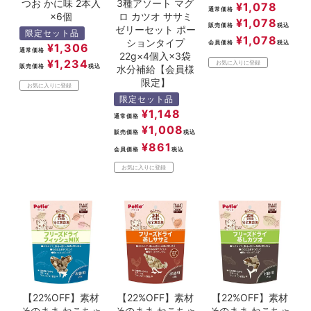
つお かに味 2本入
3種アソート マグ
¥
1,078
通常価格
×6個
ロ カツオ ササミ
¥
1,078
販売価格
税込
ゼリーセット ポー
限定セット品
¥
1,078
ションタイプ
会員価格
税込
¥
1,306
通常価格
22g×4個入×3袋
¥
1,234
お気に入りに登録
販売価格
税込
水分補給【会員様
限定】
お気に入りに登録
限定セット品
¥
1,148
通常価格
¥
1,008
販売価格
税込
¥
861
会員価格
税込
お気に入りに登録
【22%OFF】素材
【22%OFF】素材
【22%OFF】素材
そのまま ねこちゃ
そのまま ねこちゃ
そのまま ねこちゃ