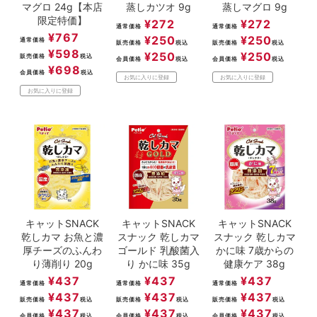
マグロ 24g【本店
蒸しカツオ 9g
蒸しマグロ 9g
限定特価】
¥
272
¥
272
通常価格
通常価格
¥
767
¥
250
¥
250
通常価格
販売価格
税込
販売価格
税込
¥
598
¥
250
¥
250
販売価格
税込
会員価格
税込
会員価格
税込
¥
698
会員価格
税込
お気に入りに登録
お気に入りに登録
お気に入りに登録
キャットSNACK
キャットSNACK
キャットSNACK
乾しカマ お魚と濃
スナック 乾しカマ
スナック 乾しカマ
厚チーズのふんわ
ゴールド 乳酸菌入
かに味 7歳からの
り薄削り 20g
り かに味 35g
健康ケア 38g
¥
437
¥
437
¥
437
通常価格
通常価格
通常価格
¥
437
¥
437
¥
437
販売価格
税込
販売価格
税込
販売価格
税込
¥
437
¥
437
¥
437
会員価格
税込
会員価格
税込
会員価格
税込