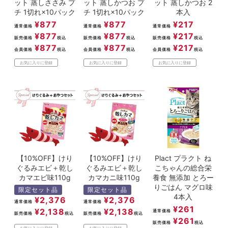
ット 蒸しささみ プ
ット 蒸しかつお プ
ット 蒸しかつお 2
チ 1切れ×10パック
チ 1切れ×10パック
本入
¥
877
¥
877
¥
217
通常価格
通常価格
通常価格
¥
877
¥
877
¥
217
販売価格
税込
販売価格
税込
販売価格
税込
¥
877
¥
877
¥
217
会員価格
税込
会員価格
税込
会員価格
税込
お気に入りに登録
お気に入りに登録
お気に入りに登録
【10%OFF】けり
【10%OFF】けり
Plact プラクト ね
ぐるみエビ＋乾し
ぐるみエビ＋乾し
こちゃんの総合栄
カマエビ味110g
カマカニ味110g
養食 無添加 とろー
りごはん マグロ味
限定セット品
限定セット品
4本入
¥
2,376
¥
2,376
通常価格
通常価格
¥
261
¥
2,138
¥
2,138
通常価格
販売価格
税込
販売価格
税込
¥
261
販売価格
税込
お気に入りに登録
お気に入りに登録