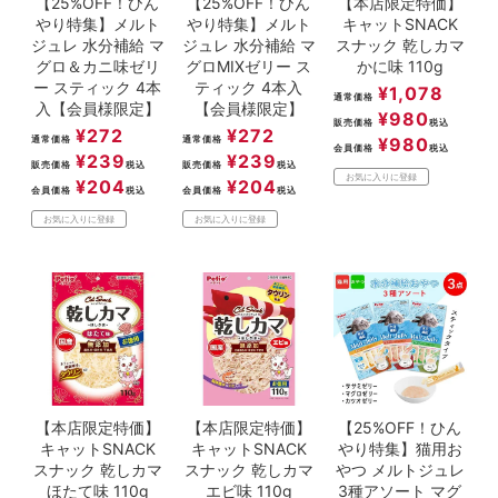
【25%OFF！ひん
【25%OFF！ひん
【本店限定特価】
やり特集】メルト
やり特集】メルト
キャットSNACK
ジュレ 水分補給 マ
ジュレ 水分補給 マ
スナック 乾しカマ
グロ＆カニ味ゼリ
グロMIXゼリー ス
かに味 110g
ー スティック 4本
ティック 4本入
¥
1,078
通常価格
入【会員様限定】
【会員様限定】
¥
980
販売価格
税込
¥
272
¥
272
通常価格
通常価格
¥
980
会員価格
税込
¥
239
¥
239
販売価格
税込
販売価格
税込
お気に入りに登録
¥
204
¥
204
会員価格
税込
会員価格
税込
お気に入りに登録
お気に入りに登録
【本店限定特価】
【本店限定特価】
【25%OFF！ひん
キャットSNACK
キャットSNACK
やり特集】猫用お
スナック 乾しカマ
スナック 乾しカマ
やつ メルトジュレ
ほたて味 110g
エビ味 110g
3種アソート マグ