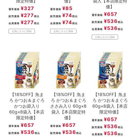
限定特価】
価】
袋入【本店限定特
価】
¥
327
¥
85
通常価格
通常価格
¥
657
¥
277
¥
74
通常価格
販売価格
税込
販売価格
税込
¥
536
¥
277
¥
74
販売価格
税込
会員価格
税込
会員価格
税込
¥
536
会員価格
税込
お気に入りに登録
お気に入りに登録
お気に入りに登録
【18%OFF】魚ま
【18%OFF】魚ま
【18%OFF】魚ま
ろ かつお＆まぐろ
ろ かつお＆まぐろ
ろ かつお＆まぐろ
かつお節入り
ささみ入り 60g×8
60g×8袋入【本店
60g×8袋入【本店
袋入【本店限定特
限定特価】
限定特価】
価】
¥
657
通常価格
¥
657
¥
657
¥
536
通常価格
通常価格
販売価格
税込
¥
536
¥
536
¥
536
販売価格
税込
販売価格
税込
会員価格
税込