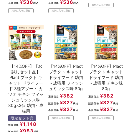
¥
536
¥
536
会員価格
税込
会員価格
税込
お気に入りに登録
お気に入りに登録
お気に入りに登録
【14%OFF】【お
【14%OFF】Plact
【14%OFF】Plact
試しセット品】
プラクト キャット
プラクト キャット
Plact プラクト キ
ドライフード 幼猫
ドライフード 幼猫
ャット ドライフー
～成猫用 フィッシ
～成猫用 チキン味
ド 3種アソート カ
ュミックス味 80g
80g
ツオ チキン フィッ
¥
382
¥
382
通常価格
通常価格
シュミックス味
¥
327
¥
327
販売価格
税込
販売価格
税込
80g×3個 幼猫～成
¥
327
¥
327
猫用
会員価格
税込
会員価格
税込
限定セット品
お気に入りに登録
お気に入りに登録
¥
1,148
通常価格
¥
983
販売価格
税込