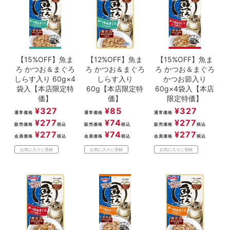
ACCOUNT MENU
ようこそ ゲスト 様
meeting_room
person
ログイン
新規会員登録
【15%OFF】魚ま
【12%OFF】魚ま
【15%OFF】魚ま
ろ かつお＆まぐろ
ろ かつお＆まぐろ
ろ かつお＆まぐろ
しらす入り 60g×4
しらす入り
かつお節入り
袋入【本店限定特
60g【本店限定特
60g×4袋入【本店
価】
価】
限定特価】
¥
327
¥
85
¥
327
通常価格
通常価格
通常価格
¥
277
¥
74
¥
277
販売価格
税込
販売価格
税込
販売価格
税込
¥
277
¥
74
¥
277
会員価格
税込
会員価格
税込
会員価格
税込
お気に入りに登録
お気に入りに登録
お気に入りに登録