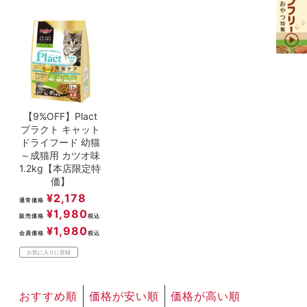
【9%OFF】Plact
プラクト キャット
ドライフード 幼猫
～成猫用 カツオ味
1.2kg【本店限定特
価】
¥
2,178
通常価格
¥
1,980
販売価格
税込
¥
1,980
会員価格
税込
お気に入りに登録
おすすめ順
価格が安い順
価格が高い順