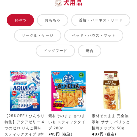
犬用品
おやつ
おもちゃ
首輪・ハーネス・リード
サークル・ケージ
ベッド・ハウス・マット
ドッグフード
総合
【25%OFF！ひんやり
素材そのまま さつま
素材そのまま 完全無
特集】アクアゼリー 4
いも スティックタイ
添加 ササミ パリッと
つのゼロ りんご風味
プ 280g
極薄チップス 50g
スティックタイプ 8本
745円
(税込)
437円
(税込)