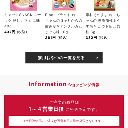
キャットSNACK スナ
Plact プラクト ねこ
素材そのまま ねこち
ック 乾しカマ かに味
ちゃんの 3ヶ月からの
ゃんの 無添加極上う
40g
歯みがきデンタルガム
す焼き かつお節と貝
437円
(税込)
まぐろ味 10g
柱 3g
261円
(税込)
382円
(税込)
猫用おやつの一覧を見る
Information
ショッピング情報
ご注文の商品は
1～４営業日後
に発送予定です。
※土日祝祭日のご注文は翌営業日以降の発送となります。