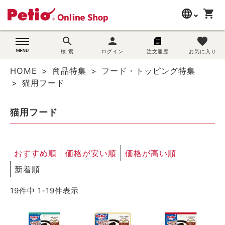
language
shopping_cart
search
search
person
favorite
wovn-lang-name
犬用品
検 索
ログイン
注文履歴
お気に入り
HOME
商品特集
フード・トッピング特集
猫用品
猫用フード
うさぎ用品
猫用フード
ブランド別に探す
おすすめ順
価格が安い順
価格が高い順
目的別に探す
新着順
SNS
19
件中
1
-
19
件表示
ご利用案内