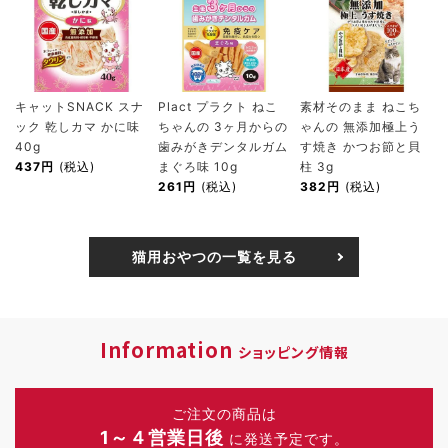
キャットSNACK スナ
Plact プラクト ねこ
素材そのまま ねこち
ック 乾しカマ かに味
ちゃんの 3ヶ月からの
ゃんの 無添加極上う
40g
歯みがきデンタルガム
す焼き かつお節と貝
437円
(税込)
まぐろ味 10g
柱 3g
261円
(税込)
382円
(税込)
猫用おやつの一覧を見る
Information
ショッピング情報
ご注文の商品は
1～４営業日後
に発送予定です。