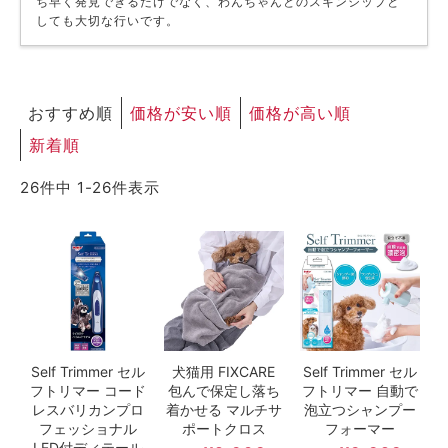
ち早く発見できるだけでなく、わんちゃんとのスキンシップと
しても大切な行いです。
ACCOUNT MENU
ようこそ ゲスト 様
meeting_room
person
ログイン
新規会員登録
おすすめ順
価格が安い順
価格が高い順
新着順
26
件中
1
-
26
件表示
Self Trimmer セル
犬猫用 FIXCARE
Self Trimmer セル
フトリマー コード
包んで保定し落ち
フトリマー 自動で
レスバリカンプロ
着かせる マルチサ
泡立つシャンプー
フェッショナル
ポートクロス
フォーマー
LED付ディテール