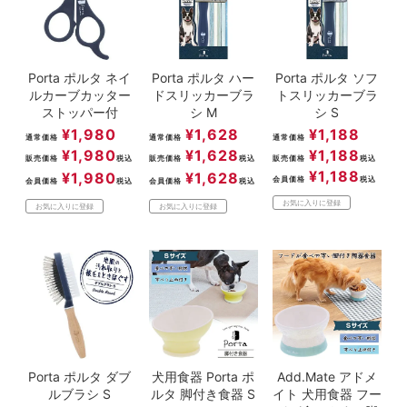
Porta ポルタ ネイ
Porta ポルタ ハー
Porta ポルタ ソフ
ルカーブカッター
ドスリッカーブラ
トスリッカーブラ
ストッパー付
シ M
シ S
¥
1,980
¥
1,628
¥
1,188
通常価格
通常価格
通常価格
¥
1,980
¥
1,628
¥
1,188
販売価格
税込
販売価格
税込
販売価格
税込
¥
1,188
¥
1,980
¥
1,628
会員価格
税込
会員価格
税込
会員価格
税込
お気に入りに登録
お気に入りに登録
お気に入りに登録
Porta ポルタ ダブ
犬用食器 Porta ポ
Add.Mate アドメ
ルブラシ S
ルタ 脚付き食器 S
イト 犬用食器 フー