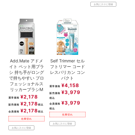
お気に入りに登録
Add.Mate アドメ
Self Trimmer セル
イト ペット用ブラ
フトリマー コード
シ 持ち手がロング
レスバリカン コン
で持ちやすい プロ
パクト
フェッショナルス
¥
4,158
通常価格
リッカーブラシM
¥
3,979
販売価格
¥
2,178
通常価格
税込
¥
3,979
¥
2,178
会員価格
販売価格
税込
税込
¥
2,178
会員価格
税込
在庫切れ
在庫切れ
お気に入りに登録
お気に入りに登録