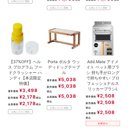
お気に入りに登録
お気に入りに登録
お気に入りに登録
【37%OFF】ヘル
Porta ポルタ ウッ
Add.Mate アドメ
ス プログラム フー
ディドッグテーブ
イト ペット用ブラ
ドクラッシャー ハ
ル
シ 持ち手がロング
ンディ【本店限定
で持ちやすい プロ
¥
5,038
通常価格
特価】
フェッショナルス
¥
5,038
販売価格
リッカーブラシL
¥
3,498
通常価格
税込
¥
2,508
¥
5,038
¥
2,178
通常価格
会員価格
販売価格
税込
¥
2,508
税込
¥
2,178
販売価格
会員価格
税込
税込
お気に入りに登録
¥
2,508
お気に入りに登録
会員価格
税込
在庫切れ