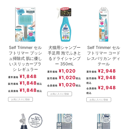
Self Trimmer セル
犬猫用シャンプー
Self Trimmer セル
フトリマー プッシ
手足用 泡でふきと
フトリマー コード
ュ掃除式 肌に優し
るドライシャンプ
レスバリカン ディ
いスリッカーブラ
ー 350mL
テール
シ レギュラー
¥
1,020
¥
2,948
通常価格
通常価格
¥
1,848
¥
1,020
¥
2,948
通常価格
販売価格
税込
販売価格
¥
1,848
税込
¥
1,020
販売価格
税込
会員価格
税込
¥
2,948
会員価格
¥
1,848
会員価格
税込
税込
お気に入りに登録
お気に入りに登録
お気に入りに登録