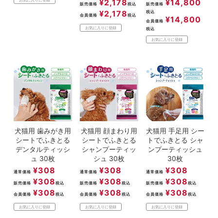
¥
2,178
¥
14,800
お気に入りに登録
販売価格
税込
販売価格
¥
2,178
税込
会員価格
税込
¥
14,800
会員価格
お気に入りに登録
税込
お気に入りに登録
犬猫用 歯みがき用
犬猫用 顔まわり用
犬猫用 手足用 シー
シートでふきとる
シートでふきとる
トでふきとる シャ
デンタルティッシ
シャンプーティッ
ンプーティッシュ
ュ 30枚
シュ 30枚
30枚
¥
308
¥
308
¥
308
通常価格
通常価格
通常価格
¥
308
¥
308
¥
308
販売価格
税込
販売価格
税込
販売価格
税込
¥
308
¥
308
¥
308
会員価格
税込
会員価格
税込
会員価格
税込
お気に入りに登録
お気に入りに登録
お気に入りに登録