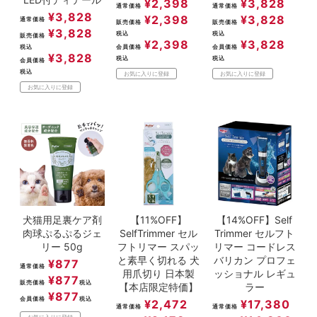
¥
2,398
¥
3,828
通常価格
通常価格
¥
3,828
¥
2,398
¥
3,828
通常価格
販売価格
販売価格
¥
3,828
税込
税込
販売価格
¥
2,398
¥
3,828
税込
会員価格
会員価格
¥
3,828
税込
税込
会員価格
税込
お気に入りに登録
お気に入りに登録
お気に入りに登録
犬猫用足裏ケア剤
【11%OFF】
【14%OFF】Self
肉球ぷるぷるジェ
SelfTrimmer セル
Trimmer セルフト
リー 50g
フトリマー スパッ
リマー コードレス
と素早く切れる 犬
バリカン プロフェ
¥
877
通常価格
用爪切り 日本製
ッショナル レギュ
¥
877
販売価格
税込
【本店限定特価】
ラー
¥
877
会員価格
税込
¥
2,472
¥
17,380
通常価格
通常価格