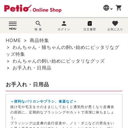
language
shopping_cart
search
search
person
favorite
wovn-lang-name
犬用品
検 索
ログイン
注文履歴
お気に入り
HOME
商品特集
猫用品
わんちゃん・猫ちゃんの飼い始めにピッタリなグ
ッズ特集
うさぎ用品
わんちゃんの飼い始めにピッタリなグッズ
お手入れ・日用品
ブランド別に探す
お手入れ・日用品
目的別に探す
＜便利なバリカンやブラシ、食器など＞
SNS
抜け毛や毛玉をそのままにしておくと通気性が悪くなり皮膚炎
の原因に。定期的なブラッシングやカットで清潔に保ちましょ
ご利用案内
う。
ブラッシングは皮膚の血行促進や、ノミ・ダニなどの害虫をい