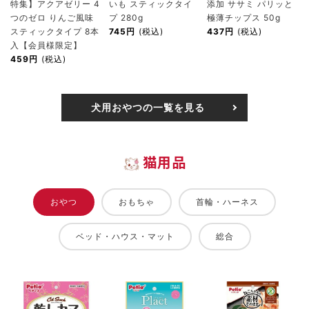
特集】アクアゼリー 4
いも スティックタイ
添加 ササミ パリッと
つのゼロ りんご風味
プ 280g
極薄チップス 50g
スティックタイプ 8本
745円
(税込)
437円
(税込)
入【会員様限定】
459円
(税込)
犬用おやつの一覧を見る
猫用品
おやつ
おもちゃ
首輪・ハーネス
ベッド・ハウス・マット
総合