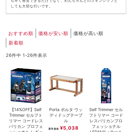
ち早く発見できるだけでなく、わんちゃんとのスキンシップと
しても大切な行いです。
ACCOUNT MENU
ようこそ ゲスト 様
meeting_room
person
ログイン
新規会員登録
おすすめ順
価格が安い順
価格が高い順
新着順
26
件中
1
-
26
件表示
【14%OFF】Self
Porta ポルタ ウッ
Self Trimmer セル
Trimmer セルフト
ディドッグテーブ
フトリマー コード
リマー コードレス
ル
レスバリカンプロ
バリカン プロフェ
フェッショナル
¥
5,038
通常価格
ッショナル レギュ
LED付ディテール