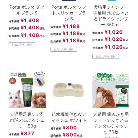
Porta ポルタ ダブ
Porta ポルタ ソフ
犬猫用シャンプー
ルブラシ S
トスリッカーブラ
手足用 泡でふきと
シ S
るドライシャンプ
¥
1,408
通常価格
ー 350mL
¥
1,188
¥
1,408
通常価格
販売価格
税込
¥
1,020
¥
1,188
通常価格
¥
1,408
販売価格
税込
会員価格
税込
¥
1,020
¥
1,188
販売価格
税込
会員価格
税込
お気に入りに登録
¥
1,020
会員価格
税込
お気に入りに登録
お気に入りに登録
犬猫用足裏ケア剤
給水機能付きWデ
犬猫用 歯みがき用
肉球ぷるぷるジェ
ィッシュ ホワイト
シートでふきとる
リー 50g
デンタルティッシ
¥
800
通常価格
ュ 30枚
¥
877
¥
800
通常価格
販売価格
税込