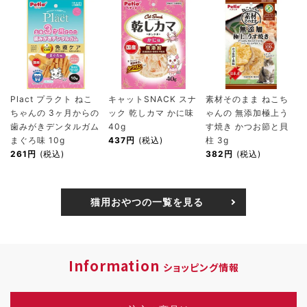
Plact プラクト ねこ
キャットSNACK スナ
素材そのまま ねこち
ちゃんの 3ヶ月からの
ック 乾しカマ かに味
ゃんの 無添加極上う
歯みがきデンタルガム
40g
す焼き かつお節と貝
まぐろ味 10g
437円
(税込)
柱 3g
261円
(税込)
382円
(税込)
猫用おやつの一覧を見る
Information
ショッピング情報