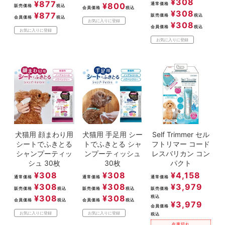
¥
308
¥
877
¥
800
通常価格
販売価格
税込
会員価格
税込
¥
308
¥
877
販売価格
税込
会員価格
税込
お気に入りに登録
¥
308
会員価格
税込
お気に入りに登録
お気に入りに登録
犬猫用 顔まわり用
犬猫用 手足用 シー
Self Trimmer セル
シートでふきとる
トでふきとる シャ
フトリマー コード
シャンプーティッ
ンプーティッシュ
レスバリカン コン
シュ 30枚
30枚
パクト
¥
308
¥
308
¥
4,158
通常価格
通常価格
通常価格
¥
308
¥
308
¥
3,979
販売価格
税込
販売価格
税込
販売価格
¥
308
¥
308
税込
会員価格
税込
会員価格
税込
¥
3,979
会員価格
お気に入りに登録
お気に入りに登録
税込
在庫切れ