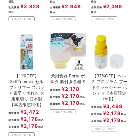
税込
税込
税込
¥
3,828
¥
2,948
¥
2,398
会員価格
会員価格
会員価格
税込
税込
税込
お気に入りに登録
お気に入りに登録
お気に入りに登録
【11%OFF】
犬用食器 Porta ポ
【37%OFF】ヘル
SelfTrimmer セル
ルタ 脚付き食器 S
ス プログラム フー
フトリマー スパッ
ドクラッシャー ハ
¥
2,178
通常価格
と素早く切れる 犬
ンディ【本店限定
¥
2,178
販売価格
税込
用爪切り 日本製
特価】
¥
2,178
【本店限定特価】
会員価格
税込
¥
3,498
通常価格
¥
2,472
¥
2,178
お気に入りに登録
通常価格
販売価格
税込
¥
2,178
¥
2,178
販売価格
税込
会員価格
税込
¥
2,178
会員価格
税込
お気に入りに登録
お気に入りに登録