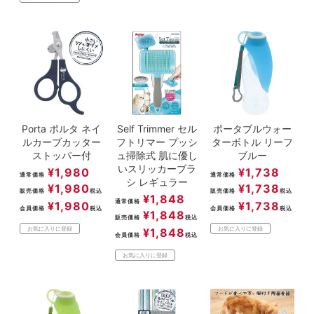
Porta ポルタ ネイ
Self Trimmer セル
ポータブルウォー
ルカーブカッター
フトリマー プッシ
ターボトル リーフ
ストッパー付
ュ掃除式 肌に優し
ブルー
いスリッカーブラ
¥
1,980
¥
1,738
通常価格
通常価格
シ レギュラー
¥
1,980
¥
1,738
販売価格
税込
販売価格
税込
¥
1,848
通常価格
¥
1,980
¥
1,738
会員価格
税込
会員価格
税込
¥
1,848
販売価格
税込
お気に入りに登録
お気に入りに登録
¥
1,848
会員価格
税込
お気に入りに登録