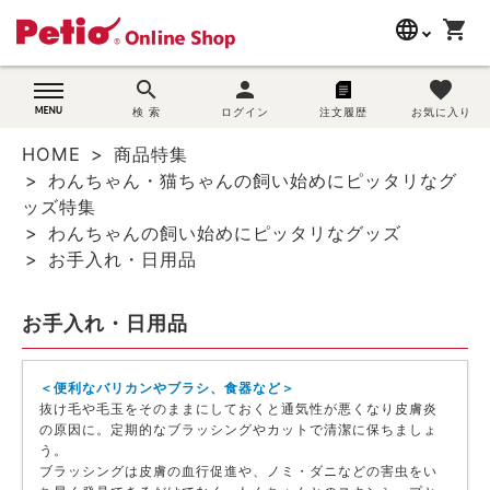
language
shopping_cart
search
search
person
favorite
wovn-lang-name
犬用品
検 索
ログイン
注文履歴
お気に入り
HOME
商品特集
猫用品
わんちゃん・猫ちゃんの飼い始めにピッタリなグ
ッズ特集
うさぎ用品
わんちゃんの飼い始めにピッタリなグッズ
お手入れ・日用品
ブランド別に探す
お手入れ・日用品
目的別に探す
＜便利なバリカンやブラシ、食器など＞
SNS
抜け毛や毛玉をそのままにしておくと通気性が悪くなり皮膚炎
の原因に。定期的なブラッシングやカットで清潔に保ちましょ
ご利用案内
う。
ブラッシングは皮膚の血行促進や、ノミ・ダニなどの害虫をい