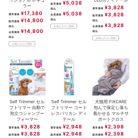
¥
5,038
販売価格
ラー
¥
3,828
通常価格
税込
¥
17,380
¥
5,038
¥
3,828
通常価格
会員価格
販売価格
¥
14,800
税込
税込
販売価格
¥
3,828
税込
会員価格
お気に入りに登録
¥
14,800
税込
会員価格
税込
お気に入りに登録
お気に入りに登録
Self Trimmer セル
Self Trimmer セル
犬猫用 FIXCARE
フトリマー 自動で
フトリマー コード
包んで保定し落ち
泡立つシャンプー
レスバリカン ディ
着かせる マルチサ
フォーマー
テール
ポートクロス
¥
3,828
¥
2,948
¥
2,398
通常価格
通常価格
通常価格
¥
3,828
¥
2,948
¥
2,398
販売価格
販売価格
販売価格