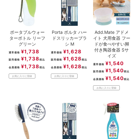
ポータブルウォー
Porta ポルタ ハー
Add.Mate アドメ
ターボトル リーフ
ドスリッカーブラ
イト 犬用食器 フー
グリーン
シ M
ドが食べやすい脚
付き陶器食器 Sサ
¥
1,738
¥
1,628
通常価格
通常価格
イズ
¥
1,738
¥
1,628
販売価格
税込
販売価格
税込
¥
1,540
通常価格
¥
1,738
¥
1,628
会員価格
税込
会員価格
税込
¥
1,540
販売価格
税込
お気に入りに登録
お気に入りに登録
¥
1,540
会員価格
税込
お気に入りに登録