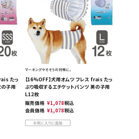
マーキングやそそうの対策に。
ais たっ
【16%OFF】犬用オムツ フレス frais たっ
女の子用
ぷり吸収するエチケットパンツ 男の子用
L12枚
販売価格
¥
1,078
税込
会員価格
¥
1,078
税込
お気に入りに追加