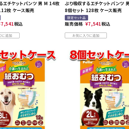
エチケットパンツ 男 M 14枚
ぷり吸収するエチケットパンツ 男 
112枚 ケース販売
8個セット 128枚 ケース販売
限定セット品
¥
7,541
税込
販売価格
¥
7,541
税込
りに追加
お気に入りに追加