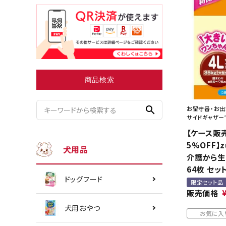
小型犬にオススメ
ダイエッ
商品検索
search
お留守番・お出
サイドギャザー
【ケース販
5%OFF】
犬用品
介護から生ま
64枚 セ
ドッグフード
限定セット品
販売価格
犬用おやつ
お気に入