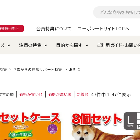
会員特典について
コーポレートサイトTOPへ
ガ登録・停止
ーズ
注目の特集
目的から探す
ご利用ガイド・お問い
つ
入れ・ケア用品
そのまま
加特集
特典について
お手入れ・ケア用品
トイレタリー・消臭剤
極上
けりぐるみ特集
ご注文方法について
特集
7歳からの健康サポート特集
おむつ
用のグレインフリー
ド・ハウス・マット
クル・ケージ・タワー
ラインショップ利用規約
サークル・ケージ
キャリーバッグ
47
件中
1
-
47
件表示
すすめ順
価格が安い順
価格が高い順
新着順
・給水器
用品
防虫用品
服・ウェア
て遊ぶ
投げて遊ぶ
け用品
替え・交換パーツ
・元気草
夜のお散歩