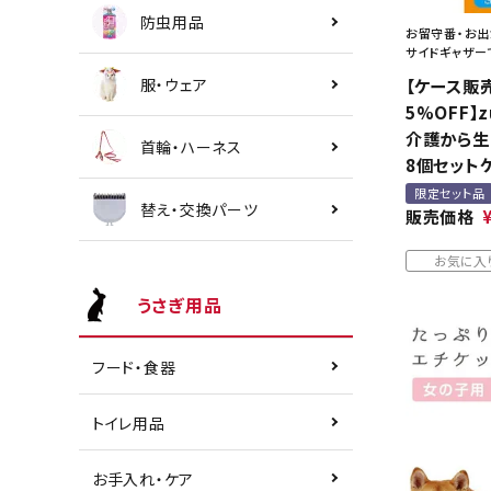
防虫用品
お留守番・お出
サイドギャザー
服・ウェア
【ケース販
5%OFF】
介護から生ま
首輪・ハーネス
8個セット
限定セット品
替え・交換パーツ
販売価格
お気に入
うさぎ用品
フード・食器
トイレ用品
お手入れ・ケア