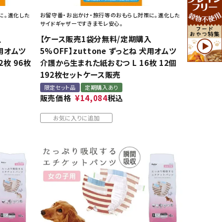
に。進化した
お留守番・お出かけ・旅行等のおもらし対策に。進化した
サイドギャザーですきまモレ安心。
入
【ケース販売1袋分無料/定期購入
犬用オムツ
5%OFF】zuttone ずっとね 犬用オムツ
2枚 96枚
介護から生まれた紙おむつ L 16枚 12個
192枚セットケース販売
限定セット品
定期購入あり
販売価格
¥
14,084
税込
お気に入りに追加