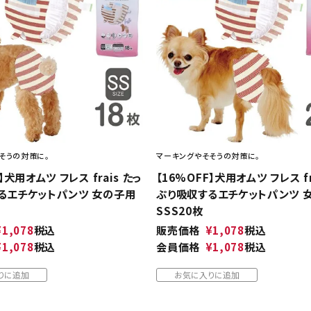
そうの対策に。
マーキングやそそうの対策に。
】犬用オムツ フレス frais たっ
【16%OFF】犬用オムツ フレス fr
るエチケットパンツ 女の子用
ぷり吸収するエチケットパンツ 
SSS20枚
¥
1,078
税込
販売価格
¥
1,078
税込
¥
1,078
税込
会員価格
¥
1,078
税込
りに追加
お気に入りに追加