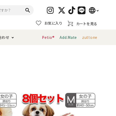
language
search
お気に入り
カートを見る
日本語
合わせ
Petio®
Add.Mate
zuttone
English
简体中文
トイレタリー・消臭剤
猫砂
ペティオ公式アプリ
お支払い方法・配送について
キャリーバッグ
おもちゃ
服・ウェア
首輪・ハーネス
デンタルおもちゃ