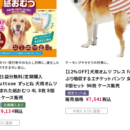
ト中にオススメ
まとめ買いでオトク！！
かけ・旅行等のおもらし対策に。進化した
マーキングやそそうの対策に。
ですきまモレ安心。
【12%OFF】犬用オムツ フレス fr
売1袋分無料/定期購入
ぷり吸収するエチケットパンツ 女 
zuttone ずっとね 犬用オムツ
8個セット 96枚 ケース販売
れた紙おむつ 4L 8枚 8個
限定セット品
ットケース販売
販売価格
¥
7,541
税込
定期購入あり
¥
9,134
税込
お気に入りに追加
りに追加