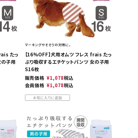
マーキングやそそうの対策に。
ais たっ
【16%OFF】犬用オムツ フレス frais たっ
女の子用
ぷり吸収するエチケットパンツ 女の子用
S16枚
販売価格
¥
1,078
税込
会員価格
¥
1,078
税込
お気に入りに追加