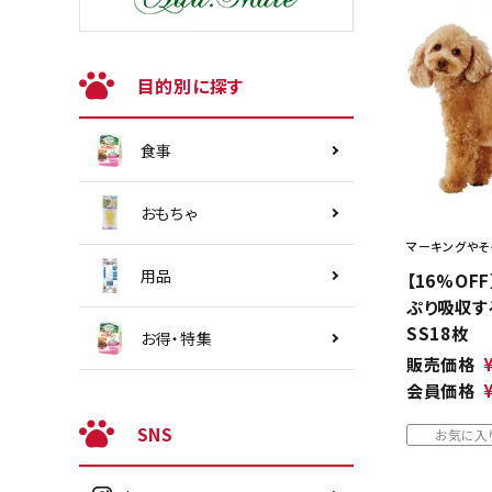
目的別に探す
食事
おもちゃ
マーキングやそ
用品
【16%OFF
ぷり吸収す
SS18枚
お得・特集
販売価格
会員価格
SNS
お気に入