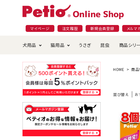
マイページ
注文履歴
新規会員登録
メルマ
犬用品
猫用品
うさぎ
昆虫
商品シリ
ドッグフード
ごはん・おやつ
プラクト
夜のお散歩特集
ショッピングガイド
おや
お手
素材
無添
会員
HOME
商品
国産フード&おやつ特集
穀物不使
ペットシーツ
ベッド・ハウス・マット
返品・交換について
ベッ
サー
オン
並び替え
お
おもちゃ
食器・給水器
食器
防虫
じゃらして遊ぶ
引っ張っ
首輪・ハーネス・リード
替え・交換パーツ
しつ
アパレル
またたび