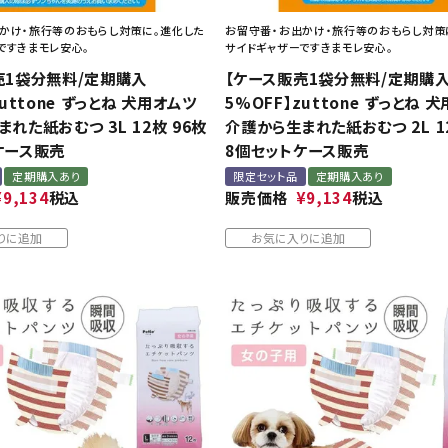
かけ・旅行等のおもらし対策に。進化した
お留守番・お出かけ・旅行等のおもらし対策
ですきまモレ安心。
サイドギャザーですきまモレ安心。
売1袋分無料/定期購入
【ケース販売1袋分無料/定期購
zuttone ずっとね 犬用オムツ
5%OFF】zuttone ずっとね 
れた紙おむつ 3L 12枚 96枚
介護から生まれた紙おむつ 2L 1
ケース販売
8個セットケース販売
定期購入あり
限定セット品
定期購入あり
¥
9,134
税込
販売価格
¥
9,134
税込
りに追加
お気に入りに追加