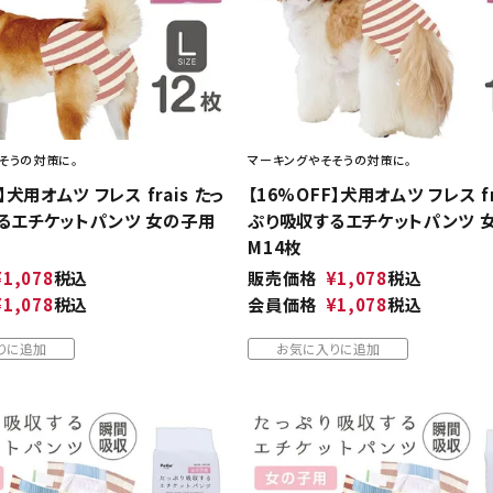
そうの対策に。
マーキングやそそうの対策に。
】犬用オムツ フレス frais たっ
【16%OFF】犬用オムツ フレス fr
るエチケットパンツ 女の子用
ぷり吸収するエチケットパンツ 
M14枚
¥
1,078
税込
販売価格
¥
1,078
税込
¥
1,078
税込
会員価格
¥
1,078
税込
りに追加
お気に入りに追加