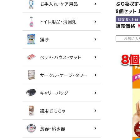
ぷり吸収する
お手入れ・ケア用品
8個セット 
限定セット品
トイレ用品・消臭剤
販売価格
お気に入
猫砂
ベッド・ハウス・マット
サークル・ケージ・タワー
キャリーバッグ
猫用おもちゃ
食器・給水器