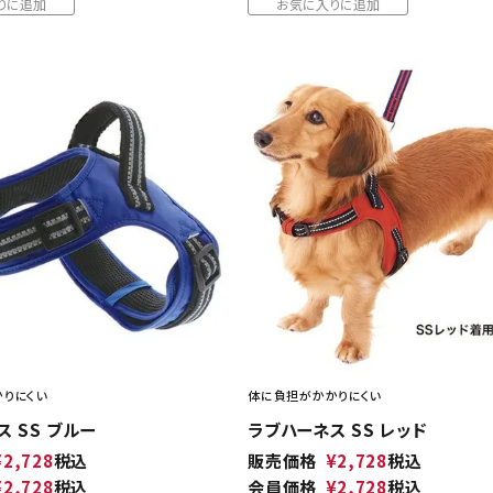
りに追加
お気に入りに追加
りにくい
体に負担がかかりにくい
 SS ブルー
ラブハーネス SS レッド
¥
2,728
税込
販売価格
¥
2,728
税込
¥
2,728
税込
会員価格
¥
2,728
税込