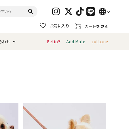
language
search
お気に入り
カートを見る
日本語
合わせ
Petio®
Add.Mate
zuttone
English
简体中文
トイレタリー・消臭剤
猫砂
ペティオ公式アプリ
お支払い方法・配送について
キャリーバッグ
おもちゃ
服・ウェア
首輪・ハーネス
デンタルおもちゃ