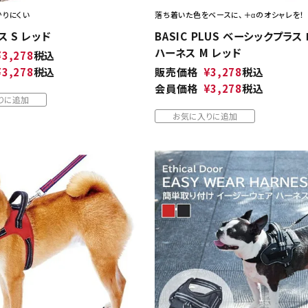
りにくい
落ち着いた色をベースに、＋αのオシャレを！
 S レッド
BASIC PLUS ベーシックプラス
ハーネス M レッド
¥
3,278
税込
¥
3,278
税込
販売価格
¥
3,278
税込
会員価格
¥
3,278
税込
りに追加
お気に入りに追加