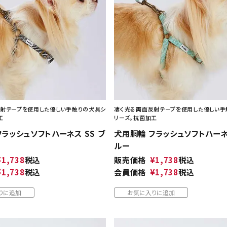
ト中にオススメ
まとめ買いでオトク！！
射テープを使用した優しい手触りの犬具シ
凄く光る両面反射テープを使用した優しい手
工
リーズ。抗菌加工
ラッシュソフトハーネス SS ブ
犬用胴輪 フラッシュソフトハーネス
ルー
¥
1,738
税込
販売価格
¥
1,738
税込
¥
1,738
税込
会員価格
¥
1,738
税込
りに追加
お気に入りに追加