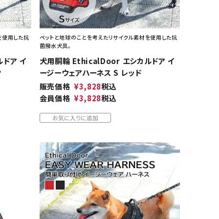
を使用した抗
ペットと地球のことを考えたリサイクル素材を使用した抗
菌撥水犬具。
ルドア イ
犬用胴輪 EthicalDoor エシカルドア イ
ク
ージーウェアハーネス S レッド
販売価格
¥
3,828
税込
会員価格
¥
3,828
税込
お気に入りに追加