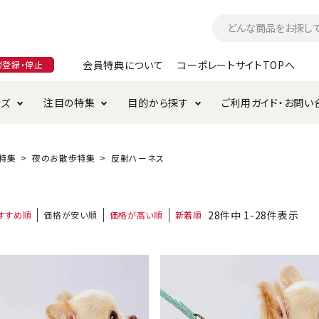
会員特典について
コーポレートサイトTOPへ
ガ登録・停止
ーズ
注目の特集
目的から探す
ご利用ガイド・お問い
つ
入れ・ケア用品
そのまま
加特集
特典について
お手入れ・ケア用品
トイレタリー・消臭剤
極上
けりぐるみ特集
ご注文方法について
特集
夜のお散歩特集
反射ハーネス
用のグレインフリー
ド・ハウス・マット
クル・ケージ・タワー
ラインショップ利用規約
サークル・ケージ
キャリーバッグ
28
件中
1
-
28
件表示
すすめ順
価格が安い順
価格が高い順
新着順
・給水器
用品
防虫用品
服・ウェア
て遊ぶ
投げて遊ぶ
け用品
替え・交換パーツ
・元気草
夜のお散歩