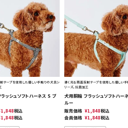
射テープを使用した優しい手触りの犬具シ
凄く光る両面反射テープを使用した優しい手
工
リーズ。抗菌加工
フラッシュソフトハーネス S ブ
犬用胴輪 フラッシュソフトハーネス
ルー
¥
1,848
税込
販売価格
¥
1,848
税込
¥
1,848
税込
会員価格
¥
1,848
税込