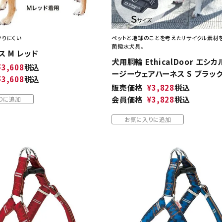
りにくい
ペットと地球のことを考えたリサイクル素材
菌撥水犬具。
 M レッド
犬用胴輪 EthicalDoor エシカ
¥
3,608
税込
ージーウェアハーネス S ブラッ
¥
3,608
税込
販売価格
¥
3,828
税込
会員価格
¥
3,828
税込
りに追加
お気に入りに追加