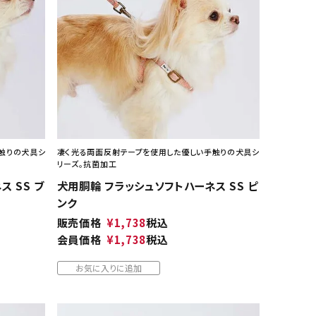
ネコポス対象商品一覧
触りの犬具シ
凄く光る両面反射テープを使用した優しい手触りの犬具シ
リーズ。抗菌加工
 SS ブ
犬用胴輪 フラッシュソフトハーネス SS ピ
ンク
販売価格
¥
1,738
税込
会員価格
¥
1,738
税込
お気に入りに追加