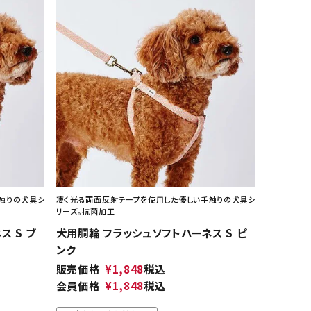
触りの犬具シ
凄く光る両面反射テープを使用した優しい手触りの犬具シ
リーズ。抗菌加工
 S ブ
犬用胴輪 フラッシュソフトハーネス S ピ
ンク
販売価格
¥
1,848
税込
会員価格
¥
1,848
税込