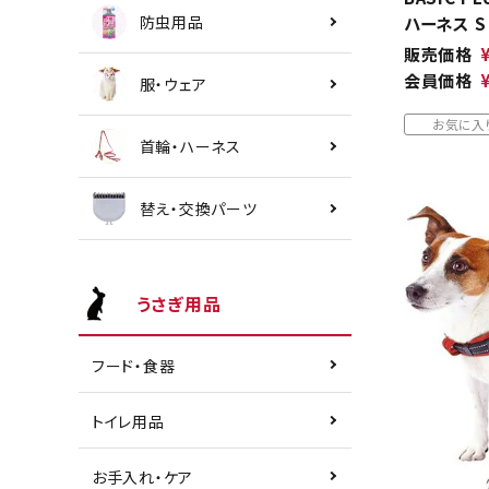
防虫用品
ハーネス S
販売価格
会員価格
服・ウェア
お気に入
首輪・ハーネス
替え・交換パーツ
うさぎ用品
フード・食器
トイレ用品
お手入れ・ケア