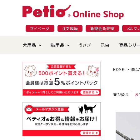
マイページ
注文履歴
新規会員登録
メルマ
犬用品
猫用品
うさぎ
昆虫
商品シリ
ドッグフード
ごはん・おやつ
プラクト
夜のお散歩特集
ショッピングガイド
おや
お手
素材
無添
会員
HOME
商品
国産フード&おやつ特集
穀物不使
ペットシーツ
ベッド・ハウス・マット
返品・交換について
ベッ
サー
オン
並び替え
お
おもちゃ
食器・給水器
食器
防虫
じゃらして遊ぶ
引っ張っ
首輪・ハーネス・リード
替え・交換パーツ
しつ
アパレル
またたび