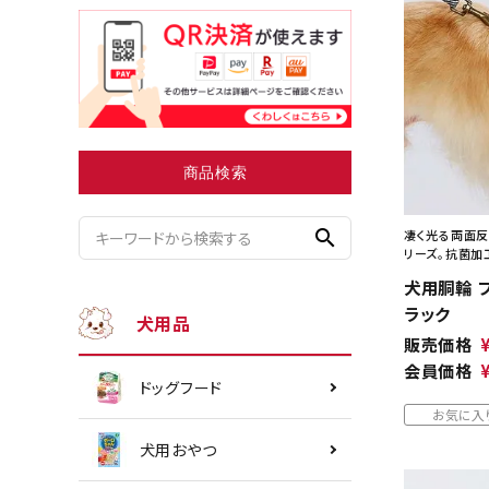
小型犬にオススメ
ダイエッ
商品検索
search
凄く光る両面反
リーズ。抗菌加
犬用胴輪 フ
ラック
犬用品
販売価格
会員価格
ドッグフード
お気に入
犬用おやつ