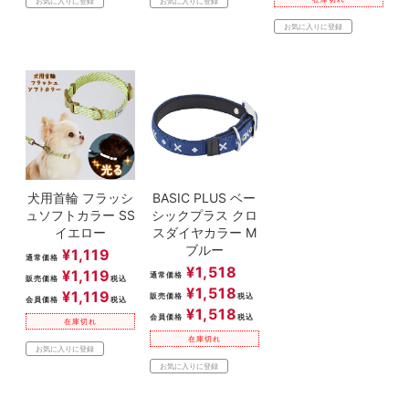
お気に入りに登録
お気に入りに登録
お気に入りに登録
犬用首輪 フラッシ
BASIC PLUS ベー
ュソフトカラー SS
シックプラス クロ
イエロー
スダイヤカラー M
ブルー
¥
1,119
通常価格
¥
1,518
¥
1,119
通常価格
販売価格
税込
¥
1,518
¥
1,119
販売価格
税込
会員価格
税込
¥
1,518
会員価格
税込
在庫切れ
在庫切れ
お気に入りに登録
お気に入りに登録