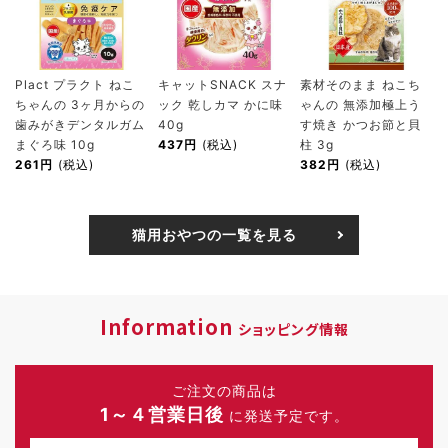
Plact プラクト ねこ
キャットSNACK スナ
素材そのまま ねこち
ちゃんの 3ヶ月からの
ック 乾しカマ かに味
ゃんの 無添加極上う
歯みがきデンタルガム
40g
す焼き かつお節と貝
まぐろ味 10g
437円
(税込)
柱 3g
261円
(税込)
382円
(税込)
猫用おやつの一覧を見る
Information
ショッピング情報
ご注文の商品は
1～４営業日後
に発送予定です。