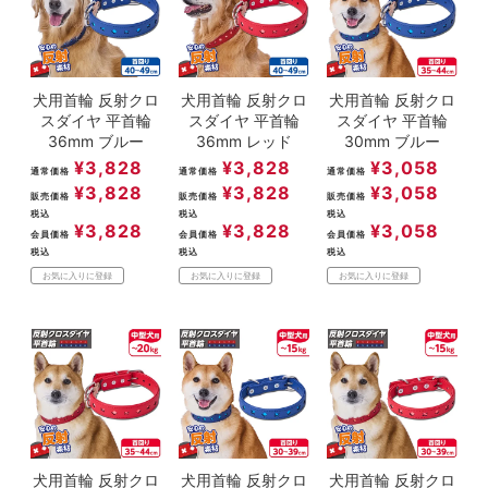
ACCOUNT MENU
ようこそ ゲスト 様
犬用首輪 反射クロ
犬用首輪 反射クロ
犬用首輪 反射クロ
meeting_room
person
ログイン
新規会員登録
スダイヤ 平首輪
スダイヤ 平首輪
スダイヤ 平首輪
36mm ブルー
36mm レッド
30mm ブルー
¥
3,828
¥
3,828
¥
3,058
通常価格
通常価格
通常価格
¥
3,828
¥
3,828
¥
3,058
販売価格
販売価格
販売価格
税込
税込
税込
¥
3,828
¥
3,828
¥
3,058
会員価格
会員価格
会員価格
税込
税込
税込
お気に入りに登録
お気に入りに登録
お気に入りに登録
犬用首輪 反射クロ
犬用首輪 反射クロ
犬用首輪 反射クロ