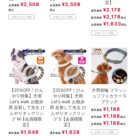
定】
¥
2,508
¥
2,508
会員価格
会員価格
¥
2,178
税込
税込
通常価格
¥
2,178
お気に入りに登録
お気に入りに登録
販売価格
税込
¥
1,633
会員価格
税込
お気に入りに登録
【25%OFF！ひん
【25%OFF！ひん
犬用首輪 フラッシ
やり特集】犬用
やり特集】犬用
ュソフトカラー S
Let's walk お散歩
Let's walk お散歩
ブラック
用 反射して光る ひ
用 反射して光る ひ
¥
1,188
通常価格
んやりネックリン
んやりネックリン
¥
1,188
販売価格
税込
グ M【会員様限
グ S【会員様限
¥
1,188
定】
定】
会員価格
税込
¥
1,848
¥
1,628
お気に入りに登録
通常価格
通常価格