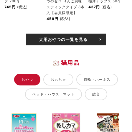
プ 280g
つのゼロ りんご風味
極薄チップス 50g
745円
(税込)
スティックタイプ 8本
437円
(税込)
入【会員様限定】
459円
(税込)
犬用おやつの一覧を見る
猫用品
おやつ
おもちゃ
首輪・ハーネス
ベッド・ハウス・マット
総合