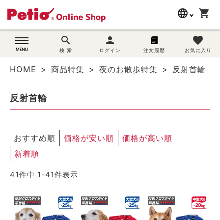
language
shopping_cart
search
search
person
favorite
wovn-lang-name
犬用品
検 索
ログイン
注文履歴
お気に入り
HOME
商品特集
夜のお散歩特集
反射首輪
猫用品
反射首輪
うさぎ用品
ブランド別に探す
おすすめ順
価格が安い順
価格が高い順
目的別に探す
新着順
41
件中
1
-
41
件表示
SNS
ご利用案内