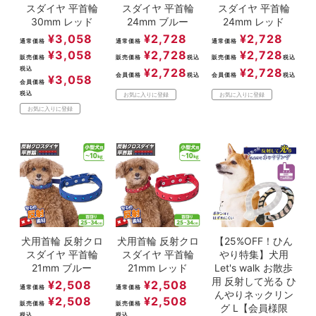
スダイヤ 平首輪
スダイヤ 平首輪
スダイヤ 平首輪
30mm レッド
24mm ブルー
24mm レッド
¥
3,058
¥
2,728
¥
2,728
通常価格
通常価格
通常価格
¥
3,058
¥
2,728
¥
2,728
販売価格
販売価格
税込
販売価格
税込
税込
¥
2,728
¥
2,728
会員価格
税込
会員価格
税込
¥
3,058
会員価格
税込
お気に入りに登録
お気に入りに登録
お気に入りに登録
犬用首輪 反射クロ
犬用首輪 反射クロ
【25%OFF！ひん
スダイヤ 平首輪
スダイヤ 平首輪
やり特集】犬用
21mm ブルー
21mm レッド
Let's walk お散歩
用 反射して光る ひ
¥
2,508
¥
2,508
通常価格
通常価格
んやりネックリン
¥
2,508
¥
2,508
販売価格
販売価格
グ L【会員様限
税込
税込