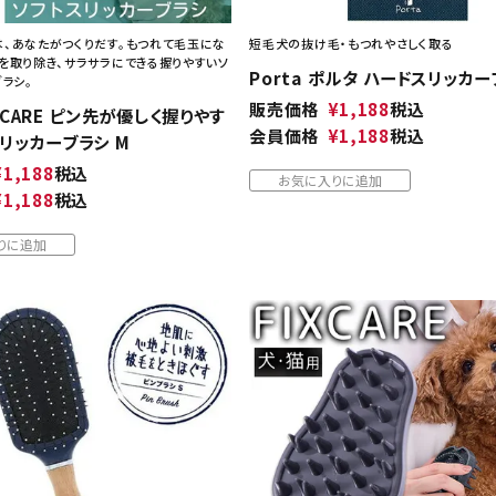
、あなたがつくりだす。もつれて毛玉にな
短毛犬の抜け毛・もつれやさしく取る
を取り除き、サラサラにできる握りやすいソ
Porta ポルタ ハードスリッカー
ブラシ。
販売価格
¥
1,188
税込
XCARE ピン先が優しく握りやす
会員価格
¥
1,188
税込
スリッカーブラシ M
¥
1,188
税込
お気に入りに追加
¥
1,188
税込
りに追加