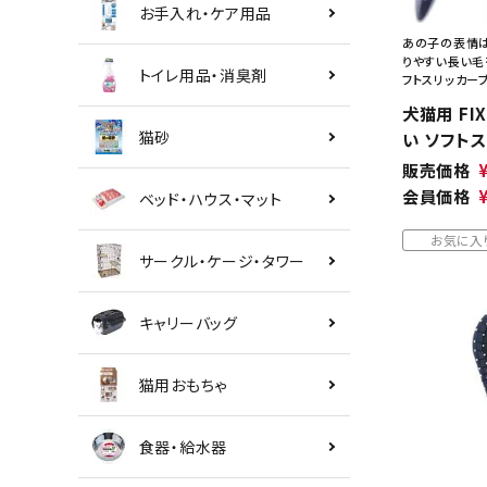
お手入れ・ケア用品
あの子の表情は
りやすい長い毛
トイレ用品・消臭剤
フトスリッカー
犬猫用 FI
猫砂
い ソフト
販売価格
会員価格
ベッド・ハウス・マット
お気に入
サークル・ケージ・タワー
キャリーバッグ
猫用おもちゃ
食器・給水器