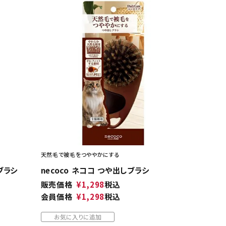
天然毛で被毛をつややかにする
ブラシ
necoco ネココ つや出しブラシ
販売価格
¥
1,298
税込
会員価格
¥
1,298
税込
お気に入りに追加