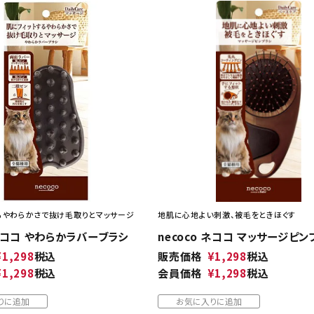
るやわらかさで抜け毛取りとマッサージ
地肌に心地よい刺激、被毛をときほぐす
 ネココ やわらかラバーブラシ
necoco ネココ マッサージピン
¥
1,298
税込
販売価格
¥
1,298
税込
¥
1,298
税込
会員価格
¥
1,298
税込
りに追加
お気に入りに追加