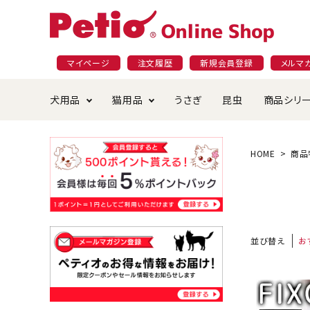
マイページ
注文履歴
新規会員登録
メルマ
犬用品
猫用品
うさぎ
昆虫
商品シリ
ドッグフード
ごはん・おやつ
プラクト
夜のお散歩特集
ショッピングガイド
おや
お手
素材
無添
会員
HOME
商品
国産フード&おやつ特集
穀物不使
ペットシーツ
ベッド・ハウス・マット
返品・交換について
ベッ
サー
オン
おもちゃ
食器・給水器
食器
防虫
並び替え
お
じゃらして遊ぶ
引っ張っ
首輪・ハーネス・リード
替え・交換パーツ
しつ
アパレル
またたび