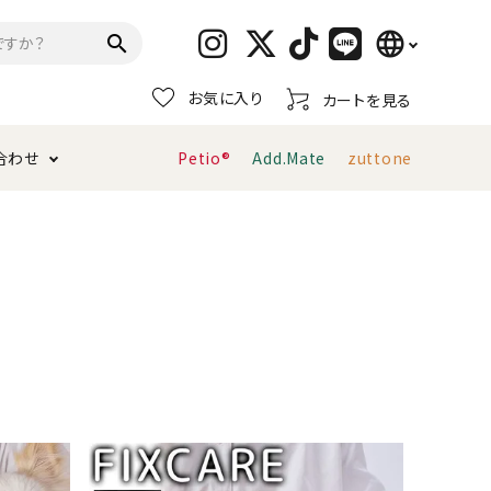
language
search
お気に入り
カートを見る
日本語
合わせ
Petio®
Add.Mate
zuttone
English
简体中文
トイレタリー・消臭剤
猫砂
ペティオ公式アプリ
お支払い方法・配送について
キャリーバッグ
おもちゃ
！
服・ウェア
首輪・ハーネス
デンタルおもちゃ