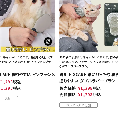
、あなたがつくりだす。地肌を心地よくマ
あの子の表情は、あなたがつくりだす。猫の
毛を優しくときほぐす握りやすいピンブラ
らか裏表ピン、マッサージと抜け毛取りでリ
るダブルラバーブラシ。
XCARE 握りやすい ピンブラシ S
猫用 FIXCARE 猫にぴったり 
握りやすい ダブルラバーブラシ
¥
1,298
税込
¥
1,298
税込
販売価格
¥
1,298
税込
会員価格
¥
1,298
税込
りに追加
お気に入りに追加