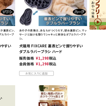
らか裏表ピン、
あの子の表情は、あなたがつくりだす。硬め裏表ピン、マッ
ブルラバーブ
サージと抜け毛取りでシャキッと爽快なダブルラバーブラ
シ。
りやすい
犬猫用 FIXCARE 裏表ピンで握りやすい
ダブルラバーブラシ ハード
販売価格
¥
1,298
税込
会員価格
¥
1,298
税込
お気に入りに追加