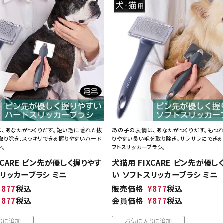
ト中にオススメ
まとめ買いでオトク！！
、あなたがつくりだす。短い毛に隠れた抜
あの子の表情は、あなたがつくりだす。もつ
取り除き、スッキリできる握りやすいハード
りやすい長い毛を取り除き、サラサラにできる
シ。
フトスリッカーブラシ。
XCARE ピン先が優しく握りやす
犬猫用 FIXCARE ピン先が優し
スリッカーブラシ ミニ
い ソフトスリッカーブラシ ミニ
¥
877
税込
販売価格
¥
877
税込
¥
877
税込
会員価格
¥
877
税込
りに追加
お気に入りに追加