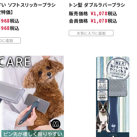
すい ソフトスリッカーブラシ
トン型 ダブルラバーブラシ
定特価】
販売価格
¥
1,078
税込
¥
968
税込
会員価格
¥
1,078
税込
¥
968
税込
お気に入りに追加
りに追加