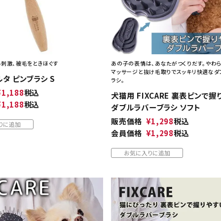
刺激、被毛をときほぐす
あの子の表情は、あなたがつくりだす。やわ
マッサージと抜け毛取りでスッキリ快適なダ
ポルタ ピンブラシ S
ラシ。
¥
1,188
税込
犬猫用 FIXCARE 裏表ピンで握
¥
1,188
税込
ダブルラバーブラシ ソフト
販売価格
¥
1,298
税込
りに追加
会員価格
¥
1,298
税込
お気に入りに追加