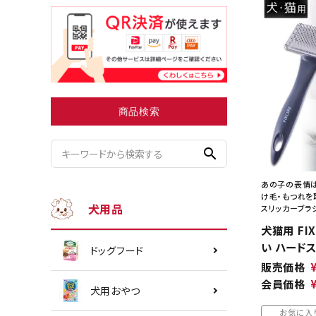
小型犬にオススメ
ダイエッ
商品検索
search
あの子の表情は
け毛・もつれを
犬用品
スリッカーブラ
犬猫用 FI
い ハード
ドッグフード
販売価格
会員価格
犬用おやつ
お気に入