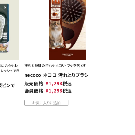
肌に合うやわ
被毛と地肌の汚れやホコリ・フケを落とす
フレッシュでき
necoco ネココ 汚れとりブラシ
販売価格
¥
1,298
税込
裏表ピンで
会員価格
¥
1,298
税込
お気に入りに追加