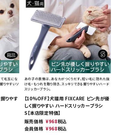
ネコポス対象商品一覧
れて毛玉にな
あの子の表情は、あなたがつくりだす。短い毛に隠れた抜
握りやすいソ
け毛・もつれを取り除き、スッキリできる握りやすいハード
スリッカーブラシ。
く握りやす
【10%OFF】犬猫用 FIXCARE ピン先が優
しく握りやすい ハードスリッカーブラシ
S【本店限定特価】
販売価格
¥
968
税込
会員価格
¥
968
税込