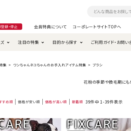
会員特典について
コーポレートサイトTOPへ
ガ登録・停止
ーズ
注目の特集
目的から探す
ご利用ガイド・お問い
つ
入れ・ケア用品
そのまま
加特集
特典について
お手入れ・ケア用品
トイレタリー・消臭剤
極上
けりぐるみ特集
ご注文方法について
特集
ワンちゃんネコちゃんのお手入れアイテム特集
ブラシ
用のグレインフリー
ド・ハウス・マット
クル・ケージ・タワー
ラインショップ利用規約
サークル・ケージ
キャリーバッグ
花粉の季節や換毛期にも
・給水器
用品
防虫用品
服・ウェア
39
件中
1
-
39
件表示
すすめ順
価格が安い順
価格が高い順
新着順
て遊ぶ
投げて遊ぶ
け用品
替え・交換パーツ
・元気草
夜のお散歩