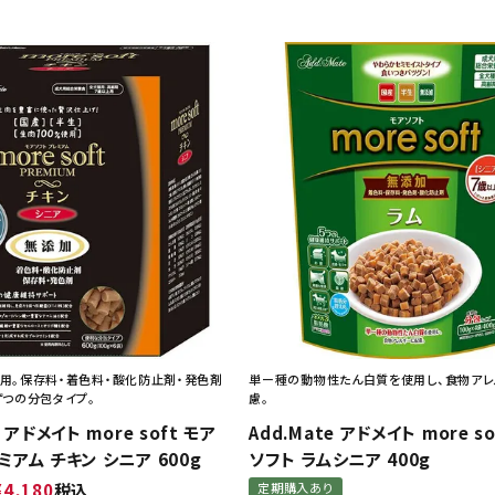
使用。保存料・着色料・酸化防止剤・発色剤
単ー種の動物性たん白質を使用し、食物ア
ずつの分包タイプ。
慮。
e アドメイト more soft モア
Add.Mate アドメイト more s
ミアム チキン シニア 600g
ソフト ラムシニア 400g
¥
4,180
税込
定期購入あり