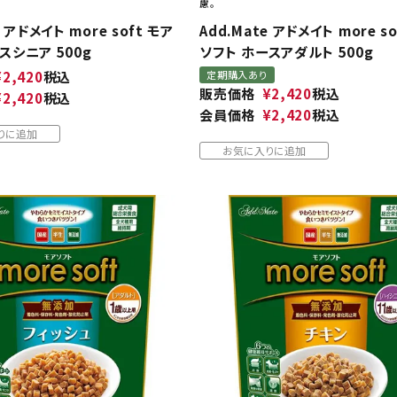
慮。
e アドメイト more soft モア
Add.Mate アドメイト more s
スシニア 500g
ソフト ホースアダルト 500g
¥
2,420
税込
定期購入あり
販売価格
¥
2,420
税込
¥
2,420
税込
会員価格
¥
2,420
税込
りに追加
お気に入りに追加