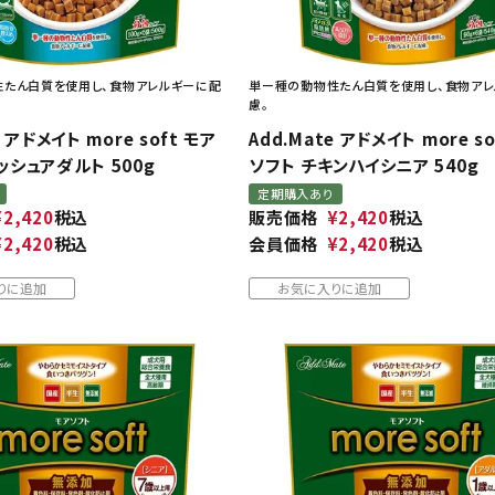
たん白質を使用し、食物アレルギーに配
単ー種の動物性たん白質を使用し、食物ア
慮。
e アドメイト more soft モア
Add.Mate アドメイト more s
ッシュアダルト 500g
ソフト チキンハイシニア 540g
定期購入あり
¥
2,420
税込
販売価格
¥
2,420
税込
¥
2,420
税込
会員価格
¥
2,420
税込
りに追加
お気に入りに追加