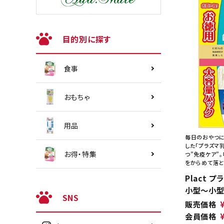
目的別に探す
食事
おもちゃ
用品
毎日のおやつに
した「プラズマ
お得・特集
つ”免疫ケア”
をからめて落と
Plact 
小型～小型犬
SNS
販売価格
会員価格