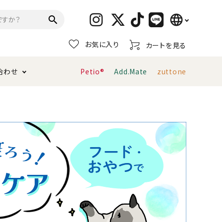
language
search
お気に入り
カートを見る
日本語
合わせ
Petio®
Add.Mate
zuttone
English
简体中文
トイレタリー・消臭剤
猫砂
ペティオ公式アプリ
お支払い方法・配送について
キャリーバッグ
おもちゃ
服・ウェア
首輪・ハーネス
デンタルおもちゃ