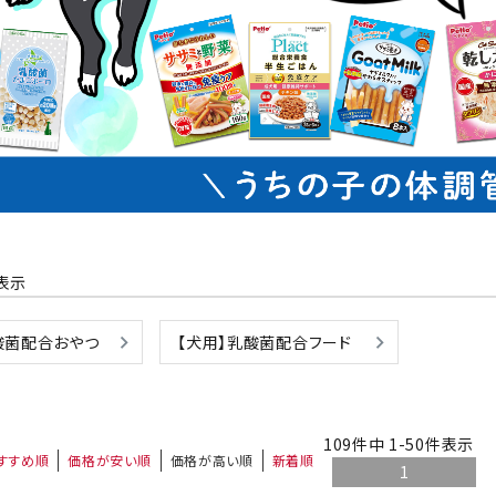
ト中にオススメ
まとめ買いでオトク！！
表示
酸菌配合おやつ
【犬用】乳酸菌配合フード
109
件中
1
-
50
件表示
すすめ順
価格が安い順
価格が高い順
新着順
1