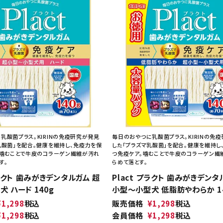
乳酸菌プラス。KIRINの免疫研究が発見
毎日のおやつに乳酸菌プラス。KIRINの免
乳酸菌」を配合。健康を維持し、免疫力を保
した「プラズマ乳酸菌」を配合。健康を維持し
。噛むことで牛皮のコラーゲン繊維が汚れ
つ免疫ケア。噛むことで牛皮のコラーゲン繊
す。
らめて落とす。
プラクト 歯みがきデンタルガム 超
Plact プラクト 歯みがきデンタ
 ハード 140g
小型～小型犬 低脂肪やわらか 1
¥
1,298
税込
販売価格
¥
1,298
税込
¥
1,298
税込
会員価格
¥
1,298
税込