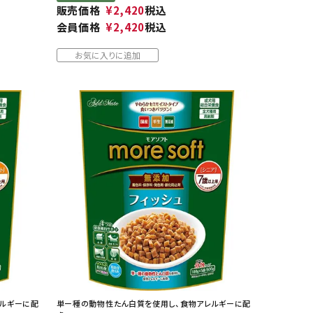
販売価格
¥
2,420
税込
会員価格
¥
2,420
税込
お気に入りに追加
レルギーに配
単ー種の動物性たん白質を使用し、食物アレルギーに配