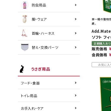
防虫用品
服・ウェア
単ー種の動物性
慮。
Add.Mat
首輪・ハーネス
ソフト フィ
定期購入あり
替え・交換パーツ
販売価格
会員価格
お気に入
うさぎ用品
フード・食器
トイレ用品
お手入れ・ケア