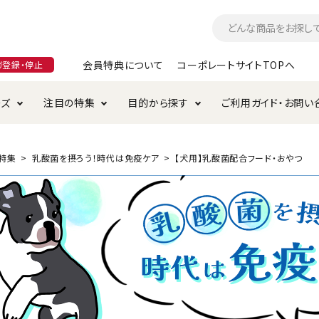
会員特典について
コーポレートサイトTOPへ
ガ登録・停止
ーズ
注目の特集
目的から探す
ご利用ガイド・お問い
つ
入れ・ケア用品
そのまま
加特集
特典について
お手入れ・ケア用品
トイレタリー・消臭剤
極上
けりぐるみ特集
ご注文方法について
特集
乳酸菌を摂ろう！時代は免疫ケア
【犬用】乳酸菌配合フード・おやつ
用のグレインフリー
ド・ハウス・マット
クル・ケージ・タワー
ラインショップ利用規約
サークル・ケージ
キャリーバッグ
・給水器
用品
防虫用品
服・ウェア
て遊ぶ
投げて遊ぶ
け用品
替え・交換パーツ
・元気草
夜のお散歩