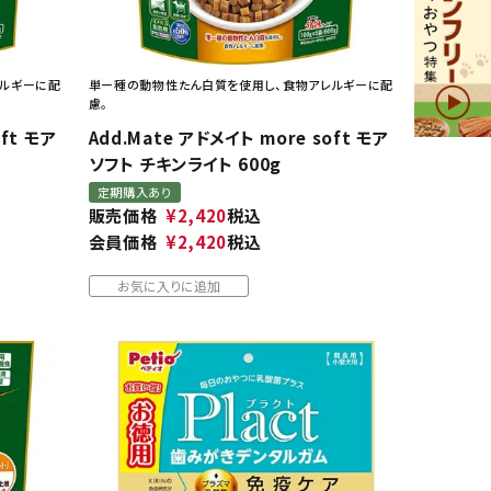
レルギーに配
単ー種の動物性たん白質を使用し、食物アレルギーに配
慮。
oft モア
Add.Mate アドメイト more soft モア
ソフト チキンライト 600g
定期購入あり
販売価格
¥
2,420
税込
会員価格
¥
2,420
税込
お気に入りに追加