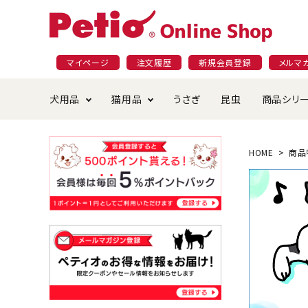
マイページ
注文履歴
新規会員登録
メルマ
犬用品
猫用品
うさぎ
昆虫
商品シリ
ドッグフード
ごはん・おやつ
プラクト
夜のお散歩特集
ショッピングガイド
おや
お手
素材
無添
会員
HOME
商品
国産フード&おやつ特集
穀物不使
ペットシーツ
ベッド・ハウス・マット
返品・交換について
ベッ
サー
オン
おもちゃ
食器・給水器
食器
防虫
じゃらして遊ぶ
引っ張っ
首輪・ハーネス・リード
替え・交換パーツ
しつ
アパレル
またたび