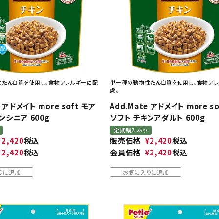
たん白質を使用し、食物アレルギーに配
単ー種の動物性たん白質を使用し、食物ア
慮。
e アドメイト more soft モア
Add.Mate アドメイト more s
ンシニア 600g
ソフト チキンアダルト 600g
定期購入あり
¥
2,420
税込
販売価格
¥
2,420
税込
¥
2,420
税込
会員価格
¥
2,420
税込
りに追加
お気に入りに追加