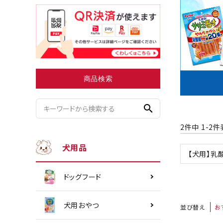
小型犬にオススメ
ダイエッ
商品検索
search
2
件中
1
-
2
件
犬用品
【犬用】乳
ドッグフード
犬用おやつ
並び替え
お