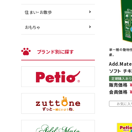
住まい・お散歩
おもちゃ
単ー種の動物性
ブランド別に探す
慮。
Add.Mat
ソフト チキ
定期購入あり
販売価格
会員価格
お気に入