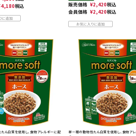
販売価格
¥
2,420
税込
¥
4,180
税込
会員価格
¥
2,420
税込
りに追加
お気に入りに追加
たん白質を使用し、食物アレルギーに配
単ー種の動物性たん白質を使用し、食物ア