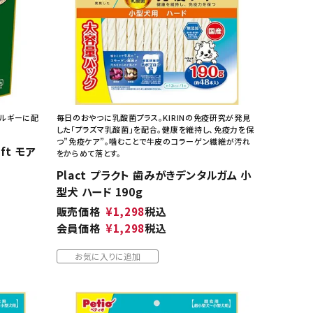
レルギーに配
毎日のおやつに乳酸菌プラス。KIRINの免疫研究が発見
した「プラズマ乳酸菌」を配合。健康を維持し、免疫力を保
つ”免疫ケア”。噛むことで牛皮のコラーゲン繊維が汚れ
oft モア
をからめて落とす。
Plact プラクト 歯みがきデンタルガム 小
型犬 ハード 190g
販売価格
¥
1,298
税込
会員価格
¥
1,298
税込
お気に入りに追加