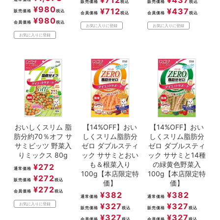
販売価格
税込
販売価格
税込
¥
980
¥
712
¥
437
販売価格
税込
会員価格
税込
会員価格
税込
¥
980
会員価格
税込
お気に入りに登録
お気に入りに登録
お気に入りに登録
おいしくスリム 脂
【14%OFF】おい
【14%OFF】おい
肪分約70％オフ サ
しくスリム脂肪分
しくスリム脂肪分
サミビッツ 野菜入
ゼロ ダブルスティ
ゼロ ダブルスティ
りミックス 80g
ック ササミとおい
ック ササミと14種
も＆根菜入り
の緑黄色野菜入
¥
272
通常価格
100g【本店限定特
100g【本店限定特
¥
272
販売価格
税込
価】
価】
¥
272
会員価格
税込
¥
382
¥
382
通常価格
通常価格
¥
327
¥
327
お気に入りに登録
販売価格
税込
販売価格
税込
¥
327
¥
327
会員価格
税込
会員価格
税込