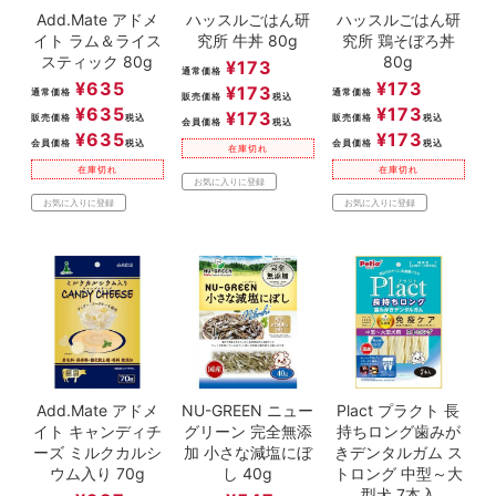
Add.Mate アドメ
ハッスルごはん研
ハッスルごはん研
イト ラム＆ライス
究所 牛丼 80g
究所 鶏そぼろ丼
スティック 80g
80g
¥
173
通常価格
¥
635
¥
173
¥
173
通常価格
通常価格
販売価格
税込
¥
635
¥
173
¥
173
販売価格
税込
販売価格
税込
会員価格
税込
¥
635
¥
173
会員価格
税込
会員価格
税込
在庫切れ
在庫切れ
在庫切れ
お気に入りに登録
お気に入りに登録
お気に入りに登録
Add.Mate アドメ
NU-GREEN ニュー
Plact プラクト 長
イト キャンディチ
グリーン 完全無添
持ちロング歯みが
ーズ ミルクカルシ
加 小さな減塩にぼ
きデンタルガム ス
ウム入り 70g
し 40g
トロング 中型～大
型犬 7本入