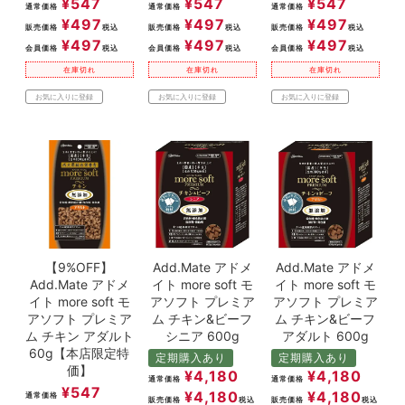
¥
547
¥
547
¥
547
通常価格
通常価格
通常価格
¥
497
¥
497
¥
497
販売価格
税込
販売価格
税込
販売価格
税込
¥
497
¥
497
¥
497
会員価格
税込
会員価格
税込
会員価格
税込
在庫切れ
在庫切れ
在庫切れ
お気に入りに登録
お気に入りに登録
お気に入りに登録
【9%OFF】
Add.Mate アドメ
Add.Mate アドメ
Add.Mate アドメ
イト more soft モ
イト more soft モ
イト more soft モ
アソフト プレミア
アソフト プレミア
アソフト プレミア
ム チキン&ビーフ
ム チキン&ビーフ
ム チキン アダルト
シニア 600g
アダルト 600g
60g【本店限定特
定期購入あり
定期購入あり
価】
¥
4,180
¥
4,180
通常価格
通常価格
¥
547
¥
4,180
¥
4,180
通常価格
販売価格
税込
販売価格
税込