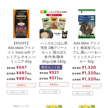
【9%OFF】
ハッスルごはん研
Add.Mate アドメ
Add.Mate アドメ
究所 3種アソート
イト 無添加プレミ
イト more soft プ
セット 鶏そぼろ
アム 鹿レバー＆ハ
レミアム チキン ハ
丼/牛丼/豚丼
ツ ミックスジャー
イシニア 60g
80g×3個 240g
キー 30g
¥
547
¥
1,320
限定セット品
通常価格
通常価格
¥
521
¥
497
¥
1,320
通常価格
販売価格
税込
販売価格
税込
¥
511
¥
497
¥
1,320
販売価格
税込
会員価格
税込
会員価格
税込
在庫切れ
在庫切れ
在庫切れ
お気に入りに登録
お気に入りに登録
お気に入りに登録