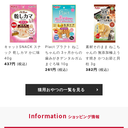
キャットSNACK スナ
Plact プラクト ねこ
素材そのまま ねこち
ック 乾しカマ かに味
ちゃんの 3ヶ月からの
ゃんの 無添加極上う
40g
歯みがきデンタルガム
す焼き かつお節と貝
437円
(税込)
まぐろ味 10g
柱 3g
261円
(税込)
382円
(税込)
猫用おやつの一覧を見る
Information
ショッピング情報