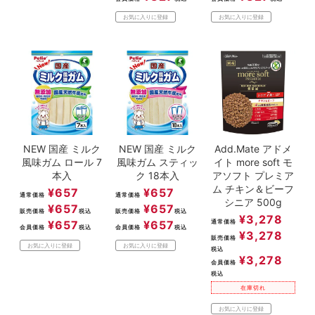
お気に入りに登録
お気に入りに登録
NEW 国産 ミルク
NEW 国産 ミルク
Add.Mate アドメ
風味ガム ロール 7
風味ガム スティッ
イト more soft モ
本入
ク 18本入
アソフト プレミア
ム チキン＆ビーフ
¥
657
¥
657
通常価格
通常価格
シニア 500g
¥
657
¥
657
販売価格
税込
販売価格
税込
¥
3,278
¥
657
¥
657
通常価格
会員価格
税込
会員価格
税込
¥
3,278
販売価格
お気に入りに登録
お気に入りに登録
税込
¥
3,278
会員価格
税込
在庫切れ
お気に入りに登録