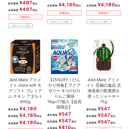
¥
497
¥
4,180
¥
4,180
販売価格
税込
会員価格
税込
会員価格
税込
¥
497
会員価格
税込
在庫切れ
在庫切れ
在庫切れ
お気に入りに登録
お気に入りに登録
お気に入りに登録
Add.Mate アドメ
【25%OFF！ひん
Add.Mate アドメ
イト more soft モ
やり特集】アクア
イト 至極の逸品 北
アソフト プレミア
ゼリー 4つのゼロ
海道産の蝦夷鹿を
ム チキン アダルト
りんご風味
使ったジャーキー
600g
16g×17個入【会員
75g
様限定】
¥
4,180
¥
547
通常価格
通常価格
¥
547
¥
4,180
¥
547
通常価格
販売価格
税込
販売価格
税込
¥
547
¥
547
¥
4,180
販売価格
税込
会員価格
税込
会員価格
税込
¥
410
会員価格
税込