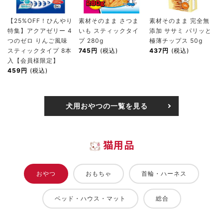
【25%OFF！ひんやり
素材そのまま さつま
素材そのまま 完全無
特集】アクアゼリー 4
いも スティックタイ
添加 ササミ パリッと
つのゼロ りんご風味
プ 280g
極薄チップス 50g
スティックタイプ 8本
745円
(税込)
437円
(税込)
入【会員様限定】
459円
(税込)
犬用おやつの一覧を見る
猫用品
おやつ
おもちゃ
首輪・ハーネス
ベッド・ハウス・マット
総合