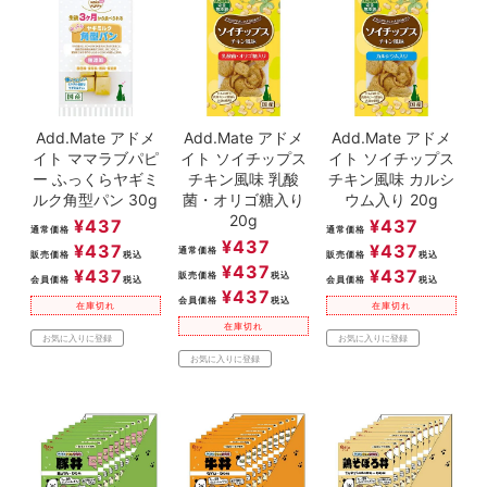
Add.Mate アドメ
Add.Mate アドメ
Add.Mate アドメ
イト ママラブパピ
イト ソイチップス
イト ソイチップス
ー ふっくらヤギミ
チキン風味 乳酸
チキン風味 カルシ
ルク角型パン 30g
菌・オリゴ糖入り
ウム入り 20g
20g
¥
437
¥
437
通常価格
通常価格
¥
437
¥
437
¥
437
通常価格
販売価格
税込
販売価格
税込
¥
437
¥
437
¥
437
販売価格
税込
会員価格
税込
会員価格
税込
¥
437
会員価格
税込
在庫切れ
在庫切れ
在庫切れ
お気に入りに登録
お気に入りに登録
お気に入りに登録