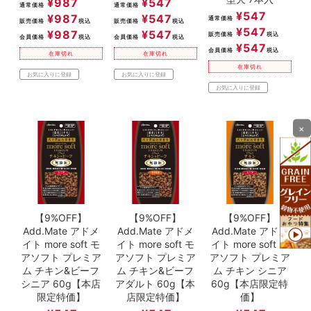
¥
987
¥
547
通常価格
通常価格
¥
547
¥
987
¥
547
通常価格
販売価格
税込
販売価格
税込
¥
547
¥
987
¥
547
販売価格
税込
会員価格
税込
会員価格
税込
¥
547
会員価格
税込
在庫切れ
在庫切れ
在庫切れ
お気に入りに登録
お気に入りに登録
お気に入りに登録
×
【9%OFF】
【9%OFF】
【9%OFF】
Add.Mate アドメ
Add.Mate アドメ
Add.Mate アドメ
イト more soft モ
イト more soft モ
イト more soft モ
アソフト プレミア
アソフト プレミア
アソフト プレミア
ム チキン&ビーフ
ム チキン&ビーフ
ム チキン シニア
シニア 60g【本店
アダルト 60g【本
60g【本店限定特
限定特価】
店限定特価】
価】