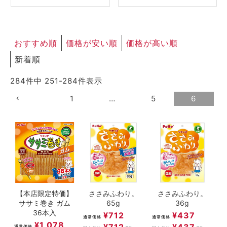
ACCOUNT MENU
ようこそ ゲスト 様
おすすめ順
価格が安い順
価格が高い順
meeting_room
person
ログイン
新規会員登録
新着順
284
件中
251
-
284
件表示
1
…
5
6
【本店限定特価】
ささみふわり。
ささみふわり。
ササミ巻き ガム
65g
36g
36本入
¥
712
¥
437
通常価格
通常価格
¥
1,078
¥
712
¥
437
通常価格