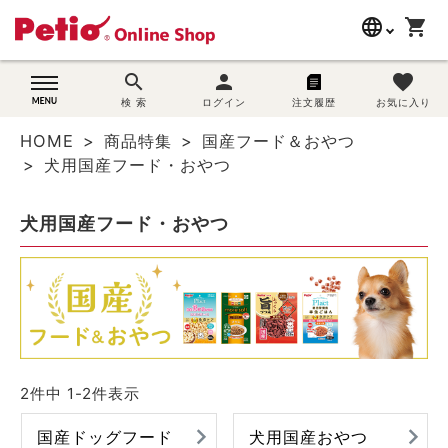
language
shopping_cart
search
search
person
favorite
wovn-lang-name
犬用品
検 索
ログイン
注文履歴
お気に入り
HOME
商品特集
国産フード＆おやつ
猫用品
犬用国産フード・おやつ
うさぎ用品
犬用国産フード・おやつ
ブランド別に探す
目的別に探す
SNS
2
件中
1
-
2
件表示
ご利用案内
国産ドッグフード
犬用国産おやつ