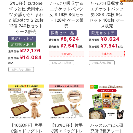
5%OFF】zuttone
たっぷり吸収する
たっぷり吸収する
ずっとね 犬用オム
エチケットパンツ
エチケットパンツ
ツ 介護から生まれ
女 S 16枚 8個セッ
男 SSS 20枚 8個
た紙おむつ S 20枚
ト 128枚 ケース販
セット 160枚 ケー
12個 240枚セット
売
ス販売
ケース販売
限定セット品
限定セット品
¥
8,624
¥
8,624
限定セット品
通常価格
通常価格
定期購入あり
¥
7,541
¥
7,541
販売価格
税込
販売価格
税込
¥
22,176
通常価格
在庫切れ
在庫切れ
¥
14,084
販売価格
お気に入りに登録
お気に入りに登録
税込
お気に入りに登録
【10%OFF】片手
【16%OFF】片手
ハッスルごはん研
で楽々ドッグトレ
で楽々ドッグトレ
究所 3種アソート