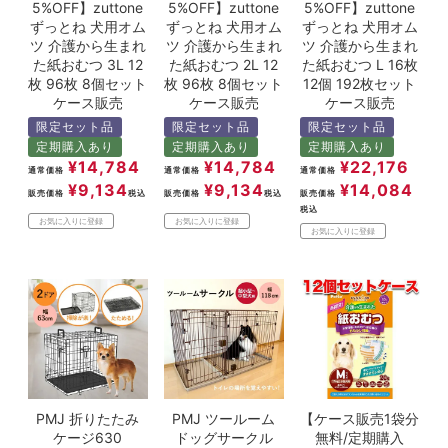
5%OFF】zuttone
5%OFF】zuttone
5%OFF】zuttone
ずっとね 犬用オム
ずっとね 犬用オム
ずっとね 犬用オム
ツ 介護から生まれ
ツ 介護から生まれ
ツ 介護から生まれ
た紙おむつ 3L 12
た紙おむつ 2L 12
た紙おむつ L 16枚
枚 96枚 8個セット
枚 96枚 8個セット
12個 192枚セット
ケース販売
ケース販売
ケース販売
限定セット品
限定セット品
限定セット品
定期購入あり
定期購入あり
定期購入あり
¥
14,784
¥
14,784
¥
22,176
通常価格
通常価格
通常価格
¥
9,134
¥
9,134
¥
14,084
販売価格
税込
販売価格
税込
販売価格
税込
お気に入りに登録
お気に入りに登録
お気に入りに登録
PMJ 折りたたみ
PMJ ツールーム
【ケース販売1袋分
ケージ630
ドッグサークル
無料/定期購入