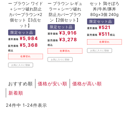
ー ブラウン ワイド
ー ブラウン レギュ
セット 鶏そぼろ
＋シーツ破れ防止
ラー＋シーツ破れ
丼/牛丼/豚丼
カバーブラウン×2
防止カバーブラウ
80g×3個 240g
個セット【3点セ
ン【2個セット】
限定セット品
ット】
¥
521
限定セット品
通常価格
¥
3,916
限定セット品
¥
511
通常価格
販売価格
税込
¥
5,984
¥
3,278
通常価格
販売価格
在庫切れ
¥
5,368
税込
販売価格
税込
お気に入りに登録
在庫切れ
在庫切れ
お気に入りに登録
お気に入りに登録
おすすめ順
価格が安い順
価格が高い順
新着順
24
件中
1
-
24
件表示