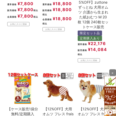
5%OFF】zuttone
¥
7,800
¥
18,800
通常価格
通常価格
ずっとね 犬用オム
¥
7,800
¥
18,800
販売価格
税込
販売価格
ツ 介護から生まれ
税込
¥
7,800
た紙おむつ M 20
会員価格
税込
¥
18,800
会員価格
枚 12個 240枚セッ
税込
お気に入りに登録
トケース販売
お気に入りに登録
限定セット品
定期購入あり
¥
22,176
通常価格
¥
14,084
販売価格
税込
お気に入りに登録
×
【ケース販売1袋分
【12%OFF】犬用
【12%OFF】犬用
無料/定期購入
オムツ フレス frais
オムツ フレス frais