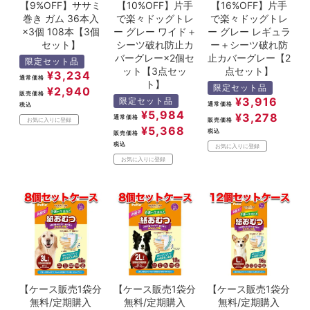
【9%OFF】ササミ
【10%OFF】片手
【16%OFF】片手
巻き ガム 36本入
で楽々ドッグトレ
で楽々ドッグトレ
×3個 108本【3個
ー グレー ワイド＋
ー グレー レギュラ
セット】
シーツ破れ防止カ
ー＋シーツ破れ防
バーグレー×2個セ
止カバーグレー【2
限定セット品
ット【3点セッ
点セット】
¥
3,234
通常価格
ト】
限定セット品
¥
2,940
販売価格
¥
3,916
限定セット品
通常価格
税込
¥
5,984
¥
3,278
通常価格
販売価格
お気に入りに登録
¥
5,368
税込
販売価格
税込
お気に入りに登録
お気に入りに登録
【ケース販売1袋分
【ケース販売1袋分
【ケース販売1袋分
無料/定期購入
無料/定期購入
無料/定期購入