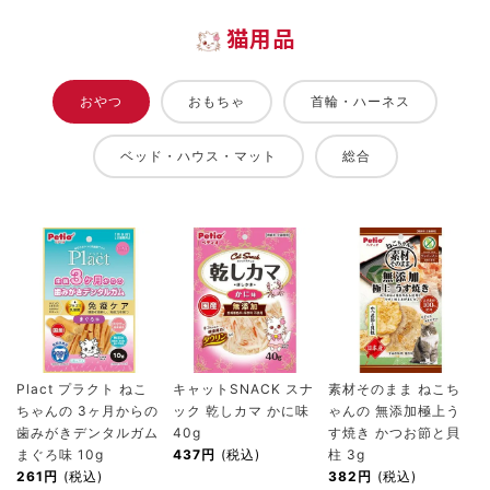
猫用品
おやつ
おもちゃ
首輪・ハーネス
ベッド・ハウス・マット
総合
Plact プラクト ねこ
キャットSNACK スナ
素材そのまま ねこち
ちゃんの 3ヶ月からの
ック 乾しカマ かに味
ゃんの 無添加極上う
歯みがきデンタルガム
40g
す焼き かつお節と貝
まぐろ味 10g
437円
(税込)
柱 3g
261円
(税込)
382円
(税込)