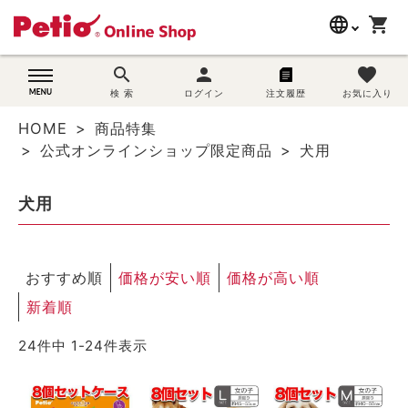
language
shopping_cart
search
search
person
favorite
wovn-lang-name
犬用品
検 索
ログイン
注文履歴
お気に入り
HOME
商品特集
猫用品
公式オンラインショップ限定商品
犬用
うさぎ用品
犬用
ブランド別に探す
おすすめ順
価格が安い順
価格が高い順
目的別に探す
新着順
SNS
24
件中
1
-
24
件表示
ご利用案内