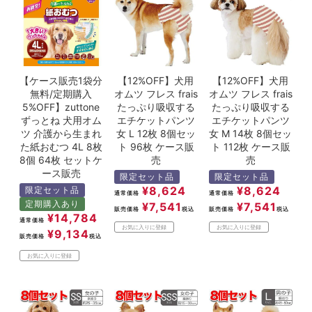
ACCOUNT MENU
ようこそ ゲスト 様
meeting_room
person
ログイン
新規会員登録
【ケース販売1袋分
【12%OFF】犬用
【12%OFF】犬用
無料/定期購入
オムツ フレス frais
オムツ フレス frais
5%OFF】zuttone
たっぷり吸収する
たっぷり吸収する
ずっとね 犬用オム
エチケットパンツ
エチケットパンツ
ツ 介護から生まれ
女 L 12枚 8個セッ
女 M 14枚 8個セッ
た紙おむつ 4L 8枚
ト 96枚 ケース販
ト 112枚 ケース販
8個 64枚 セットケ
売
売
ース販売
限定セット品
限定セット品
¥
8,624
¥
8,624
限定セット品
通常価格
通常価格
定期購入あり
¥
7,541
¥
7,541
販売価格
税込
販売価格
税込
¥
14,784
通常価格
お気に入りに登録
お気に入りに登録
¥
9,134
販売価格
税込
お気に入りに登録