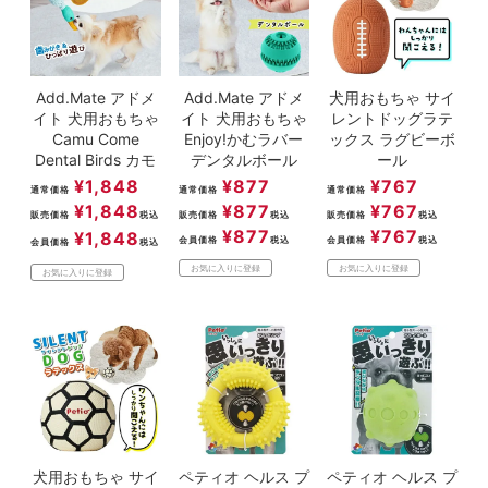
Add.Mate アドメ
Add.Mate アドメ
犬用おもちゃ サイ
イト 犬用おもちゃ
イト 犬用おもちゃ
レントドッグラテ
Camu Come
Enjoy!かむラバー
ックス ラグビーボ
Dental Birds カモ
デンタルボール
ール
¥
1,848
¥
877
¥
767
通常価格
通常価格
通常価格
¥
1,848
¥
877
¥
767
販売価格
税込
販売価格
税込
販売価格
税込
¥
877
¥
767
¥
1,848
会員価格
税込
会員価格
税込
会員価格
税込
お気に入りに登録
お気に入りに登録
お気に入りに登録
犬用おもちゃ サイ
ペティオ ヘルス プ
ペティオ ヘルス プ