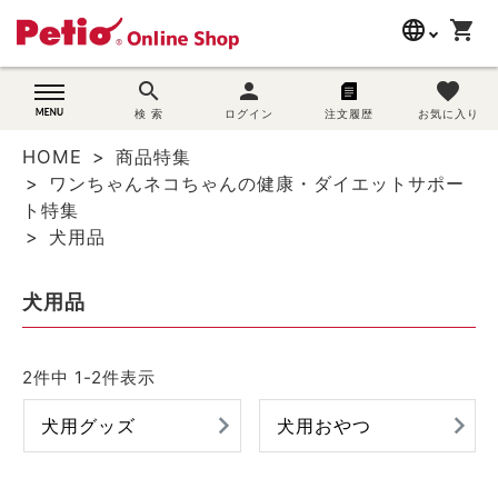
language
shopping_cart
search
search
person
favorite
wovn-lang-name
犬用品
検 索
ログイン
注文履歴
お気に入り
HOME
商品特集
猫用品
ワンちゃんネコちゃんの健康・ダイエットサポー
ト特集
うさぎ用品
犬用品
ブランド別に探す
犬用品
目的別に探す
2
件中
1
-
2
件表示
SNS
犬用グッズ
犬用おやつ
ご利用案内