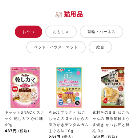
猫用品
おやつ
おもちゃ
首輪・ハーネス
ベッド・ハウス・マット
総合
キャットSNACK スナ
Plact プラクト ねこ
素材そのまま ねこち
ック 乾しカマ かに味
ちゃんの 3ヶ月からの
ゃんの 無添加極上う
40g
歯みがきデンタルガム
す焼き かつお節と貝
437円
(税込)
まぐろ味 10g
柱 3g
261円
(税込)
382円
(税込)