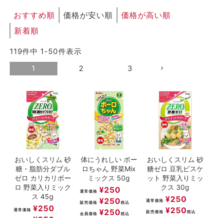
ACCOUNT MENU
おすすめ順
価格が安い順
価格が高い順
ようこそ ゲスト 様
新着順
meeting_room
person
ログイン
新規会員登録
119
件中
1
-
50
件表示
1
2
3
おいしくスリム 砂
体にうれしい ボー
おいしくスリム 砂
糖・脂肪分ダブル
ロちゃん 野菜Mix
糖ゼロ 豆乳ビスケ
ゼロ カリカリボー
ミックス 50g
ット 野菜入りミッ
ロ 野菜入りミック
クス 30g
¥
250
通常価格
ス 45g
¥
250
¥
250
通常価格
販売価格
税込
¥
250
¥
250
通常価格
¥
250
販売価格
税込
会員価格
税込