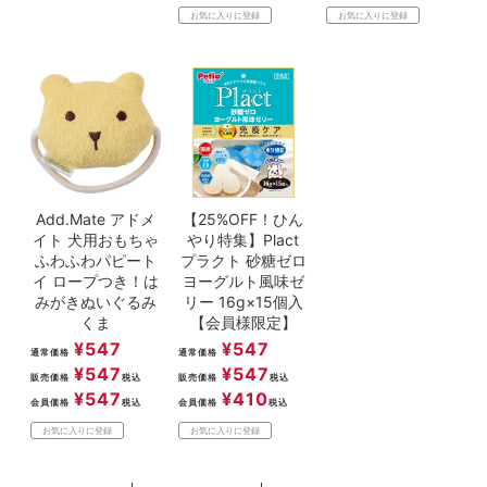
お気に入りに登録
お気に入りに登録
Add.Mate アドメ
【25%OFF！ひん
イト 犬用おもちゃ
やり特集】Plact
ふわふわパピート
プラクト 砂糖ゼロ
イ ロープつき！は
ヨーグルト風味ゼ
みがきぬいぐるみ
リー 16g×15個入
くま
【会員様限定】
¥
547
¥
547
通常価格
通常価格
¥
547
¥
547
販売価格
税込
販売価格
税込
¥
547
¥
410
会員価格
税込
会員価格
税込
お気に入りに登録
お気に入りに登録