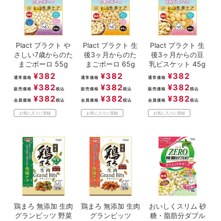
Plact プラクト や
Plact プラクト 生
Plact プラクト 生
さしい7歳からのた
後3ヶ月からのた
後3ヶ月からの豆
まごボーロ 55g
まごボーロ 65g
乳ビスケット 45g
¥
382
¥
382
¥
382
通常価格
通常価格
通常価格
¥
382
¥
382
¥
382
販売価格
税込
販売価格
税込
販売価格
税込
¥
382
¥
382
¥
382
会員価格
税込
会員価格
税込
会員価格
税込
お気に入りに登録
お気に入りに登録
お気に入りに登録
鶏まろ 無添加 生肉
鶏まろ 無添加 生肉
おいしくスリム 砂
グランビッツ 野菜
グランビッツ
糖・脂肪分ダブル