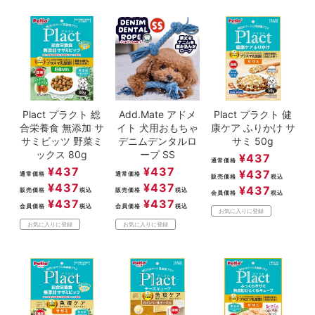
Plact プラクト 総
Add.Mate アドメ
Plact プラクト 健
合栄養食 無添加 サ
イト 犬用おもちゃ
康ケア ふりかけ サ
サミビッツ 野菜ミ
デニムデンタルロ
サミ 50g
ックス 80g
ープ SS
¥
437
通常価格
¥
437
¥
437
¥
437
通常価格
通常価格
販売価格
税込
¥
437
¥
437
¥
437
販売価格
税込
販売価格
税込
会員価格
税込
¥
437
¥
437
会員価格
税込
会員価格
税込
お気に入りに登録
お気に入りに登録
お気に入りに登録