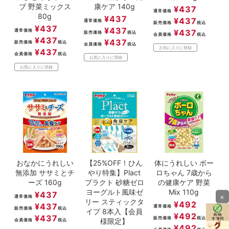
ブ 野菜ミックス
康ケア 140g
¥
437
通常価格
80g
¥
437
¥
437
通常価格
販売価格
税込
¥
437
¥
437
通常価格
¥
437
販売価格
税込
会員価格
税込
¥
437
¥
437
販売価格
税込
会員価格
税込
お気に入りに登録
¥
437
会員価格
税込
お気に入りに登録
お気に入りに登録
おなかにうれしい
【25%OFF！ひん
体にうれしい ボー
無添加 ササミとチ
やり特集】Plact
ロちゃん 7歳から
ーズ 160g
プラクト 砂糖ゼロ
の健康ケア 野菜
ヨーグルト風味ゼ
Mix 110g
¥
437
×
通常価格
リー スティックタ
¥
492
¥
437
通常価格
販売価格
税込
イプ 8本入【会員
¥
492
¥
437
販売価格
税込
様限定】
会員価格
税込
¥
492