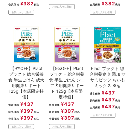
¥
382
¥
382
会員価格
税込
会員価格
税込
お気に入りに登録
お気に入りに登録
お気に入りに登録
【9%OFF】Plact
【9%OFF】Plact
Plact プラクト 総
プラクト 総合栄養
プラクト 総合栄養
合栄養食 無添加 サ
食 半生ごはん 成犬
食 半生ごはん シニ
サミビッツ おいも
用健康サポート
ア犬用健康サポー
ミックス 80g
125g【本店限定特
ト 125g【本店限
¥
437
通常価格
価】
定特価】
¥
437
販売価格
税込
¥
437
¥
437
通常価格
通常価格
¥
437
会員価格
税込
¥
397
¥
397
販売価格
税込
販売価格
税込
お気に入りに登録
¥
397
¥
397
会員価格
税込
会員価格
税込
お気に入りに登録
お気に入りに登録