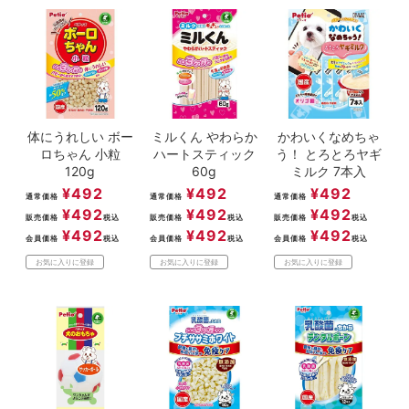
体にうれしい ボー
ミルくん やわらか
かわいくなめちゃ
ロちゃん 小粒
ハートスティック
う！ とろとろヤギ
120g
60g
ミルク 7本入
¥
492
¥
492
¥
492
通常価格
通常価格
通常価格
¥
492
¥
492
¥
492
販売価格
税込
販売価格
税込
販売価格
税込
¥
492
¥
492
¥
492
会員価格
税込
会員価格
税込
会員価格
税込
お気に入りに登録
お気に入りに登録
お気に入りに登録