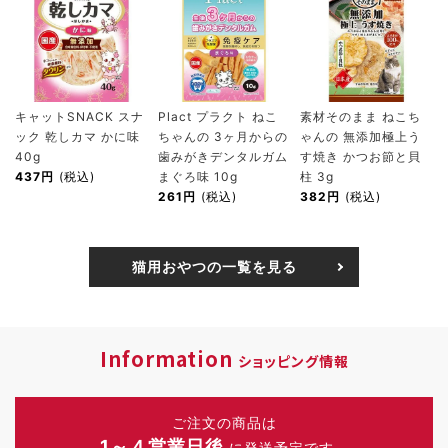
キャットSNACK スナ
Plact プラクト ねこ
素材そのまま ねこち
ック 乾しカマ かに味
ちゃんの 3ヶ月からの
ゃんの 無添加極上う
40g
歯みがきデンタルガム
す焼き かつお節と貝
437円
(税込)
まぐろ味 10g
柱 3g
261円
(税込)
382円
(税込)
猫用おやつの一覧を見る
Information
ショッピング情報
ご注文の商品は
1～４営業日後
に発送予定です。