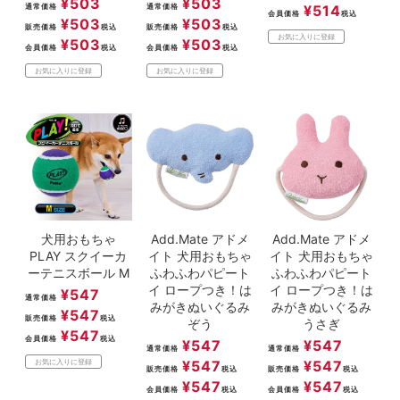
¥
503
¥
503
通常価格
通常価格
¥
514
会員価格
税込
¥
503
¥
503
販売価格
税込
販売価格
税込
お気に入りに登録
¥
503
¥
503
会員価格
税込
会員価格
税込
お気に入りに登録
お気に入りに登録
犬用おもちゃ
Add.Mate アドメ
Add.Mate アドメ
PLAY スクイーカ
イト 犬用おもちゃ
イト 犬用おもちゃ
ーテニスボール M
ふわふわパピート
ふわふわパピート
イ ロープつき！は
イ ロープつき！は
¥
547
通常価格
みがきぬいぐるみ
みがきぬいぐるみ
¥
547
販売価格
税込
ぞう
うさぎ
¥
547
会員価格
税込
¥
547
¥
547
通常価格
通常価格
¥
547
¥
547
お気に入りに登録
販売価格
税込
販売価格
税込
¥
547
¥
547
会員価格
税込
会員価格
税込