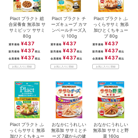
Plact プラクト 総
Plact プラクト チ
Plact プラクト ふ
合栄養食 無添加 サ
ーズキューブ カマ
っくらササミ 無添
サミビッツ ササミ
ンベールチーズ入
加ひとくちキュー
80g
り 100g
ブ 80g
¥
437
¥
437
¥
437
通常価格
通常価格
通常価格
¥
437
¥
437
¥
437
販売価格
税込
販売価格
税込
販売価格
税込
¥
437
¥
437
¥
437
会員価格
税込
会員価格
税込
会員価格
税込
お気に入りに登録
お気に入りに登録
お気に入りに登録
Plact プラクト ふ
おなかにうれしい
おなかにうれしい
っくらササミ 無添
無添加 ササミとチ
無添加 ササミと野
加ひとくちキュー
ーズ 7歳からの健
菜 160g