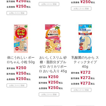
¥
250
¥
250
販売価格
税込
会員価格
税込
お気に入りに登録
¥
250
会員価格
税込
お気に入りに登録
お気に入りに登録
体にうれしい ボー
おいしくスリム 砂
乳酸菌のちから ス
ロちゃん 小粒 50g
糖・脂肪分ダブル
ティックタイプ
ゼロ カリカリボー
40g
¥
250
通常価格
ロ おいも入り 45g
¥
272
¥
250
通常価格
販売価格
税込
¥
250
¥
272
¥
250
通常価格
販売価格
税込
会員価格
税込
¥
250
¥
272
販売価格
税込
会員価格
税込
お気に入りに登録
¥
250
会員価格
税込
お気に入りに登録
お気に入りに登録