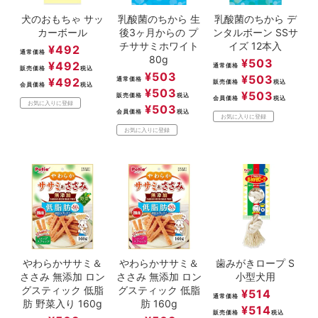
犬のおもちゃ サッ
乳酸菌のちから 生
乳酸菌のちから デ
カーボール
後3ヶ月からの プ
ンタルボーン SSサ
チササミホワイト
イズ 12本入
¥
492
通常価格
80g
¥
503
¥
492
通常価格
販売価格
税込
¥
503
¥
503
¥
492
通常価格
販売価格
税込
会員価格
税込
¥
503
¥
503
販売価格
税込
会員価格
税込
お気に入りに登録
¥
503
会員価格
税込
お気に入りに登録
お気に入りに登録
やわらかササミ＆
やわらかササミ＆
歯みがきロープ S
ささみ 無添加 ロン
ささみ 無添加 ロン
小型犬用
グスティック 低脂
グスティック 低脂
¥
514
通常価格
肪 野菜入り 160g
肪 160g
¥
514
販売価格
税込