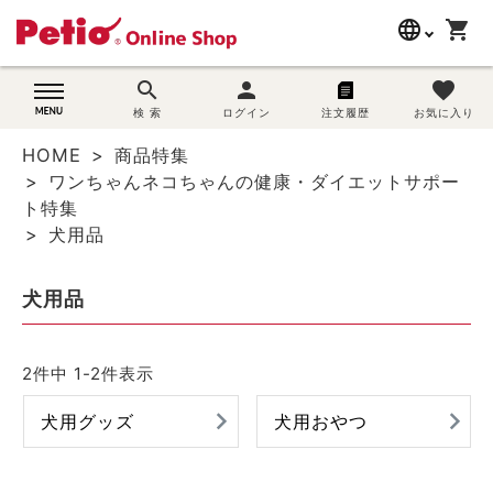
language
shopping_cart
search
search
person
favorite
wovn-lang-name
犬用品
検 索
ログイン
注文履歴
お気に入り
HOME
商品特集
猫用品
ワンちゃんネコちゃんの健康・ダイエットサポー
ト特集
うさぎ用品
犬用品
ブランド別に探す
犬用品
目的別に探す
2
件中
1
-
2
件表示
SNS
犬用グッズ
犬用おやつ
ご利用案内