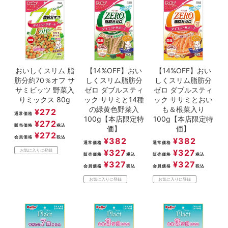
おいしくスリム 脂
【14%OFF】おい
【14%OFF】おい
肪分約70％オフ サ
しくスリム脂肪分
しくスリム脂肪分
サミビッツ 野菜入
ゼロ ダブルスティ
ゼロ ダブルスティ
りミックス 80g
ック ササミと14種
ック ササミとおい
の緑黄色野菜入
も＆根菜入り
¥
272
通常価格
100g【本店限定特
100g【本店限定特
¥
272
販売価格
税込
価】
価】
¥
272
会員価格
税込
¥
382
¥
382
通常価格
通常価格
¥
327
¥
327
お気に入りに登録
販売価格
税込
販売価格
税込
¥
327
¥
327
会員価格
税込
会員価格
税込
お気に入りに登録
お気に入りに登録