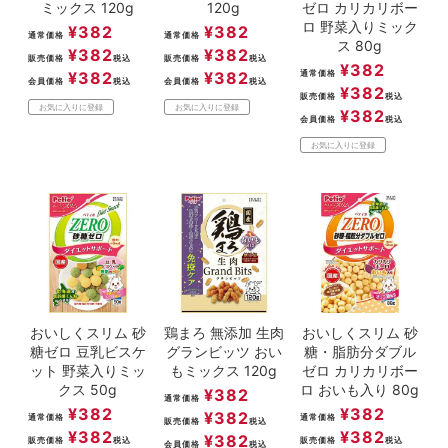
ミックス 120g
120g
ゼロ カリカリボー
ロ 野菜入りミック
¥
382
¥
382
通常価格
通常価格
ス 80g
¥
382
¥
382
販売価格
税込
販売価格
税込
¥
382
¥
382
¥
382
通常価格
会員価格
税込
会員価格
税込
¥
382
販売価格
税込
お気に入りに登録
お気に入りに登録
¥
382
会員価格
税込
お気に入りに登録
おいしくスリム 砂
鶏まろ 無添加 生肉
おいしくスリム 砂
糖ゼロ 豆乳ビスケ
グランビッツ おい
糖・脂肪分ダブル
ット 野菜入りミッ
もミックス 120g
ゼロ カリカリボー
クス 50g
ロ おいも入り 80g
¥
382
通常価格
¥
382
¥
382
¥
382
通常価格
通常価格
販売価格
税込
¥
382
¥
382
¥
382
販売価格
税込
販売価格
税込
会員価格
税込