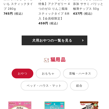
いも スティックタイ
特集】アクアゼリー 4
添加 ササミ パリッと
プ 280g
つのゼロ りんご風味
極薄チップス 50g
745円
(税込)
スティックタイプ 8本
437円
(税込)
入【会員様限定】
459円
(税込)
犬用おやつの一覧を見る
猫用品
おやつ
おもちゃ
首輪・ハーネス
ベッド・ハウス・マット
総合