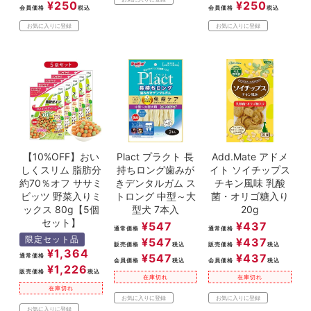
¥
250
¥
250
会員価格
税込
会員価格
税込
お気に入りに登録
お気に入りに登録
【10%OFF】おい
Plact プラクト 長
Add.Mate アドメ
しくスリム 脂肪分
持ちロング歯みが
イト ソイチップス
約70％オフ ササミ
きデンタルガム ス
チキン風味 乳酸
ビッツ 野菜入りミ
トロング 中型～大
菌・オリゴ糖入り
ックス 80g【5個
型犬 7本入
20g
セット】
¥
547
¥
437
通常価格
通常価格
限定セット品
¥
547
¥
437
販売価格
税込
販売価格
税込
¥
1,364
¥
547
¥
437
通常価格
会員価格
税込
会員価格
税込
¥
1,226
販売価格
税込
在庫切れ
在庫切れ
在庫切れ
お気に入りに登録
お気に入りに登録
お気に入りに登録