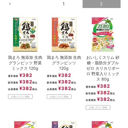
1
2
ACCOUNT MENU
ようこそ ゲスト 様
meeting_room
person
ログイン
新規会員登録
鶏まろ 無添加 生肉
鶏まろ 無添加 生肉
おいしくスリム 砂
グランビッツ 野菜
グランビッツ
糖・脂肪分ダブル
ミックス 120g
120g
ゼロ カリカリボー
ロ 野菜入りミック
¥
382
¥
382
通常価格
通常価格
ス 80g
¥
382
¥
382
販売価格
税込
販売価格
税込
¥
382
¥
382
¥
382
通常価格
会員価格
税込
会員価格
税込
¥
382
販売価格
税込
お気に入りに登録
お気に入りに登録
¥
382
会員価格
税込
お気に入りに登録