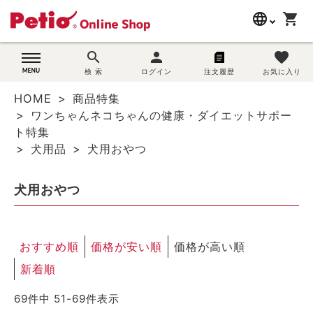
language
shopping_cart
search
search
person
favorite
wovn-lang-name
犬用品
検 索
ログイン
注文履歴
お気に入り
HOME
商品特集
猫用品
ワンちゃんネコちゃんの健康・ダイエットサポー
ト特集
うさぎ用品
犬用品
犬用おやつ
ブランド別に探す
犬用おやつ
目的別に探す
おすすめ順
価格が安い順
価格が高い順
SNS
新着順
ご利用案内
69
件中
51
-
69
件表示