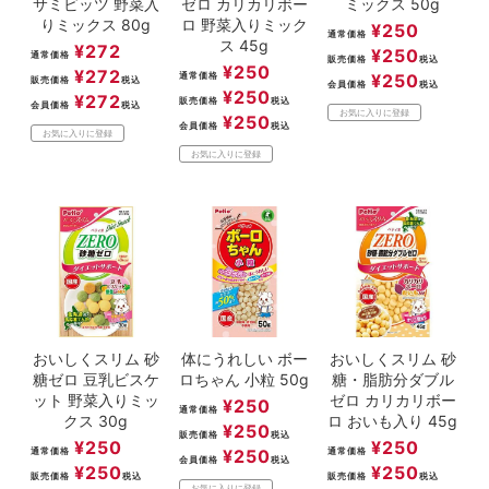
サミビッツ 野菜入
ゼロ カリカリボー
ミックス 50g
りミックス 80g
ロ 野菜入りミック
¥
250
通常価格
ス 45g
¥
272
¥
250
通常価格
販売価格
税込
¥
250
¥
272
通常価格
¥
250
販売価格
税込
会員価格
税込
¥
250
¥
272
販売価格
税込
会員価格
税込
お気に入りに登録
¥
250
会員価格
税込
お気に入りに登録
お気に入りに登録
おいしくスリム 砂
体にうれしい ボー
おいしくスリム 砂
糖ゼロ 豆乳ビスケ
ロちゃん 小粒 50g
糖・脂肪分ダブル
ット 野菜入りミッ
ゼロ カリカリボー
¥
250
通常価格
クス 30g
ロ おいも入り 45g
¥
250
販売価格
税込
¥
250
¥
250
通常価格
¥
250
通常価格
会員価格
税込
¥
250
¥
250
販売価格
税込
販売価格
税込
お気に入りに登録