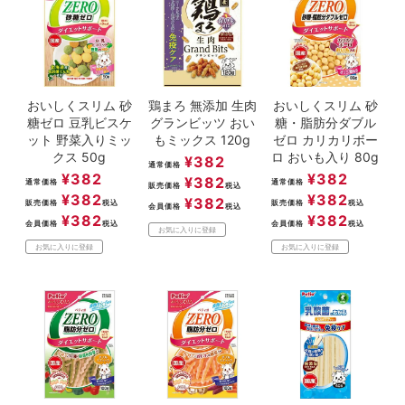
おいしくスリム 砂
鶏まろ 無添加 生肉
おいしくスリム 砂
糖ゼロ 豆乳ビスケ
グランビッツ おい
糖・脂肪分ダブル
ット 野菜入りミッ
もミックス 120g
ゼロ カリカリボー
クス 50g
ロ おいも入り 80g
¥
382
通常価格
¥
382
¥
382
¥
382
通常価格
通常価格
販売価格
税込
¥
382
¥
382
¥
382
販売価格
税込
販売価格
税込
会員価格
税込
¥
382
¥
382
会員価格
税込
会員価格
税込
お気に入りに登録
お気に入りに登録
お気に入りに登録