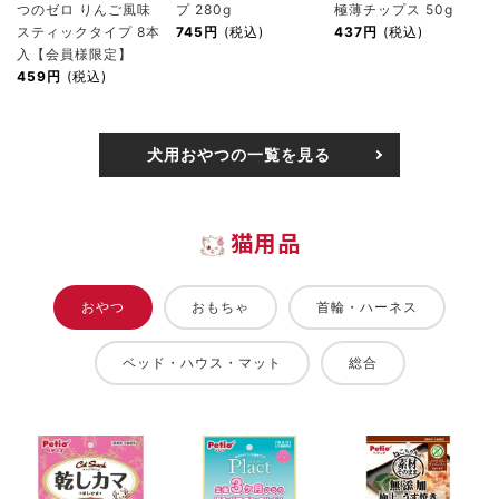
つのゼロ りんご風味
プ 280g
極薄チップス 50g
スティックタイプ 8本
745円
(税込)
437円
(税込)
入【会員様限定】
459円
(税込)
犬用おやつの一覧を見る
猫用品
おやつ
おもちゃ
首輪・ハーネス
ベッド・ハウス・マット
総合