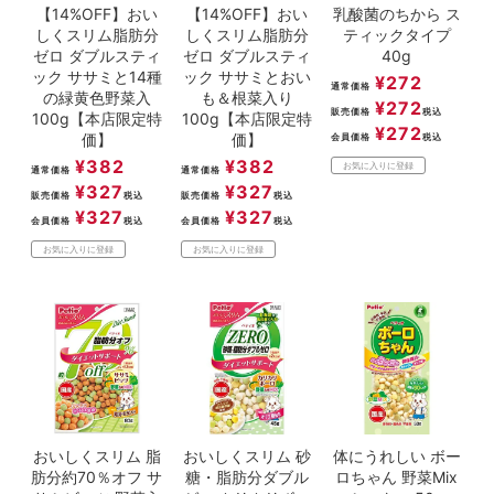
【14%OFF】おい
【14%OFF】おい
乳酸菌のちから ス
しくスリム脂肪分
しくスリム脂肪分
ティックタイプ
ゼロ ダブルスティ
ゼロ ダブルスティ
40g
ック ササミと14種
ック ササミとおい
¥
272
通常価格
の緑黄色野菜入
も＆根菜入り
¥
272
販売価格
税込
100g【本店限定特
100g【本店限定特
¥
272
価】
価】
会員価格
税込
¥
382
¥
382
お気に入りに登録
通常価格
通常価格
¥
327
¥
327
販売価格
税込
販売価格
税込
¥
327
¥
327
会員価格
税込
会員価格
税込
お気に入りに登録
お気に入りに登録
おいしくスリム 脂
おいしくスリム 砂
体にうれしい ボー
肪分約70％オフ サ
糖・脂肪分ダブル
ロちゃん 野菜Mix