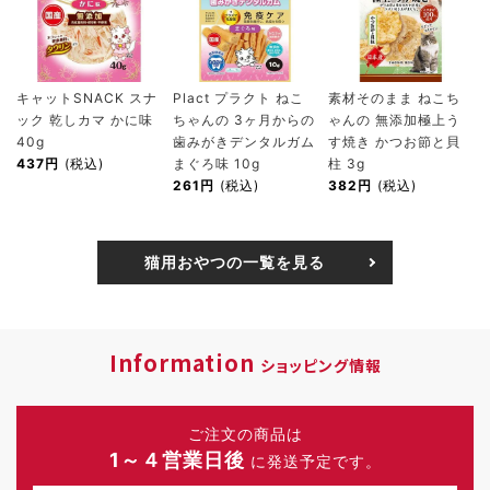
キャットSNACK スナ
Plact プラクト ねこ
素材そのまま ねこち
ック 乾しカマ かに味
ちゃんの 3ヶ月からの
ゃんの 無添加極上う
40g
歯みがきデンタルガム
す焼き かつお節と貝
437円
(税込)
まぐろ味 10g
柱 3g
261円
(税込)
382円
(税込)
猫用おやつの一覧を見る
Information
ショッピング情報
ご注文の商品は
1～４営業日後
に発送予定です。