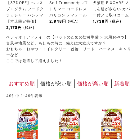
【37%OFF】ヘルス
Self Trimmer セルフ
犬猫用 FIXCARE ノ
ACCOUNT MENU
プログラム フードク
トリマー コードレス
ミを逃がさない カバ
ようこそ ゲスト 様
ラッシャー ハンディ
バリカン ディテール
ー付ノミ取りコーム
【本店限定特価】
2,948円
(税込)
1,738円
(税込)
2,178円
(税込)
meeting_room
person
ログイン
新規会員登録
ペティオ｜アドメイトの【ペットのための防災準備 > 犬用おやつ】
台風や地震など、もしもの時に…備えは大丈夫ですか？…
おもちゃ・おやつ・トイレタリー・首輪・リード・ハーネス・キャリ
ーなど
ここでは厳選して揃えました！
おすすめ順
価格が安い順
価格が高い順
新着順
49
件中
1
-
49
件表示