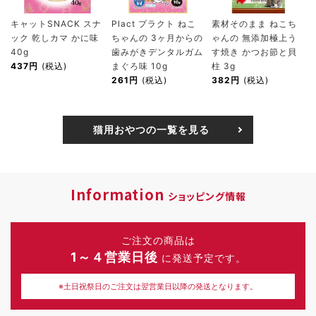
キャットSNACK スナ
Plact プラクト ねこ
素材そのまま ねこち
ック 乾しカマ かに味
ちゃんの 3ヶ月からの
ゃんの 無添加極上う
40g
歯みがきデンタルガム
す焼き かつお節と貝
437円
(税込)
まぐろ味 10g
柱 3g
261円
(税込)
382円
(税込)
猫用おやつの一覧を見る
Information
ショッピング情報
ご注文の商品は
1～４営業日後
に発送予定です。
※土日祝祭日のご注文は翌営業日以降の発送となります。