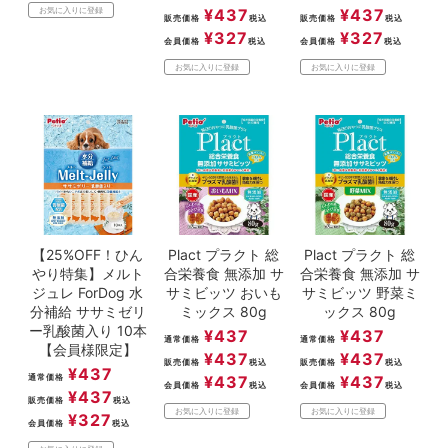
¥
437
¥
437
お気に入りに登録
販売価格
税込
販売価格
税込
¥
327
¥
327
会員価格
税込
会員価格
税込
お気に入りに登録
お気に入りに登録
【25%OFF！ひん
Plact プラクト 総
Plact プラクト 総
やり特集】メルト
合栄養食 無添加 サ
合栄養食 無添加 サ
ジュレ ForDog 水
サミビッツ おいも
サミビッツ 野菜ミ
分補給 ササミゼリ
ミックス 80g
ックス 80g
ー乳酸菌入り 10本
¥
437
¥
437
通常価格
通常価格
【会員様限定】
¥
437
¥
437
販売価格
税込
販売価格
税込
¥
437
通常価格
¥
437
¥
437
会員価格
税込
会員価格
税込
¥
437
販売価格
税込
お気に入りに登録
お気に入りに登録
¥
327
会員価格
税込