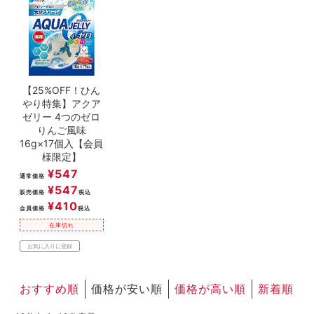
【25%OFF！ひん
やり特集】アクア
ゼリー 4つのゼロ
りんご風味
16g×17個入【会員
様限定】
¥
547
通常価格
¥
547
販売価格
税込
¥
410
会員価格
税込
在庫切れ
お気に入りに登録
おすすめ順
価格が安い順
価格が高い順
新着順