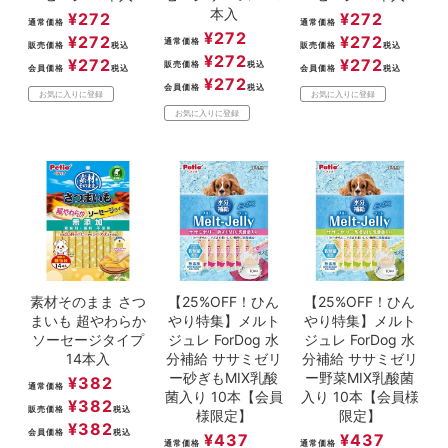
本入
¥
272
¥
272
通常価格
通常価格
¥
272
¥
272
¥
272
通常価格
販売価格
税込
販売価格
税込
¥
272
¥
272
¥
272
販売価格
税込
会員価格
税込
会員価格
税込
¥
272
会員価格
税込
お気に入りに登録
お気に入りに登録
お気に入りに登録
素材そのまま さつ
【25%OFF！ひん
【25%OFF！ひん
まいも 超やわらか
やり特集】メルト
やり特集】メルト
ソーセージタイプ
ジュレ ForDog 水
ジュレ ForDog 水
14本入
分補給 ササミゼリ
分補給 ササミゼリ
ー砂ぎもMIX乳酸
ー野菜MIX乳酸菌
¥
382
通常価格
菌入り 10本【会員
入り 10本【会員様
¥
382
販売価格
税込
様限定】
限定】
¥
382
会員価格
税込
¥
437
¥
437
通常価格
通常価格