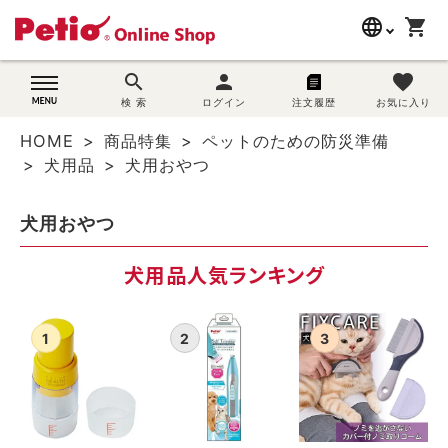
language
shopping_cart
search
search
person
favorite
wovn-lang-name
犬用品
検 索
ログイン
注文履歴
お気に入り
HOME
商品特集
ペットのための防災準備
猫用品
犬用品
犬用おやつ
うさぎ用品
犬用おやつ
ブランド別に探す
犬用品人気ランキング
目的別に探す
SNS
ご利用案内