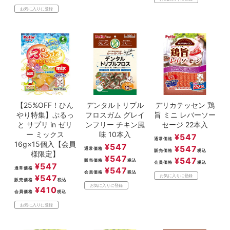
お気に入りに登録
【25%OFF！ひん
デンタルトリプル
デリカテッセン 鶏
やり特集】ぷるっ
フロスガム グレイ
旨 ミニ レバーソー
と サプリ in ゼリ
ンフリー チキン風
セージ 22本入
ー ミックス
味 10本入
¥
547
通常価格
16g×15個入【会員
¥
547
¥
547
通常価格
販売価格
税込
様限定】
¥
547
¥
547
販売価格
税込
会員価格
税込
¥
547
通常価格
¥
547
会員価格
税込
¥
547
お気に入りに登録
販売価格
税込
お気に入りに登録
¥
410
会員価格
税込
お気に入りに登録