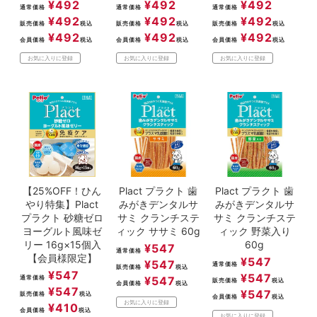
¥
492
¥
492
¥
492
通常価格
通常価格
通常価格
¥
492
¥
492
¥
492
販売価格
税込
販売価格
税込
販売価格
税込
¥
492
¥
492
¥
492
会員価格
税込
会員価格
税込
会員価格
税込
お気に入りに登録
お気に入りに登録
お気に入りに登録
【25%OFF！ひん
Plact プラクト 歯
Plact プラクト 歯
やり特集】Plact
みがきデンタルサ
みがきデンタルサ
プラクト 砂糖ゼロ
サミ クランチステ
サミ クランチステ
ヨーグルト風味ゼ
ィック ササミ 60g
ィック 野菜入り
リー 16g×15個入
60g
¥
547
通常価格
【会員様限定】
¥
547
¥
547
通常価格
販売価格
税込
¥
547
¥
547
通常価格
¥
547
販売価格
税込
会員価格
税込
¥
547
¥
547
販売価格
税込
会員価格
税込
お気に入りに登録
¥
410
会員価格
税込
お気に入りに登録