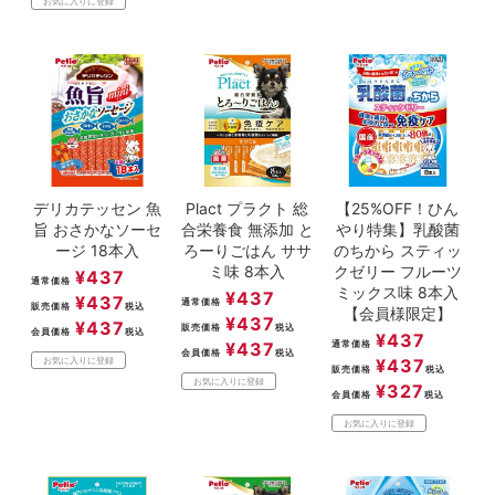
お気に入りに登録
デリカテッセン 魚
Plact プラクト 総
【25%OFF！ひん
旨 おさかなソーセ
合栄養食 無添加 と
やり特集】乳酸菌
ージ 18本入
ろーりごはん ササ
のちから スティッ
ミ味 8本入
クゼリー フルーツ
¥
437
通常価格
ミックス味 8本入
¥
437
¥
437
通常価格
販売価格
税込
【会員様限定】
¥
437
¥
437
販売価格
税込
会員価格
税込
¥
437
¥
437
通常価格
会員価格
税込
¥
437
お気に入りに登録
販売価格
税込
お気に入りに登録
¥
327
会員価格
税込
お気に入りに登録