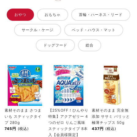
おやつ
おもちゃ
首輪・ハーネス・リード
サークル・ケージ
ベッド・ハウス・マット
ドッグフード
総合
素材そのまま さつま
【25%OFF！ひんやり
素材そのまま 完全無
いも スティックタイ
特集】アクアゼリー 4
添加 ササミ パリッと
プ 280g
つのゼロ りんご風味
極薄チップス 50g
745円
(税込)
スティックタイプ 8本
437円
(税込)
入【会員様限定】