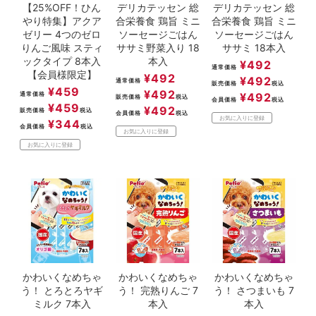
【25%OFF！ひん
デリカテッセン 総
デリカテッセン 総
やり特集】アクア
合栄養食 鶏旨 ミニ
合栄養食 鶏旨 ミニ
ゼリー 4つのゼロ
ソーセージごはん
ソーセージごはん
りんご風味 スティ
ササミ野菜入り 18
ササミ 18本入
ックタイプ 8本入
本入
¥
492
通常価格
【会員様限定】
¥
492
¥
492
通常価格
販売価格
税込
¥
459
¥
492
通常価格
¥
492
販売価格
税込
会員価格
税込
¥
459
¥
492
販売価格
税込
会員価格
税込
お気に入りに登録
¥
344
会員価格
税込
お気に入りに登録
お気に入りに登録
かわいくなめちゃ
かわいくなめちゃ
かわいくなめちゃ
う！ とろとろヤギ
う！ 完熟りんご 7
う！ さつまいも 7
ミルク 7本入
本入
本入