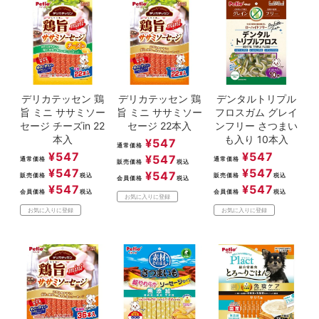
デリカテッセン 鶏
デリカテッセン 鶏
デンタルトリプル
旨 ミニ ササミソー
旨 ミニ ササミソー
フロスガム グレイ
セージ チーズin 22
セージ 22本入
ンフリー さつまい
本入
も入り 10本入
¥
547
通常価格
¥
547
¥
547
¥
547
通常価格
通常価格
販売価格
税込
¥
547
¥
547
¥
547
販売価格
税込
販売価格
税込
会員価格
税込
¥
547
¥
547
会員価格
税込
会員価格
税込
お気に入りに登録
お気に入りに登録
お気に入りに登録