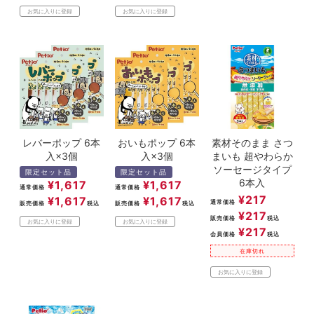
お気に入りに登録
お気に入りに登録
レバーポップ 6本
おいもポップ 6本
素材そのまま さつ
入×3個
入×3個
まいも 超やわらか
ソーセージタイプ
限定セット品
限定セット品
6本入
¥
1,617
¥
1,617
通常価格
通常価格
¥
217
¥
1,617
¥
1,617
通常価格
販売価格
税込
販売価格
税込
¥
217
販売価格
税込
お気に入りに登録
お気に入りに登録
¥
217
会員価格
税込
在庫切れ
お気に入りに登録