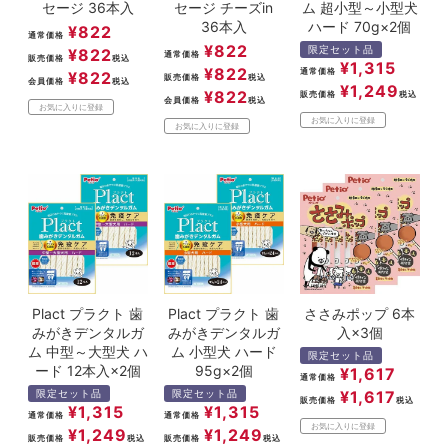
セージ 36本入
セージ チーズin
ム 超小型～小型犬
36本入
ハード 70g×2個
¥
822
通常価格
¥
822
限定セット品
¥
822
通常価格
販売価格
税込
¥
1,315
¥
822
通常価格
¥
822
販売価格
税込
会員価格
税込
¥
1,249
¥
822
販売価格
税込
会員価格
税込
お気に入りに登録
お気に入りに登録
お気に入りに登録
Plact プラクト 歯
Plact プラクト 歯
ささみポップ 6本
みがきデンタルガ
みがきデンタルガ
入×3個
ム 中型～大型犬 ハ
ム 小型犬 ハード
限定セット品
ード 12本入×2個
95g×2個
¥
1,617
通常価格
¥
1,617
限定セット品
限定セット品
販売価格
税込
¥
1,315
¥
1,315
通常価格
通常価格
お気に入りに登録
¥
1,249
¥
1,249
販売価格
税込
販売価格
税込