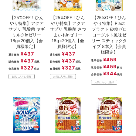
【25%OFF！ひん
【25%OFF！ひん
【25%OFF！ひん
やり特集】アクア
やり特集】アクア
やり特集】Plact
サプリ 乳酸菌 ヤギ
サプリ 乳酸菌 さつ
プラクト 砂糖ゼロ
ミルクinゼリー
まいもinゼリー
ヨーグルト風味ゼ
16g×20個入【会
16g×20個入【会
リー スティックタ
員様限定】
員様限定】
イプ 8本入【会員
様限定】
¥
437
¥
437
通常価格
通常価格
¥
459
¥
437
¥
437
通常価格
販売価格
税込
販売価格
税込
¥
459
¥
327
¥
327
販売価格
税込
会員価格
税込
会員価格
税込
¥
344
会員価格
税込
お気に入りに登録
お気に入りに登録
お気に入りに登録