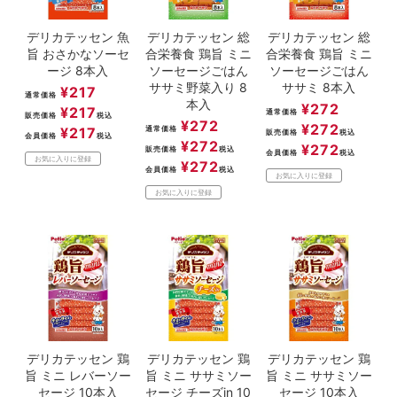
デリカテッセン 魚
デリカテッセン 総
デリカテッセン 総
旨 おさかなソーセ
合栄養食 鶏旨 ミニ
合栄養食 鶏旨 ミニ
ージ 8本入
ソーセージごはん
ソーセージごはん
ササミ野菜入り 8
ササミ 8本入
¥
217
通常価格
本入
¥
272
¥
217
通常価格
販売価格
税込
¥
272
¥
272
¥
217
通常価格
販売価格
税込
会員価格
税込
¥
272
¥
272
販売価格
税込
会員価格
税込
お気に入りに登録
¥
272
会員価格
税込
お気に入りに登録
お気に入りに登録
デリカテッセン 鶏
デリカテッセン 鶏
デリカテッセン 鶏
旨 ミニ レバーソー
旨 ミニ ササミソー
旨 ミニ ササミソー
セージ 10本入
セージ チーズin 10
セージ 10本入