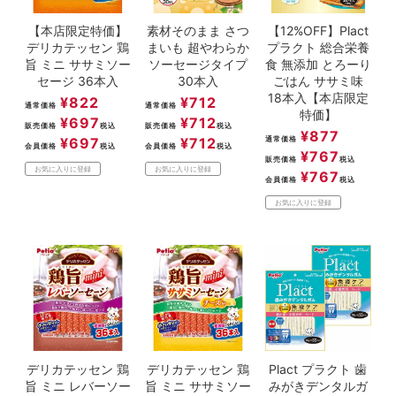
【本店限定特価】
素材そのまま さつ
【12%OFF】Plact
デリカテッセン 鶏
まいも 超やわらか
プラクト 総合栄養
旨 ミニ ササミソー
ソーセージタイプ
食 無添加 とろーり
セージ 36本入
30本入
ごはん ササミ味
18本入【本店限定
¥
822
¥
712
通常価格
通常価格
特価】
¥
697
¥
712
販売価格
税込
販売価格
税込
¥
877
¥
697
¥
712
通常価格
会員価格
税込
会員価格
税込
¥
767
販売価格
税込
お気に入りに登録
お気に入りに登録
¥
767
会員価格
税込
お気に入りに登録
デリカテッセン 鶏
デリカテッセン 鶏
Plact プラクト 歯
旨 ミニ レバーソー
旨 ミニ ササミソー
みがきデンタルガ