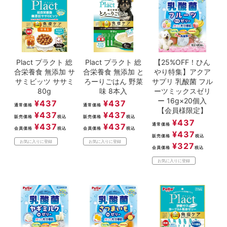
Plact プラクト 総
Plact プラクト 総
【25%OFF！ひん
合栄養食 無添加 サ
合栄養食 無添加 と
やり特集】アクア
サミビッツ ササミ
ろーりごはん 野菜
サプリ 乳酸菌 フル
80g
味 8本入
ーツミックスゼリ
ー 16g×20個入
¥
437
¥
437
通常価格
通常価格
【会員様限定】
¥
437
¥
437
販売価格
税込
販売価格
税込
¥
437
¥
437
¥
437
通常価格
会員価格
税込
会員価格
税込
¥
437
販売価格
税込
お気に入りに登録
お気に入りに登録
¥
327
会員価格
税込
お気に入りに登録