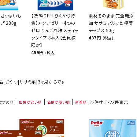
 さつまいも
【25%OFF！ひんやり特
素材そのまま 完全無添
プ 280g
集】アクアゼリー 4つの
加 ササミ パリッと 極薄
ト中にオススメ
まとめ買いでオトク！！
ゼロ りんご風味 スティッ
チップス 50g
クタイプ 8本入【会員様
437円
(税込)
限定】
459円
(税込)
品|おやつ|ササミ系|3ヶ月からです
22
件中
1
-
22
件表示
すすめ順
価格が安い順
価格が高い順
新着順