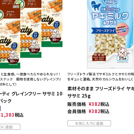
ッと生食感。一度食べたらやめられない！！
フリーズドライ製法でヤギミルクとササミの
スナック 穀物を使用しないグレインフリ
をギュッと濃縮。天然のカルシウムをおいしく
材料として）
素材そのまま フリーズドライ ヤ
ミーティ グレインフリー ササミ 10
ササミ 25g
パック
販売価格
¥
382
税込
会員価格
¥
382
税込
¥
1,303
税込
お気に入りに追加
りに追加