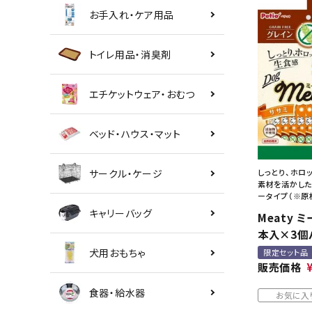
お手入れ・ケア用品
トイレ用品・消臭剤
エチケットウェア・おむつ
ベッド・ハウス・マット
サークル・ケージ
しっとり、ホロ
素材を活かした
ータイプ（※原
キャリーバッグ
Meaty 
本入×3個
犬用おもちゃ
限定セット品
販売価格
食器・給水器
お気に入