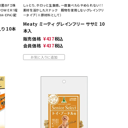
酸菌ＢＦＩ株
しっとり、ホロッと生食感。一度食べたらやめられない！！
ＰＯＷＥＲ！程
素材を活かしたスナック 穀物を使用しないグレインフリ
・EPA）配
ータイプ（※原材料として）
Meaty ミーティ グレインフリー ササミ 10
り 10本
本入
販売価格
¥
437
税込
会員価格
¥
437
税込
お気に入りに追加