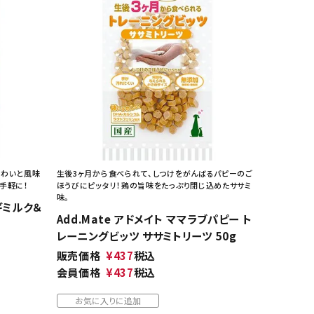
味わいと風味
生後3ヶ月から食べられて、しつけをがんばるパピーのご
手軽に！
ほうびにピッタリ！鶏の旨味をたっぷり閉じ込めたササミ
味。
ギミルク＆
Add.Mate アドメイト ママラブパピー ト
レーニングビッツ ササミトリーツ 50g
販売価格
¥
437
税込
会員価格
¥
437
税込
お気に入りに追加