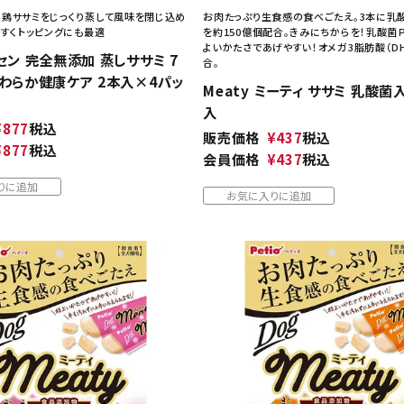
鶏ササミをじっくり蒸して風味を閉じ込め
お肉たっぷり生食感の食べごたえ。3本に乳
やすくトッピングにも最適
を約150億個配合。きみにちからを！乳酸菌
よいかたさであげやすい！オメガ3脂肪酸（DHA
セン 完全無添加 蒸しササミ 7
合。
わらか健康ケア 2本入×4パッ
Meaty ミーティ ササミ 乳酸菌入
入
¥
877
税込
販売価格
¥
437
税込
¥
877
税込
会員価格
¥
437
税込
りに追加
お気に入りに追加