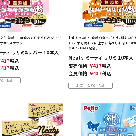
ッと生食感。一度食べたらやめられない！！
お肉たっぷり生食感の食べごたえ。程よいか
ササミスナック
すい！手も汚れずに上手に与えられます！オ
（DHA・EPA）配合。
ミーティ ササミ&レバー 10本入
Meaty ミーティ ササミ 10本入
¥
437
税込
販売価格
¥
437
税込
¥
437
税込
会員価格
¥
437
税込
りに追加
お気に入りに追加