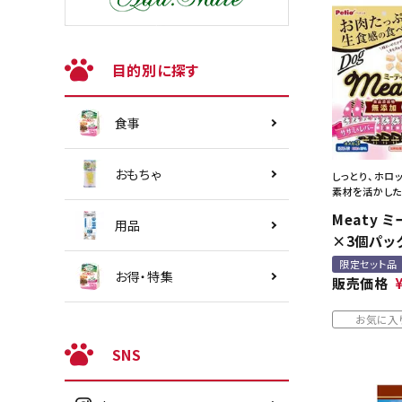
目的別に探す
食事
おもちゃ
しっとり、ホロ
素材を活かした
Meaty 
用品
×3個パッ
限定セット品
お得・特集
販売価格
お気に入
SNS