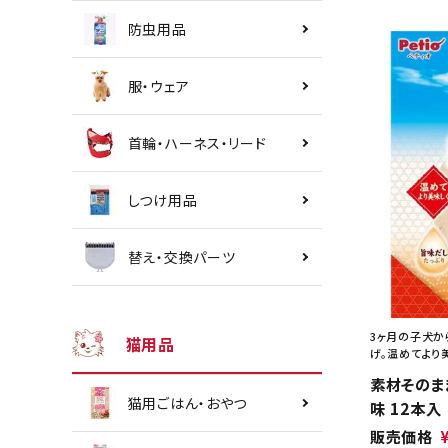
防虫用品
服・ウェア
首輪・ハーネス・リード
しつけ用品
替え・交換パーツ
3ヶ月の子犬か
猫用品
げ。温めてより
素材そのま
猫用ごはん・おやつ
味 12本入
販売価格