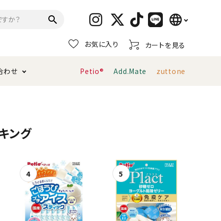
language
search
お気に入り
カートを見る
日本語
合わせ
Petio®
Add.Mate
zuttone
English
简体中文
トイレタリー・消臭剤
猫砂
ペティオ公式アプリ
お支払い方法・配送について
キング
キャリーバッグ
おもちゃ
服・ウェア
首輪・ハーネス
デンタルおもちゃ