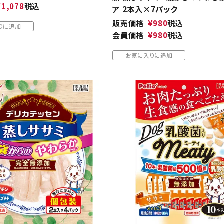
¥
1,078
税込
ア 2本入×7パック
販売価格
¥
980
税込
りに追加
会員価格
¥
980
税込
お気に入りに追加