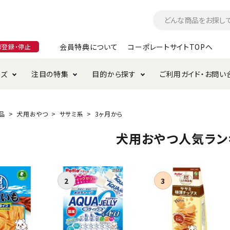
会員特典について
コーポレートサイトTOPへ
ガ登録・停止
ーズ
注目の特集
目的から探す
ご利用ガイド・お問い
つ
入れ・ケア用品
そのまま
加特集
特典について
お手入れ・ケア用品
トイレタリー・消臭剤
極上
けりぐるみ特集
ご注文方法について
品
犬用おやつ
ササミ系
3ヶ月から
用のグレインフリー
犬用おやつ人気ラン
ド・ハウス・マット
クル・ケージ・タワー
ラインショップ利用規約
サークル・ケージ
キャリーバッグ
・給水器
用品
防虫用品
服・ウェア
て遊ぶ
投げて遊ぶ
け用品
替え・交換パーツ
・元気草
夜のお散歩