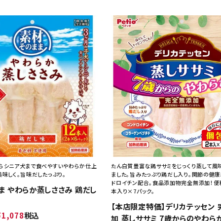
らシニア犬まで食べやすいやわらか仕上
たん白質豊富な鶏ササミをじっくり蒸して風
美味しく。旨味だしたっぷり。
ました。旨みたっぷり鶏だし入り。関節の健
ドロイチン配合。食品添加物完全無添加！便
ま やわらか蒸しささみ 鶏だし
本入り×7パック。
【本店限定特価】デリカテッセン 
¥
1,078
税込
加 蒸しササミ 7歳からのやわら