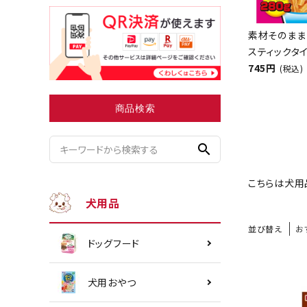
素材そのまま
スティックタイ
小型犬にオススメ
ダイエッ
745円
(税込)
商品検索
search
こちらは犬用
犬用品
並び替え
お
ドッグフード
犬用おやつ