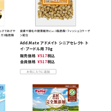
たさであげや
皮膚や被毛の健康維持にω-3脂肪酸・フィッシュコラーゲ
メガ3脂肪酸
ン配合
Add.Mate アドメイト シニアセレクト ト
イ･プードル用 70g
販売価格
¥
517
税込
会員価格
¥
517
税込
お気に入りに追加