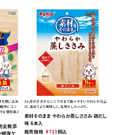
味を閉じ込め
3ヶ月の子犬からシニア犬まで食べやすいやわらか仕上
康維持にコン
げ。温めてより美味しく。旨味だしたっぷり。
利な個包装2
素材そのまま やわらか蒸しささみ 鶏だし
味 6本入
完全無添
販売価格
¥
723
税込
か健康ケ