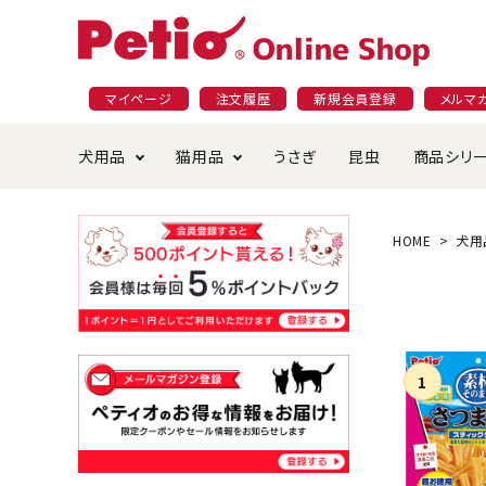
マイページ
注文履歴
新規会員登録
メルマ
犬用品
猫用品
うさぎ
昆虫
商品シリ
ドッグフード
ごはん・おやつ
プラクト
夜のお散歩特集
ショッピングガイド
おや
お手
素材
無添
会員
HOME
犬用
国産フード&おやつ特集
穀物不使
ペットシーツ
ベッド・ハウス・マット
返品・交換について
ベッ
サー
オン
おもちゃ
食器・給水器
食器
防虫
じゃらして遊ぶ
引っ張っ
首輪・ハーネス・リード
替え・交換パーツ
しつ
アパレル
またたび