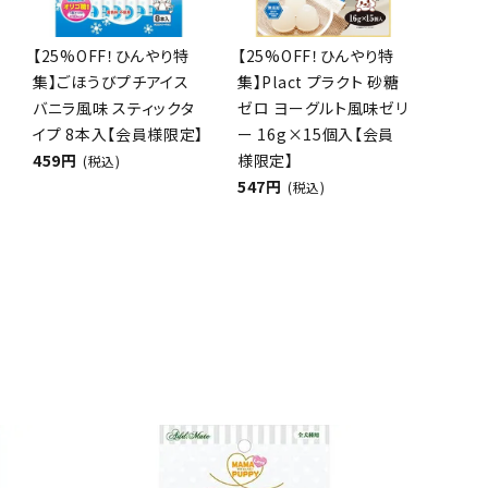
【25%OFF！ひんやり特
【25%OFF！ひんやり特
集】ごほうびプチアイス
集】Plact プラクト 砂糖
ネコポス対象商品一覧
バニラ風味 スティックタ
ゼロ ヨーグルト風味ゼリ
イプ 8本入【会員様限定】
ー 16g×15個入【会員
459円
様限定】
(税込)
547円
(税込)