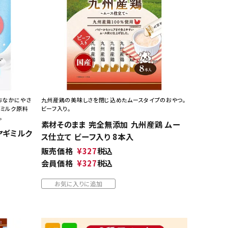
おなかにやさ
九州産鶏の美味しさを閉じ込めたムースタイプのおやつ。
ギミルク原料
ビーフ入り。
。
素材そのまま 完全無添加 九州産鶏 ムー
ヤギミルク
ス仕立て ビーフ入り 8本入
販売価格
¥
327
税込
会員価格
¥
327
税込
お気に入りに追加