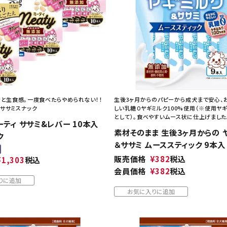
ッと生食感。一度食べたらやめられない！！
生後3ヶ月からのパピーから成犬まで安心、
ササミスナック
しい乳糖０ヤギミルク100%使用（※使用ヤ
として）。食べやすいムース状に仕上げました
ミーティ ササミ&レバー 10本入
素材そのまま 生後3ヶ月からの 
ク
＆ササミ ムーススティック 9本入
販売価格
¥
382
税込
¥
1,303
税込
会員価格
¥
382
税込
りに追加
お気に入りに追加