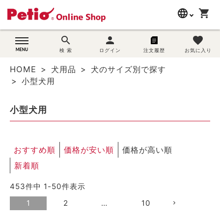
language
shopping_cart
search
search
person
favorite
wovn-lang-name
犬用品
検 索
ログイン
注文履歴
お気に入り
HOME
犬用品
犬のサイズ別で探す
猫用品
小型犬用
うさぎ用品
小型犬用
ブランド別に探す
おすすめ順
価格が安い順
価格が高い順
目的別に探す
新着順
SNS
453
件中
1
-
50
件表示
ご利用案内
1
2
…
10