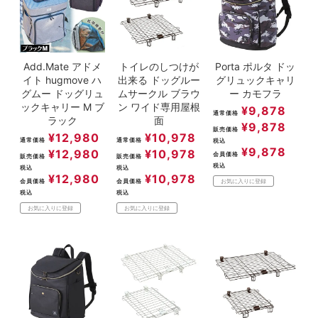
Add.Mate アドメ
トイレのしつけが
Porta ポルタ ドッ
イト hugmove ハ
出来る ドッグルー
グリュックキャリ
グムー ドッグリュ
ムサークル ブラウ
ー カモフラ
ックキャリー M ブ
ン ワイド専用屋根
¥
9,878
通常価格
ラック
面
¥
9,878
販売価格
¥
12,980
¥
10,978
通常価格
通常価格
税込
¥
9,878
¥
12,980
¥
10,978
会員価格
販売価格
販売価格
税込
税込
税込
¥
12,980
¥
10,978
会員価格
会員価格
お気に入りに登録
税込
税込
お気に入りに登録
お気に入りに登録