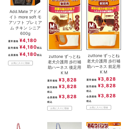
Add.Mate アドメ
イト more soft モ
アソフト プレミア
ム チキン シニア
600g
¥
4,180
通常価格
¥
4,180
販売価格
税込
¥
4,180
zuttone ずっとね
会員価格
税込
zuttone ずっとね
老犬介護用 歩行補
老犬介護用 歩行補
お気に入りに登録
助ハーネス 前足用
助ハーネス 後足用
K M
K M
¥
3,828
¥
3,828
通常価格
通常価格
¥
3,828
¥
3,828
販売価格
販売価格
税込
税込
¥
3,828
¥
3,828
会員価格
会員価格
税込
税込
お気に入りに登録
お気に入りに登録