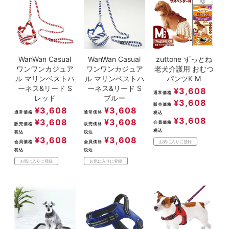
WanWan Casual
WanWan Casual
zuttone ずっとね
ワンワンカジュア
ワンワンカジュア
老犬介護用 おむつ
ル マリンベストハ
ル マリンベストハ
パンツK M
ーネス&リード S
ーネス&リード S
¥
3,608
通常価格
レッド
ブルー
¥
3,608
販売価格
¥
3,608
¥
3,608
通常価格
通常価格
税込
¥
3,608
¥
3,608
¥
3,608
会員価格
販売価格
販売価格
税込
税込
税込
¥
3,608
¥
3,608
会員価格
会員価格
お気に入りに登録
税込
税込
お気に入りに登録
お気に入りに登録