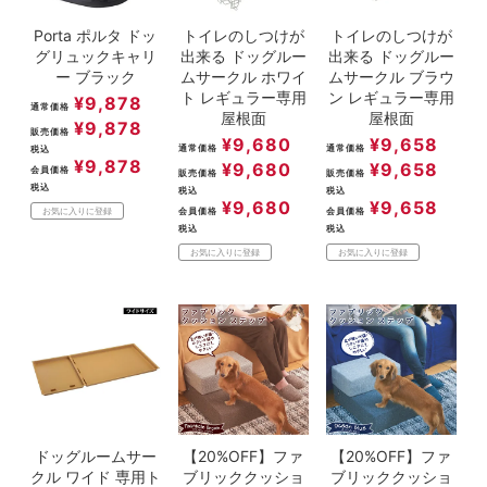
Porta ポルタ ドッ
トイレのしつけが
トイレのしつけが
グリュックキャリ
出来る ドッグルー
出来る ドッグルー
ー ブラック
ムサークル ホワイ
ムサークル ブラウ
ト レギュラー専用
ン レギュラー専用
¥
9,878
通常価格
屋根面
屋根面
¥
9,878
販売価格
¥
9,680
¥
9,658
通常価格
通常価格
税込
¥
9,878
¥
9,680
¥
9,658
会員価格
販売価格
販売価格
税込
税込
税込
¥
9,680
¥
9,658
会員価格
会員価格
お気に入りに登録
税込
税込
お気に入りに登録
お気に入りに登録
ドッグルームサー
【20%OFF】ファ
【20%OFF】ファ
クル ワイド 専用ト
ブリッククッショ
ブリッククッショ