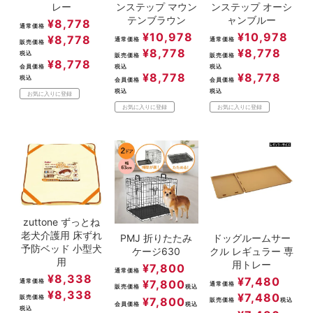
レー
ンステップ マウン
ンステップ オーシ
テンブラウン
ャンブルー
¥
8,778
通常価格
¥
10,978
¥
10,978
¥
8,778
通常価格
通常価格
販売価格
¥
8,778
¥
8,778
税込
販売価格
販売価格
¥
8,778
会員価格
税込
税込
¥
8,778
¥
8,778
税込
会員価格
会員価格
税込
税込
お気に入りに登録
お気に入りに登録
お気に入りに登録
zuttone ずっとね
老犬介護用 床ずれ
PMJ 折りたたみ
ドッグルームサー
予防ベッド 小型犬
ケージ630
クル レギュラー 専
用
用トレー
¥
7,800
通常価格
¥
8,338
¥
7,480
¥
7,800
通常価格
通常価格
販売価格
税込
¥
8,338
¥
7,480
販売価格
¥
7,800
販売価格
税込
会員価格
税込
税込