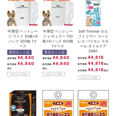
中厚型 ペットシー
中厚型 ペットシー
Self Trimmer セル
ツ ワイド 50枚×4
ツ レギュラー 100
フトリマー コード
パック 200枚 1ケ
枚×4パック 400枚
レス バリカン スモ
ース
1ケース
ール ネイルケア
2WAY
限定セット品
限定セット品
¥
4,818
¥
4,840
¥
4,840
通常価格
通常価格
通常価格
¥
4,818
¥
4,840
¥
4,840
販売価格
税込
販売価格
販売価格
¥
4,818
税込
税込
会員価格
税込
お気に入りに登録
お気に入りに登録
お気に入りに登録