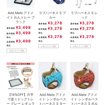
Add.Mate アドメ
ラブハーネス S ブ
ラブハーネス S レ
イト わんトレー ブ
ルー
ッド
ラック
¥
3,278
¥
3,278
通常価格
通常価格
¥
3,498
¥
3,278
¥
3,278
通常価格
販売価格
販売価格
¥
3,498
税込
税込
販売価格
¥
3,278
¥
3,278
税込
会員価格
会員価格
¥
3,498
税込
税込
会員価格
税込
お気に入りに登録
お気に入りに登録
お気に入りに登録
【16%OFF】片手
Add.Mate アドメ
Add.Mate アドメ
で楽々ドッグトレ
イト シンボルベス
イト シンボルベス
ー グレー レギュラ
トハーネス S ター
トハーネス S ボル