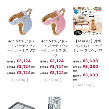
Add.Mate アドメ
Add.Mate アドメ
【14%OFF】片手
イト ハーティウォ
イト ハーティウォ
でらくらく ドッグ
ーク ハーネス Sブ
ーク ハーネス Sピ
トレー ブラウン ワ
ルー
ンク
イド
¥
3,124
¥
3,124
¥
3,608
通常価格
通常価格
通常価格
¥
3,124
¥
3,124
¥
3,080
販売価格
税込
販売価格
税込
販売価格
税込
¥
3,124
¥
3,124
会員価格
税込
会員価格
税込
¥
3,080
会員価格
税込
お気に入りに登録
お気に入りに登録
お気に入りに登録