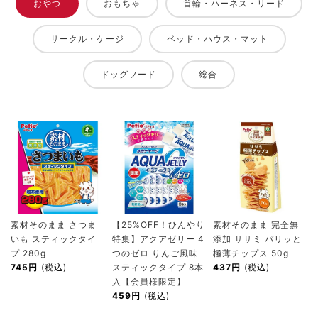
おやつ
おもちゃ
首輪・ハーネス・リード
サークル・ケージ
ベッド・ハウス・マット
ドッグフード
総合
素材そのまま さつま
【25%OFF！ひんやり
素材そのまま 完全無
いも スティックタイ
特集】アクアゼリー 4
添加 ササミ パリッと
プ 280g
つのゼロ りんご風味
極薄チップス 50g
745円
(税込)
スティックタイプ 8本
437円
(税込)
入【会員様限定】
459円
(税込)