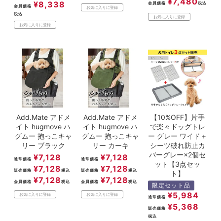
¥
7,480
¥
8,338
会員価格
税込
会員価格
お気に入りに登録
税込
お気に入りに登録
お気に入りに登録
Add.Mate アドメ
Add.Mate アドメ
【10%OFF】片手
イト hugmove ハ
イト hugmove ハ
で楽々ドッグトレ
グムー 抱っこキャ
グムー 抱っこキャ
ー グレー ワイド＋
リー ブラック
リー カーキ
シーツ破れ防止カ
バーグレー×2個セ
¥
7,128
¥
7,128
通常価格
通常価格
ット【3点セッ
¥
7,128
¥
7,128
販売価格
税込
販売価格
税込
ト】
¥
7,128
¥
7,128
会員価格
税込
会員価格
税込
限定セット品
¥
5,984
お気に入りに登録
お気に入りに登録
通常価格
¥
5,368
販売価格
税込