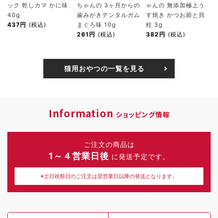
ック 乾しカマ かに味
ちゃんの 3ヶ月からの
ゃんの 無添加極上う
40g
歯みがきデンタルガム
す焼き かつお節と貝
437円
(税込)
まぐろ味 10g
柱 3g
261円
(税込)
382円
(税込)
猫用おやつの一覧を見る
Information
ショッピング情報
ご注文の商品は
1～４営業日後
に発送予定です。
※土日祝祭日のご注文は翌営業日以降の発送となります。