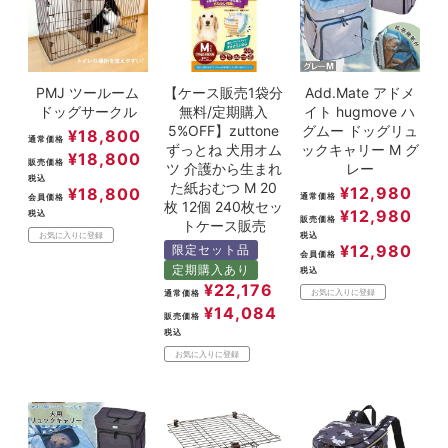
PMJ ツールーム
【ケース販売1袋分
Add.Mate アドメ
ドッグサークル
無料/定期購入
イト hugmove ハ
5%OFF】zuttone
グムー ドッグリュ
¥
18,800
通常価格
ずっとね 犬用オム
ックキャリー M グ
¥
18,800
販売価格
ツ 介護から生まれ
レー
税込
た紙おむつ M 20
¥
12,980
¥
18,800
通常価格
会員価格
枚 12個 240枚セッ
¥
12,980
税込
販売価格
トケース販売
税込
お気に入りに登録
¥
12,980
限定セット品
会員価格
定期購入あり
税込
¥
22,176
お気に入りに登録
通常価格
¥
14,084
販売価格
税込
お気に入りに登録