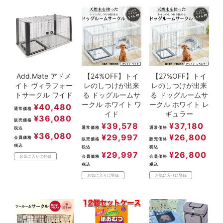
ACCOUNT MENU
ようこそ ゲスト 様
meeting_room
person
ログイン
新規会員登録
Add.Mate アドメ
【24%OFF】トイ
【27%OFF】トイ
イト ヴィラフォー
レのしつけが出来
レのしつけが出来
トサークル ワイド
る ドッグルームサ
る ドッグルームサ
ークル ホワイト ワ
ークル ホワイト レ
¥
40,480
通常価格
イド
ギュラー
¥
36,080
販売価格
¥
39,578
¥
37,180
通常価格
通常価格
税込
¥
36,080
¥
29,997
¥
26,800
会員価格
販売価格
販売価格
税込
税込
税込
¥
29,997
¥
26,800
会員価格
会員価格
お気に入りに登録
税込
税込
お気に入りに登録
お気に入りに登録