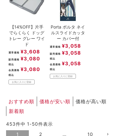
【14%OFF】片手
Porta ポルタ ネイ
でらくらく ドッグ
ルスライドカッタ
トレー グレー ワイ
ー カバー付
ド
¥
3,058
通常価格
¥
3,608
¥
3,058
通常価格
販売価格
¥
3,080
税込
販売価格
¥
3,058
税込
会員価格
¥
3,080
税込
会員価格
税込
お気に入りに登録
お気に入りに登録
おすすめ順
価格が安い順
価格が高い順
新着順
453
件中
1
-
50
件表示
1
2
…
10