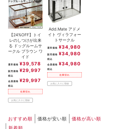
Add.Mate アドメ
イト ヴィラフォー
【24%OFF】トイ
トサークル
レのしつけが出来
る ドッグルームサ
¥
34,980
通常価格
ークル ブラウン ワ
¥
34,980
販売価格
イド
税込
¥
39,578
¥
34,980
通常価格
会員価格
¥
29,997
税込
販売価格
在庫切れ
税込
¥
29,997
会員価格
お気に入りに登録
税込
在庫切れ
お気に入りに登録
おすすめ順
価格が安い順
価格が高い順
新着順