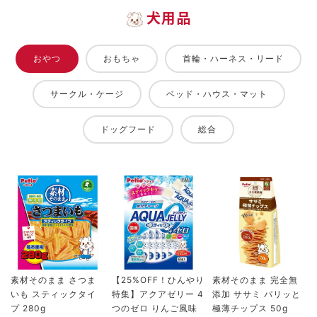
犬用品
おやつ
おもちゃ
首輪・ハーネス・リード
サークル・ケージ
ベッド・ハウス・マット
ドッグフード
総合
素材そのまま さつま
【25%OFF！ひんやり
素材そのまま 完全無
いも スティックタイ
特集】アクアゼリー 4
添加 ササミ パリッと
プ 280g
つのゼロ りんご風味
極薄チップス 50g