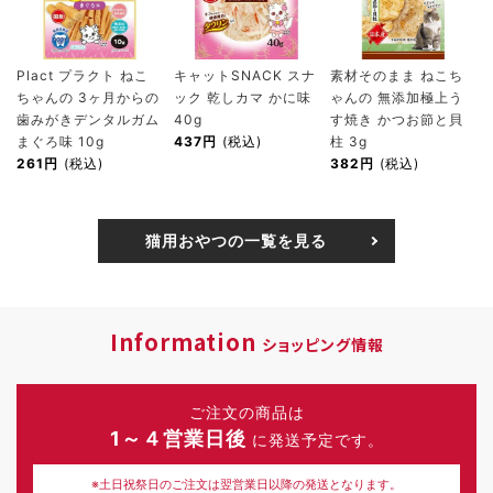
Plact プラクト ねこ
キャットSNACK スナ
素材そのまま ねこち
ちゃんの 3ヶ月からの
ック 乾しカマ かに味
ゃんの 無添加極上う
歯みがきデンタルガム
40g
す焼き かつお節と貝
まぐろ味 10g
437円
(税込)
柱 3g
261円
(税込)
382円
(税込)
猫用おやつの一覧を見る
Information
ショッピング情報
ご注文の商品は
1～４営業日後
に発送予定です。
※土日祝祭日のご注文は翌営業日以降の発送となります。