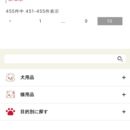
455
件中
451
-
455
件表示
1
…
9
10
犬用品
猫用品
目的別に探す