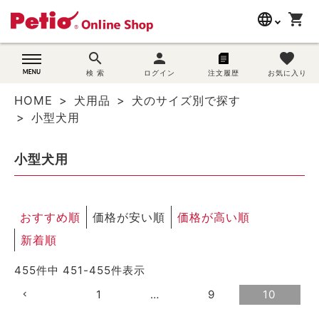
language
shopping_cart
search
search
person
favorite
wovn-lang-name
犬用品
検 索
ログイン
注文履歴
お気に入り
HOME
犬用品
犬のサイズ別で探す
猫用品
小型犬用
うさぎ用品
小型犬用
ブランド別に探す
おすすめ順
価格が安い順
価格が高い順
目的別に探す
新着順
SNS
455
件中
451
-
455
件表示
ご利用案内
1
…
9
10