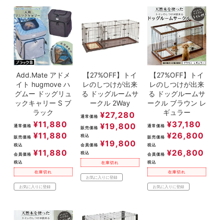
ACCOUNT MENU
ようこそ ゲスト 様
meeting_room
person
ログイン
新規会員登録
Add.Mate アドメ
【27%OFF】トイ
【27%OFF】トイ
イト hugmove ハ
レのしつけが出来
レのしつけが出来
グムー ドッグリュ
る ドッグルームサ
る ドッグルームサ
ックキャリー S ブ
ークル 2Way
ークル ブラウン レ
ラック
ギュラー
¥
27,280
通常価格
¥
11,880
¥
37,180
¥
19,800
通常価格
通常価格
販売価格
¥
11,880
¥
26,800
税込
販売価格
販売価格
¥
19,800
税込
会員価格
税込
¥
11,880
¥
26,800
税込
会員価格
会員価格
税込
税込
在庫切れ
在庫切れ
在庫切れ
お気に入りに登録
お気に入りに登録
お気に入りに登録