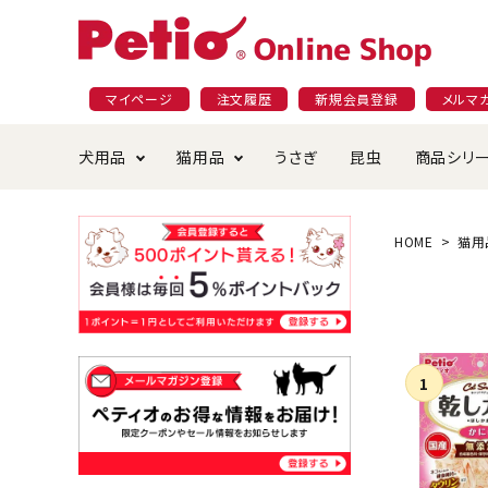
マイページ
注文履歴
新規会員登録
メルマ
犬用品
猫用品
うさぎ
昆虫
商品シリ
ドッグフード
ごはん・おやつ
プラクト
夜のお散歩特集
ショッピングガイド
おや
お手
素材
無添
会員
HOME
猫用
国産フード&おやつ特集
穀物不使
ペットシーツ
ベッド・ハウス・マット
返品・交換について
ベッ
サー
オン
おもちゃ
食器・給水器
食器
防虫
じゃらして遊ぶ
引っ張っ
首輪・ハーネス・リード
替え・交換パーツ
しつ
アパレル
またたび