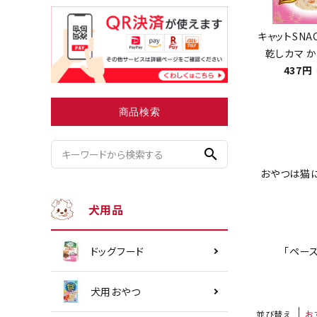
キャットSNA
乾しカマ か
小型犬にオススメ
ダイエッ
437円
商品検索
search
おやつは猫に
犬用品
ドッグフード
「ペー
犬用おやつ
並び替え
お