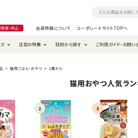
会員特典について
コーポレートサイトTOPへ
ガ登録・停止
ーズ
注目の特集
目的から探す
ご利用ガイド・お問い
つ
入れ・ケア用品
そのまま
加特集
特典について
お手入れ・ケア用品
トイレタリー・消臭剤
極上
けりぐるみ特集
ご注文方法について
品
猫用ごはん・おやつ
1歳から
用のグレインフリー
猫用おやつ人気ラン
ド・ハウス・マット
クル・ケージ・タワー
ラインショップ利用規約
サークル・ケージ
キャリーバッグ
・給水器
用品
防虫用品
服・ウェア
て遊ぶ
投げて遊ぶ
け用品
替え・交換パーツ
・元気草
夜のお散歩