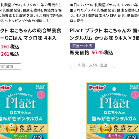
乳酸菌プラス。キリンの35年の研究から
毎日のおやつに乳酸菌プラス。キリンの35
マ乳酸菌配合。健康を維持し免疫力を保
生まれたプラズマ乳酸菌配合。健康を維持し
な栄養素と乳酸菌をおいしく補給できる総
つ。オメガ3脂肪酸(DHA・EPA)配合。獣医
スト。トッピングや水分補給にも！
ロン配合
プラクト ねこちゃんの総合栄養食
Plact プラクト ねこちゃんの 
ろーりごはん マグロ味 4本入
ンタルガム かつお味 9本入×3
¥
261
税込
限定セット品
販売価格
¥
745
税込
¥
261
税込
お気に入りに追加
りに追加