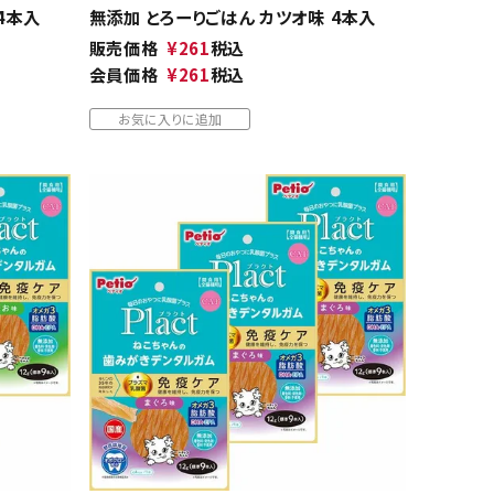
4本入
無添加 とろーりごはん カツオ味 4本入
販売価格
¥
261
税込
会員価格
¥
261
税込
お気に入りに追加