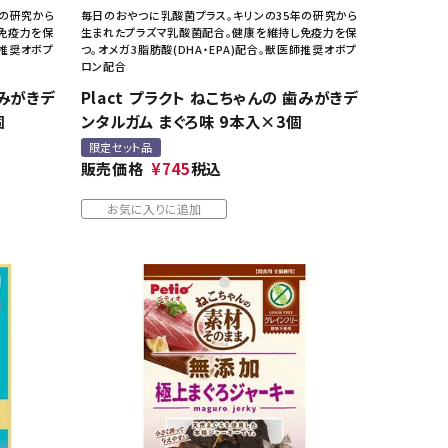
年の研究から
毎日のおやつに乳酸菌プラス。キリンの35年の研究から
免疫力を保
生まれたプラズマ乳酸菌配合。健康を維持し免疫力を保
師推奨オボプ
つ。オメガ3脂肪酸(DHA・EPA)配合。獣医師推奨オボプ
ロン配合
歯みがきデ
Plact プラクト ねこちゃんの 歯みがきデ
個
ンタルガム まぐろ味 9本入×3個
限定セット品
販売価格
¥
745
税込
お気に入りに追加