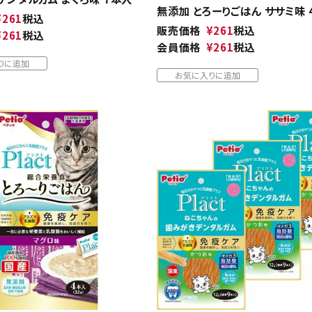
無添加 とろーりごはん ササミ味 
¥
261
税込
販売価格
¥
261
税込
¥
261
税込
会員価格
¥
261
税込
りに追加
お気に入りに追加