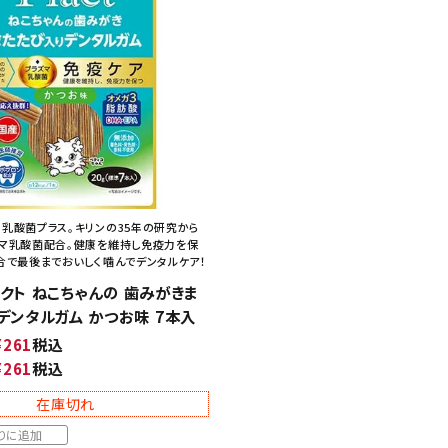
乳酸菌プラス。キリンの35年の研究から
マ乳酸菌配合。健康を維持し免疫力を保
合で最後までおいしく噛んでデンタルケア！
プラクト ねこちゃんの 歯みがきま
デンタルガム かつお味 7本入
¥
261
税込
¥
261
税込
在庫切れ
りに追加