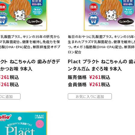
乳酸菌プラス。キリンの35年の研究から
毎日のおやつに乳酸菌プラス。キリンの35
マ乳酸菌配合。健康を維持し免疫力を保
生まれたプラズマ乳酸菌配合。健康を維持し
酸(DHA・EPA)配合。獣医師推奨オボプ
つ。オメガ３脂肪酸(DHA・EPA)配合。獣医
ロン配合
プラクト ねこちゃんの 歯みがきデ
Plact プラクト ねこちゃんの 
 かつお味 9本入
ンタルガム まぐろ味 9本入
¥
261
税込
販売価格
¥
261
税込
¥
261
税込
会員価格
¥
261
税込
りに追加
お気に入りに追加