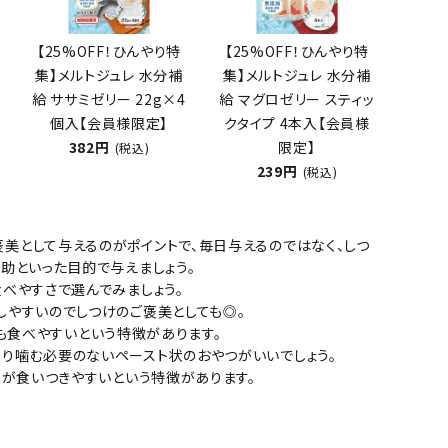
【25%OFF！ひんやり特
【25%OFF！ひんやり特
集】メルトジュレ 水分補
集】メルトジュレ 水分補
ネコポス対象商品一覧
給 ササミゼリー 22g×4
給 マグロゼリー スティッ
個入【会員様限定】
クタイプ 4本入【会員様
382円
限定】
(税込)
239円
(税込)
褒美として与えるのがポイントで、毎日与えるのではなく、しつ
助といった目的で与えましょう。
べやすさで選んでみましょう。
しやすいのでしつけのご褒美としても◎。
も食べやすいという特徴があります。
あり噛む必要のないペースト状のおやつがいいでしょう。
猫が食いつきやすいという特徴があります。