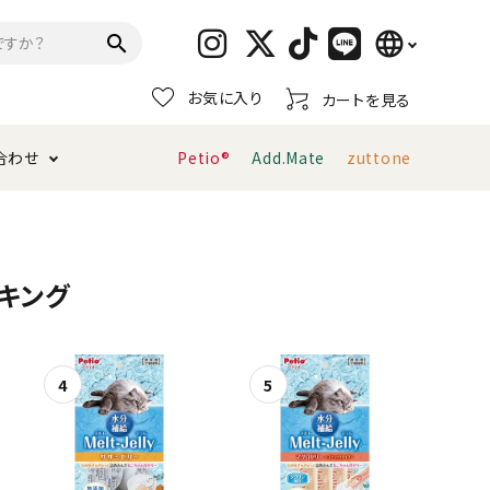
language
search
お気に入り
カートを見る
日本語
合わせ
Petio®
Add.Mate
zuttone
English
简体中文
トイレタリー・消臭剤
猫砂
ペティオ公式アプリ
お支払い方法・配送について
キング
キャリーバッグ
おもちゃ
服・ウェア
首輪・ハーネス
デンタルおもちゃ