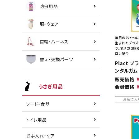
防虫用品
服・ウェア
毎日のおやつに
首輪・ハーネス
生まれたプラズ
つ。オメガ３脂肪
ロン配合
替え・交換パーツ
Plact 
ンタルガム
販売価格
うさぎ用品
会員価格
お気に入
フード・食器
トイレ用品
お手入れ・ケア