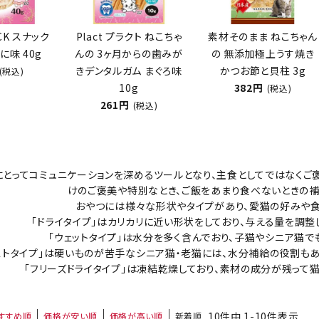
CK スナック
Plact プラクト ねこちゃ
素材そのまま ねこちゃん
に味 40g
んの 3ヶ月からの歯みが
の 無添加極上うす焼き
ト中にオススメ
まとめ買いでオトク！！
きデンタルガム まぐろ味
かつお節と貝柱 3g
(税込)
10g
382円
(税込)
261円
(税込)
とってコミュニケーションを深めるツールとなり、主食としてではなくご
けのご褒美や特別なとき、ご飯をあまり食べないときの補
おやつには様々な形状やタイプがあり、愛猫の好みや食
「ドライタイプ」はカリカリに近い形状をしており、与える量を調整
「ウェットタイプ」は水分を多く含んでおり、子猫やシニア猫で
ストタイプ」は硬いものが苦手なシニア猫・老猫には、水分補給の役割も
「フリーズドライタイプ」は凍結乾燥しており、素材の成分が残って
10
件中
1
-
10
件表示
すすめ順
価格が安い順
価格が高い順
新着順