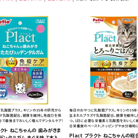
乳酸菌プラス。キリンの35年の研究から
毎日のおやつに乳酸菌プラス。キリンの35
マ乳酸菌配合。健康を維持し免疫力を保
生まれたプラズマ乳酸菌配合。健康を維持し
合で最後までおいしく噛んでデンタルケア！
つ。1日に必要な栄養素と乳酸菌をおいしく
合栄養食のペースト。トッピングや水分補給
プラクト ねこちゃんの 歯みがきま
Plact プラクト ねこちゃんの
デンタルガム まぐろ味 7本入