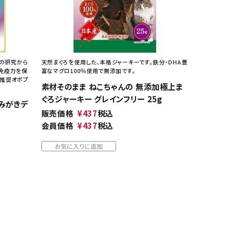
年の研究から
天然まぐろを使用した、本格ジャーキーです。鉄分・DHA豊
免疫力を保
富なマグロ100％使用で無添加です。
師推奨オボプ
素材そのまま ねこちゃんの 無添加極上ま
ぐろジャーキー グレインフリー 25g
歯みがきデ
販売価格
¥
437
税込
会員価格
¥
437
税込
お気に入りに追加