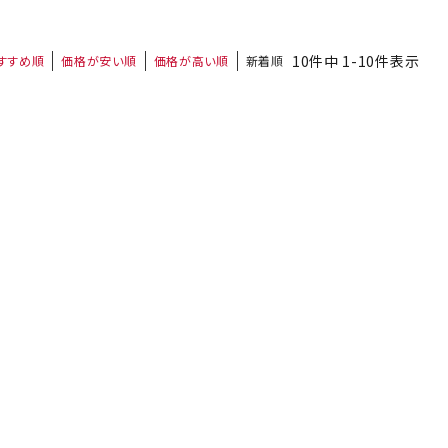
10
件中
1
-
10
件表示
すすめ順
価格が安い順
価格が高い順
新着順