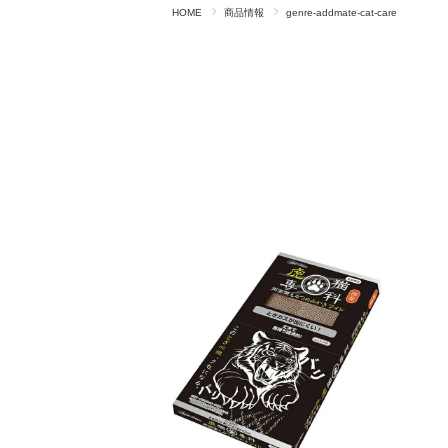
HOME
商品情報
genre-addmate-cat-care