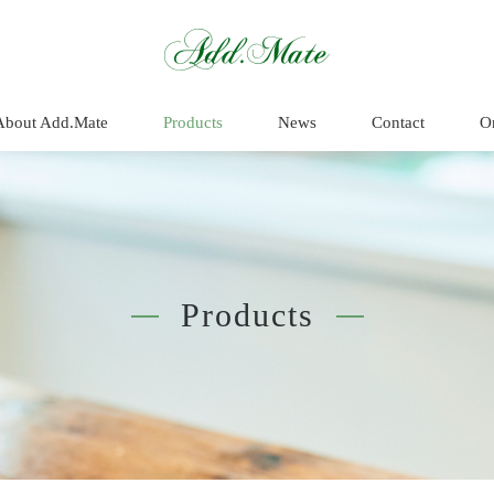
商品情報 - Add.
About Add.Mate
Products
News
Contact
O
Products