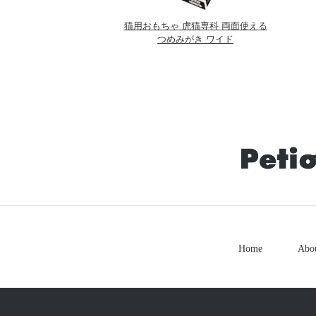
猫用おもちゃ 虎猫専科 両面使える
つめみがき ワイド
Home
Abo