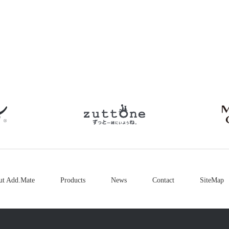
petio
zuttone
ut Add.Mate
Products
News
Contact
SiteMap